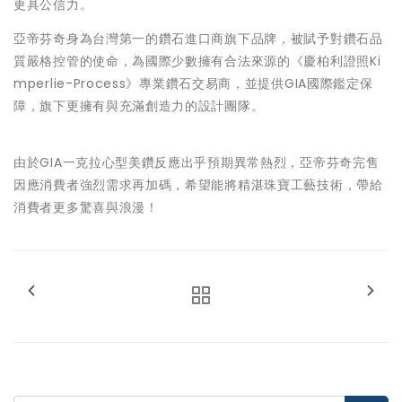
更具公信力。
亞帝芬奇身為台灣第一的鑽石進口商旗下品牌，被賦予對鑽石品
質嚴格控管的使命，為國際少數擁有合法來源的《慶柏利證照Ki
mperlie-Process》專業鑽石交易商，並提供GIA國際鑑定保
障，旗下更擁有與充滿創造力的設計團隊。
由於GIA一克拉心型美鑽反應出乎預期異常熱烈，亞帝芬奇完售
因應消費者強烈需求再加碼，希望能將精湛珠寶工藝技術，帶給
消費者更多驚喜與浪漫！