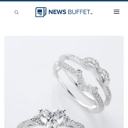
回到首頁
新聞稿分類
登入
刊登