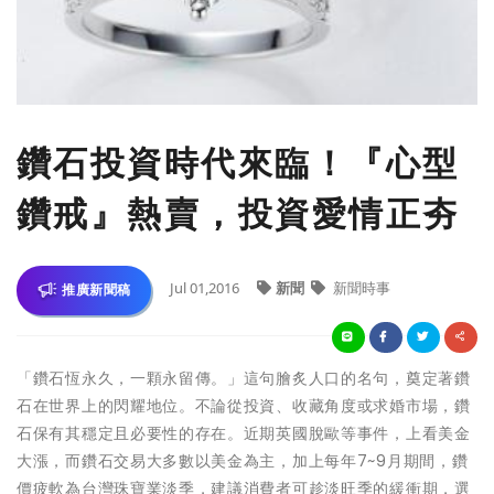
鑽石投資時代來臨！『心型
鑽戒』熱賣，投資愛情正夯
Jul 01,2016
新聞
新聞時事
推廣新聞稿
「鑽石恆永久，一顆永留傳。」這句膾炙人口的名句，奠定著鑽
石在世界上的閃耀地位。不論從投資、收藏角度或求婚市場，鑽
石保有其穩定且必要性的存在。近期英國脫歐等事件，上看美金
大漲，而鑽石交易大多數以美金為主，加上每年7~9月期間，鑽
價疲軟為台灣珠寶業淡季，建議消費者可趁淡旺季的緩衝期，選