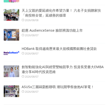
天上父親的愛延續化作希望力量！ 六名子女捐贈家扶
「南投映全號」延續善的循環
2026/08/08
鎧應 AudienceSense 臉部辨識功能上市
2026/08/07
HDBank 取得越南歷來最大規模國際銀團社會貸款
2026/08/07
創智動能強化AI與經營雙軸競爭力 投資長受臺大EMBA
邀分享AI時代投資思維
2026/08/07
ASUSx三麗鷗耍酷聯萌 潮玩開學祭搶抱AI筆電！
2026/08/07