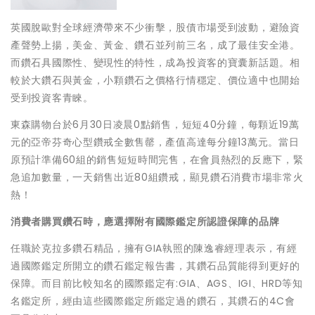
英國脫歐對全球經濟帶來不少衝擊，股債市場受到波動，避險資
產聲勢上揚，美金、黃金、鑽石並列前三名，成了最佳安全港。
而鑽石具國際性、變現性的特性，成為投資客的寶囊新話題。相
較於大鑽石與黃金，小顆鑽石之價格行情穩定、價位適中也開始
受到投資客青睞。
東森購物台於6月30日凌晨0點銷售，短短40分鐘，每顆近19萬
元的亞帝芬奇心型鑽戒全數售罄，產值高達每分鐘13萬元。當日
原預計準備60組的銷售短短時間完售，在會員熱烈的反應下，緊
急追加數量，一天銷售出近80組鑽戒，顯見鑽石消費市場非常火
熱！
消費者購買鑽石時，應選擇附有國際鑑定所認證保障的品牌
任職於克拉多鑽石精品，擁有GIA執照的陳逸睿經理表示，有經
過國際鑑定所開立的鑽石鑑定報告書，其鑽石品質能得到更好的
保障。而目前比較知名的國際鑑定有:GIA、AGS、IGI、HRD等知
名鑑定所，經由這些國際鑑定所鑑定過的鑽石，其鑽石的4C會