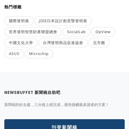
熱門標籤
國際發明展
JDIE日本設計創意暨發明展
世界發明智慧財產聯盟總會
SocialLab
OpView
中國文化大學
台灣發明商品促進協會
北市圖
ASUS
Microchip
NEWSBUFFET 新聞稿自助吧
新聞稿的好去處，三分鐘上稿完成，最快接觸最多讀者的方案！
刊登新聞稿