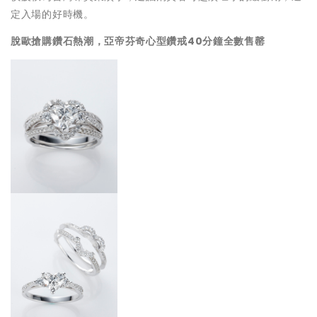
定入場的好時機。
脫歐搶購鑽石熱潮，亞帝芬奇心型鑽戒40分鐘全數售罄