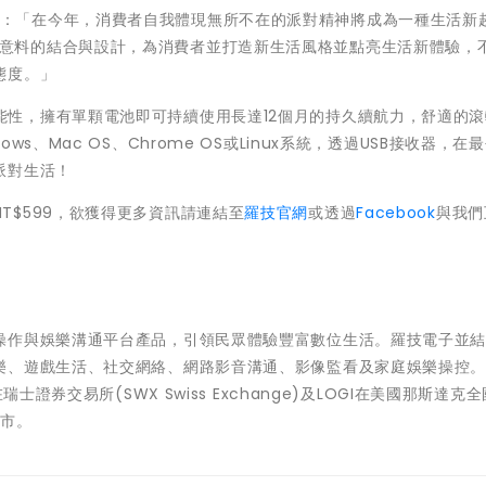
ker表示：「在今年，消費者自我體現無所不在的派對精神將成為一種生活新
種新奇且出乎意料的結合與設計，為消費者並打造新生活風格並點亮生活新體驗，
態度。」
趣味性和功能性，擁有單顆電池即可持續使用長達12個月的持久續航力，舒適的
、Mac OS、Chrome OS或Linux系統，透過USB接收器，在最
派對生活！
價為NT$599，欲獲得更多資訊請連結至
羅技官網
或透過
Facebook
與我們
操作與娛樂溝通平台產品，引領民眾體驗豐富數位生活。羅技電子並
樂、遊戲生活、社交網絡、網路影音溝通、影像監看及家庭娛樂操控
士證券交易所(SWX Swiss Exchange)及LOGI在美國那斯達克
開上市。