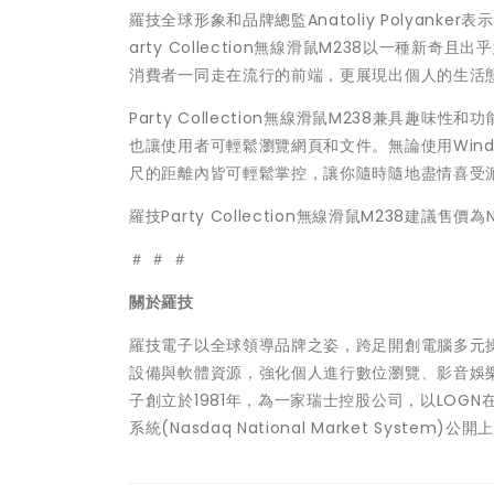
羅技全球形象和品牌總監Anatoliy Polyan
arty Collection無線滑鼠M238以一
消費者一同走在流行的前端，更展現出個人的生活
Party Collection無線滑鼠M238兼具
也讓使用者可輕鬆瀏覽網頁和文件。無論使用Windows
尺的距離內皆可輕鬆掌控，讓你隨時隨地盡情喜受
羅技Party Collection無線滑鼠M238建議售
＃ ＃ ＃
關於羅技
羅技電子以全球領導品牌之姿，跨足開創電腦多元
設備與軟體資源，強化個人進行數位瀏覽、影音娛
子創立於1981年，為一家瑞士控股公司，以LOGN在瑞
系統(Nasdaq National Market System)公