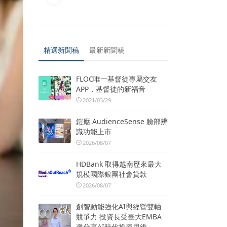
精選新聞稿
最新新聞稿
FLOC唯一基督徒專屬交友
APP，基督徒的新福音
2021/03/29
鎧應 AudienceSense 臉部辨
識功能上市
2026/08/07
HDBank 取得越南歷來最大
規模國際銀團社會貸款
2026/08/07
創智動能強化AI與經營雙軸
競爭力 投資長受臺大EMBA
邀分享AI時代投資思維