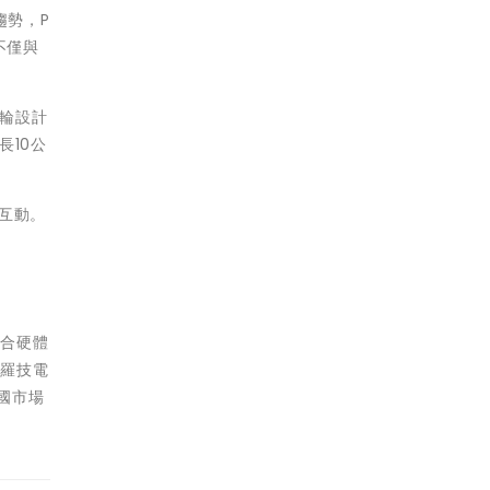
趨勢，P
不僅與
滾輪設計
長10公
互動。
結合硬體
。羅技電
全國市場