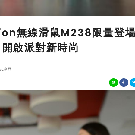
ection無線滑鼠M238限量登
 開啟派對新時尚
3C產品