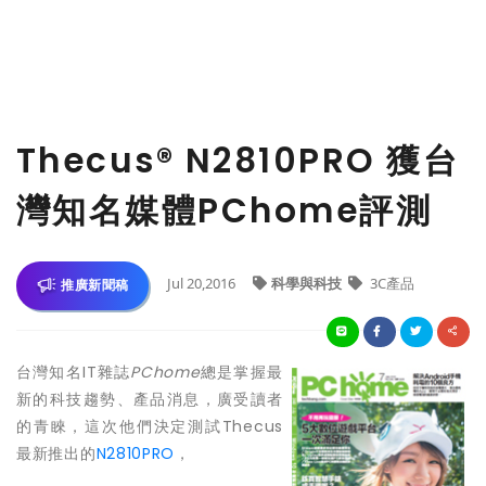
Thecus® N2810PRO 獲台
灣知名媒體PChome評測
Jul 20,2016
科學與科技
3C產品
推廣新聞稿
台灣知名IT雜誌
PChome
總是掌握最
新的科技趨勢、產品消息，廣受讀者
的青睞，這次他們決定測試Thecus
最新推出的
N2810PRO
，