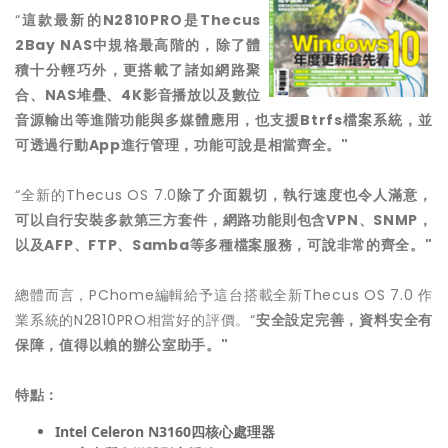
“
這款最新的
N2810PRO
是
Thecus
2Bay NAS
中規格最高階的，除了體
積十分輕巧外，更搭載了諸如網路聚
合、
NAS
堆疊、
4K
影音播放以及數位
音源輸出等進階功能與多媒體應用，也支援
Btrfs
檔案系統，並
可透過行動
App
進行管理，功能可說是相當齊全
。
"
“全新的Thecus OS 7.0
除了介面親切，執行速度也令人滿意，
可以自行安裝多款第三方套件，網路功能則包含
VPN
、
SNMP
，
以及
AFP
、
FTP
、
Samba
等多種檔案服務，可說非常的齊全。
"
總體而言，PChome編輯給予這台搭載全新Thecus OS 7.0 作
業系統的N2810PRO相當好的評價。“
安全設定完善，資料安全有
保障，值得以賴的辦公室助手。
"
特點：
Intel Celeron N3160
四核心處理器