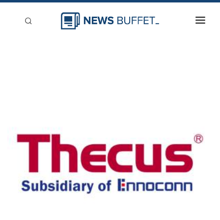
回到首頁
新聞稿分類
登入
刊登