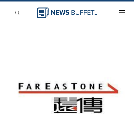
回到首頁
新聞稿分類
登入
刊登