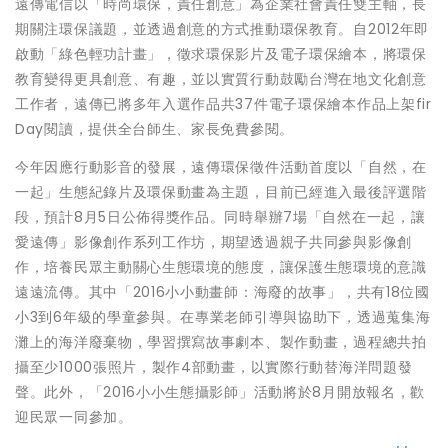
遠傳電信以「時尚環保，責任創意」為企業社會責任雙主軸，長
期關注環保議題，並透過創意的方式推動環保教育。自2012年即
啟動「綠色輕功計畫」，徵求環保影片及電子環保繪本，將環保
教育變得更具創意、有趣，並以實質行動鼓勵台灣在地文化創意
工作者，遠傳已將多年入選作品共37件電子環保繪本作品上架fir
Day閱讀，提供全台師生、家長免費參閱。
今年因應行動影音的發展，遠傳環保徵件活動首度以「自然，在
一起」生態紀錄片及環保動畫為主題，目前已經進入最後評選階
段，預計8月5日公佈得獎作品。同時舉辦7場「自然在一起，讓
愛遠傳」影像創作系列工作坊，期望透過親子共同參與影像創
作，培養民眾主動關心生態環境的態度，讓保護生態環境的意識
遠遠流傳。其中「2016小小動畫師：海廢的故事」，共有18位國
小3到6年級的學童參與。在專業老師引導與協助下，透過蒐集海
灘上的海洋廢棄物，學習撰寫故事劇本、製作動畫，過程總共拍
攝至少1000張照片，製作4部動畫，以實際行動替海洋問題發
聲。此外，「2016小小生態攝影師」活動將於8月開放報名，歡
迎民眾一同參加。