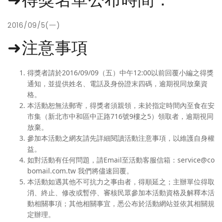
2016/09/5(一)
➜注意事項
得獎者請於2016/09/09（五）中午12:00以前回覆小編之得獎
通知，並提供姓名、電話及身份證末四碼，逾期視同放棄資
格。
本活動恕無法郵寄，得獎者須親領，未於指定時間內至食在安
市集（新北市中和區中正路716號9樓之5）領取者，逾期視同
放棄。
參加本活動之網友請先詳細閱讀活動注意事項，以維護自身權
益。
如對活動有任何問題，請Email至活動客服信箱：service@co
bomail.com.tw 我們將儘速回覆。
本活動如遇其他不可抗力之事由者，得順延之；主辦單位得取
消、終止、修改或暫停、審核民眾參加本活動資格及解釋本活
動相關事項；其他相關事宜，悉公布於活動網站並依其相關規
定辦理。