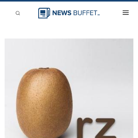
回到首頁
新聞稿分類
登入
刊登