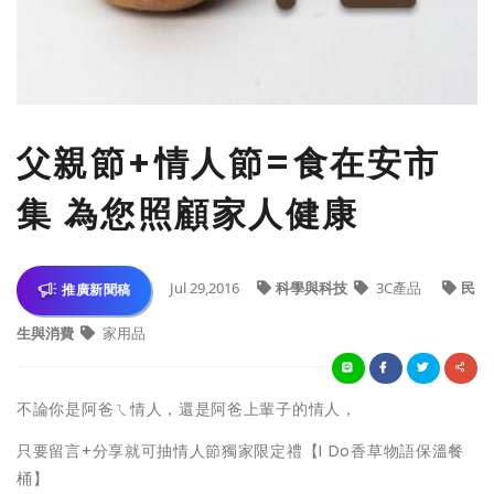
父親節+情人節=食在安市
集 為您照顧家人健康
Jul 29,2016
科學與科技
3C產品
民
推廣新聞稿
生與消費
家用品
不論你是阿爸ㄟ情人，還是阿爸上輩子的情人，
只要留言+分享就可抽情人節獨家限定禮【I Do香草物語保溫餐
桶】