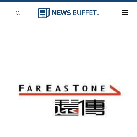
回到首頁
新聞稿分類
登入
刊登