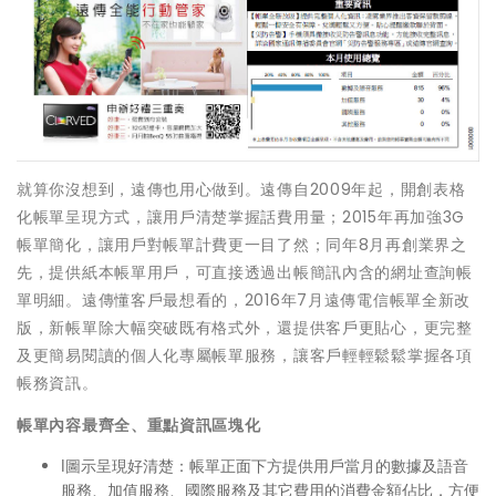
就算你沒想到，遠傳也用心做到。遠傳自2009年起，開創表格
化帳單呈現方式，讓用戶清楚掌握話費用量；2015年再加強3G
帳單簡化，讓用戶對帳單計費更一目了然；同年8月再創業界之
先，提供紙本帳單用戶，可直接透過出帳簡訊內含的網址查詢帳
單明細。遠傳懂客戶最想看的，2016年7月遠傳電信帳單全新改
版，新帳單除大幅突破既有格式外，還提供客戶更貼心，更完整
及更簡易閱讀的個人化專屬帳單服務，讓客戶輕輕鬆鬆掌握各項
帳務資訊。
帳單內容最齊全、重點資訊區塊化
l圖示呈現好清楚：帳單正面下方提供用戶當月的數據及語音
服務、加值服務、國際服務及其它費用的消費金額佔比，方便