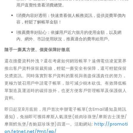
用戶直覺性查看消費總覽。
l消費內容好透明：快速查看個人帳務資訊，提供資費單價內
容，輕鬆了解帳單金額！
l推薦費率好貼心：依據用戶近六個月的使用金額，以及網
內、網外、市話使用狀況，推薦適合的費率給用戶。
隨手一撕真方便、個資保障好徹底
還在擔憂資料外洩？還在考慮如何銷毀帳單？遠傳電信凌駕業界
推出客戶資料保留裁剪線，輕鬆一撕安全有保障，還可輕鬆保留
兌奬資訊。同時落實對客戶資料的重視與善盡保護責任的努力，
更極力號召用戶申請電子帳單，除可減少樹木砍伐、有效降低帳
單製造及運送時的碳排放外，也更方便客戶管理帳單及保護個人
資料。
即日起至8月底前，用戶首次申辦電子帳單(含Email通知及簡訊
通知)，免抽即可獲得摩斯人氣漢堡(燒肉珍珠堡/摩斯吉士漢堡/
摩斯鱈魚堡/杏鮑菇珍珠堡)四選一。活動網站:
http://promoti
on.fetnet.net/Pmt/ep/