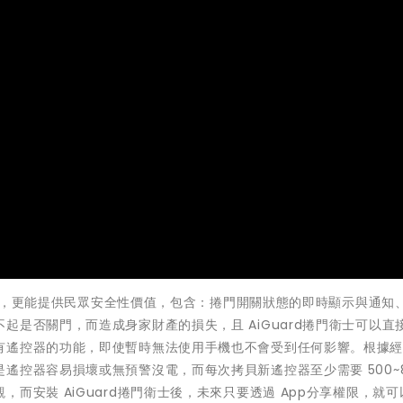
關門外，更能提供民眾安全性價值，包含：捲門開關狀態的即時顯示與通知
起是否關門，而造成身家財產的損失，且 AiGuard捲門衛士可以直
有遙控器的功能，即使暫時無法使用手機也不會受到任何影響。根據
遙控器容易損壞或無預警沒電，而每次拷貝新遙控器至少需要 500~8
而安裝 AiGuard捲門衛士後，未來只要透過 App分享權限，就可