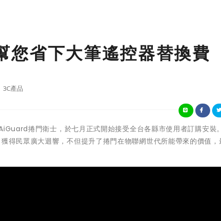
士 幫您省下大筆遙控器替換費
3C產品
iGuard捲門衛士，於七月正式開始接受全台各縣市使用者訂購安裝。
，獲得民眾廣大迴響，不但提升了捲門在物聯網世代所能帶來的價值，