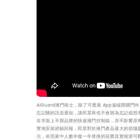
AiGuard捲門衛士，除了可透過 App遠端開
忘記關的訊息通知，讓民眾再也不會因為忘記或想不
在市面上不限品牌的快速捲門控制箱，亦不影響原
實地安裝經驗回報，民眾對於捲門產品最大的煩惱是
元，依照家中人數年復一年替換的花費其實相當可觀，