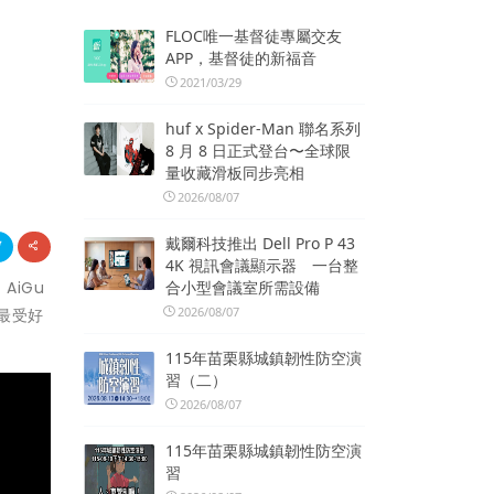
FLOC唯一基督徒專屬交友
APP，基督徒的新福音
2021/03/29
huf x Spider-Man 聯名系列
8 月 8 日正式登台〜全球限
量收藏滑板同步亮相
2026/08/07
戴爾科技推出 Dell Pro P 43
4K 視訊會議顯示器 一台整
AiGu
合小型會議室所需設備
2026/08/07
最受好
115年苗栗縣城鎮韌性防空演
習（二）
2026/08/07
115年苗栗縣城鎮韌性防空演
習