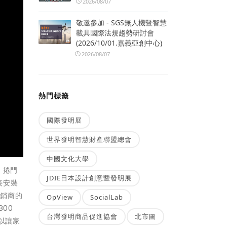
2026/08/07
敬邀參加 - SGS無人機暨智慧
載具國際法規趨勢研討會
(2026/10/01.嘉義亞創中心)
2026/08/07
熱門標籤
國際發明展
世界發明智慧財產聯盟總會
中國文化大學
、捲門
JDIE日本設計創意暨發明展
接安裝
經銷商的
OpView
SocialLab
00
台灣發明商品促進協會
北市圖
以讓家