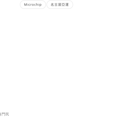
Microchip
名古屋亞運
捲門民