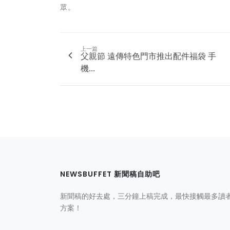
眾。
上一篇
父親節 遠傳特色門市推出配件福袋 手
機...
NEWSBUFFET 新聞稿自助吧
新聞稿的好去處，三分鐘上稿完成，最快接觸最多讀
方案！