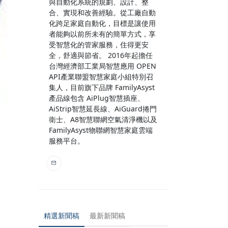
與自動化系統的規劃、設計、整
合、實現和改善經驗。從工廠自動
化跨足家庭自動化，目標是讓使用
者能夠以前所未有的簡單方式，享
受智慧化的管家服務，住得更安
全，舒適與節省。 2016年起擔任
台灣經濟部工業局智慧應用 OPEN
API產業聯盟智慧家庭小組特別召
集人，目前旗下品牌 FamilyAsyst
產品線包含 AiPlug智慧插座、
AiStrip智慧延長線、AiGuard捲門
衛士、A8智慧聯網空氣清淨機以及
FamilyAsyst物聯網智慧家庭雲端
服務平台。
精選新聞稿
最新新聞稿