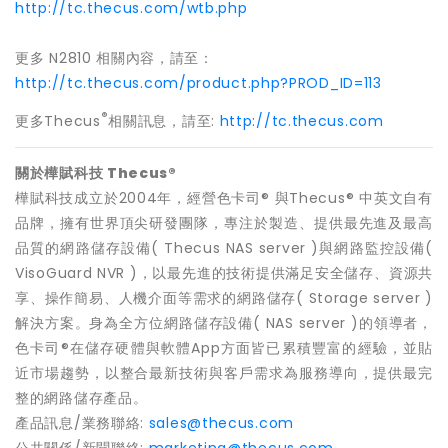
http://tc.thecus.com/wtb.php
更多 N2810 相關內容，請至：
http://tc.thecus.com/product.php?PROD_ID=113
®
更多Thecus
相關訊息，請至:
http://tc.thecus.com
關於樺賦科技 Thecus®
樺賦科技成立於2004年，經營色卡司® 與Thecus® 中英文自有
品牌，擁有世界頂尖研發團隊，專注於製造、提供最先進及最高
品質的網路儲存設備( Thecus NAS server )與網路監控設備(
VisoGuard NVR )，以最先進的技術提供滿足安全儲存、資源共
享、操作簡易、人機介面等需求的網路儲存( Storage server )
解決方案。身為全方位網路儲存設備( NAS server )的領導者，
色卡司®在儲存硬體與軟體App方面皆已累積豐富的經驗，並貼
近市場趨勢，以整合最新技術與客戶需求為服務導向，提供最完
整的網路儲存產品。
產品訊息/業務聯絡:
sales@thecus.com
公共關係/新聞聯絡:
marketing@thecus.com