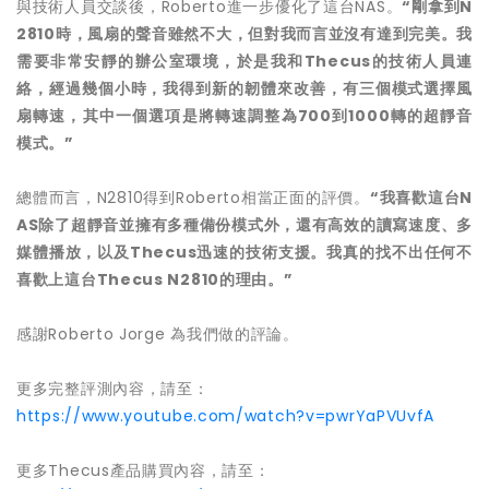
與技術人員交談後，Roberto進一步優化了這台NAS。
“
剛拿到
N
2810
時，風扇的聲音雖然不大，但對我而言並沒有達到完美。我
需要非常安靜的辦公室環境，於是我和
Thecus
的技術人員連
絡，經過幾個小時，我得到新的韌體來改善，有三個模式選擇風
扇轉速，其中一個選項是將轉速調整為
700
到
1000
轉的超靜音
模式。
”
總體而言，N2810得到Roberto相當正面的評價。
“
我喜歡這台
N
AS
除了超靜音並擁有多種備份模式外，還有高效的讀寫速度、多
媒體播放，以及
Thecus
迅速的技術支援。我真的找不出任何不
喜歡上這台
Thecus N2810
的理由。
”
感謝Roberto Jorge 為我們做的評論。
更多完整評測內容，請至：
https://www.youtube.com/watch?v=pwrYaPVUvfA
更多Thecus產品購買內容，請至：