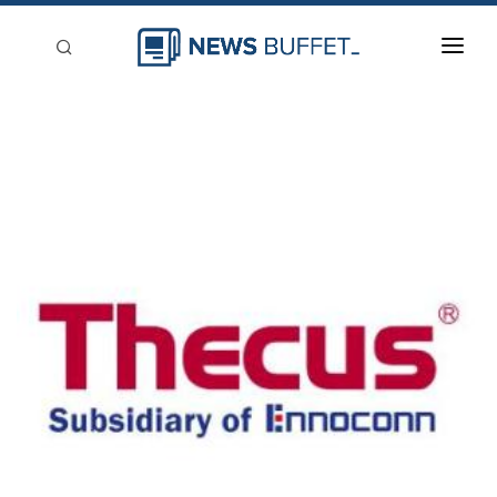
回到首頁
新聞稿分類
登入
刊登