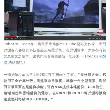
Roberto Jorge為一葡萄牙專業的YouTube開箱文作家，專門
評測各式各樣的科技產品及裝置系統。在評測當中，大多都有英
文及葡文之版本。讓我們來看看他最新一則評測 – Thecus
N28
10
的結果吧 !
一開始Roberto先對N2810有了初步的了解
。
“
在外觀方面，它
使用了全金屬外殼，看起來非常紮實，就像一台小型電腦。對我
而言最重要的是備份功能，這台
NAS
提供本地備份、
USB
備份、
遠端備份和雲端備份的選項。在
Raid 1
和
Raid 0
可以測得讀寫
速度達到每秒
100 - 110MB
。
”