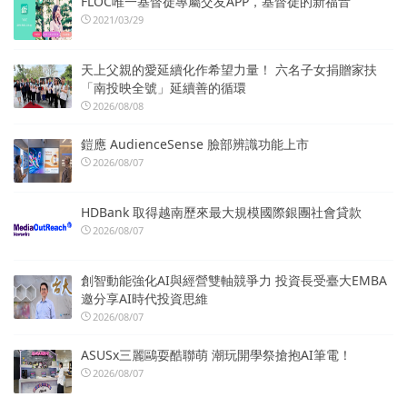
FLOC唯一基督徒專屬交友APP，基督徒的新福音
2021/03/29
天上父親的愛延續化作希望力量！ 六名子女捐贈家扶
「南投映全號」延續善的循環
2026/08/08
鎧應 AudienceSense 臉部辨識功能上市
2026/08/07
HDBank 取得越南歷來最大規模國際銀團社會貸款
2026/08/07
創智動能強化AI與經營雙軸競爭力 投資長受臺大EMBA
邀分享AI時代投資思維
2026/08/07
ASUSx三麗鷗耍酷聯萌 潮玩開學祭搶抱AI筆電！
2026/08/07