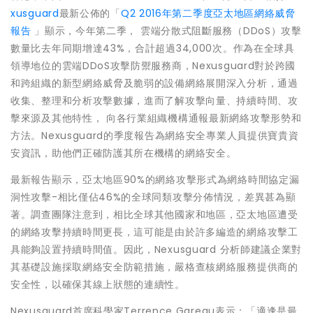
xusguard
最新公佈的「
Q2 2016年第二季度亞太地區網絡威脅
報告
」顯示，今年第二季， 雲端分散式阻斷服務（DDoS）攻擊
數量比去年同期增達43%，合計超過34,000次。作為在全球具
領導地位的雲端DDoS攻擊防禦服務商，Nexusguard對於跨國
和跨組織的新型網絡威脅及脆弱的設備網絡展開深入分析，通過
收集、整理和分析攻擊數據，進而了解攻擊向量、持續時間、攻
擊來源及其他特性， 向各行業組織機構通報最新網絡攻擊形勢和
方法。Nexusguard的季度報告為網絡安全專業人員提供寶貴資
安資訊，助他們正確防護其所在機構的網絡安全。
最新報告顯示，亞太地區90%的網絡攻擊形式為網絡時間協定漏
洞性攻擊-相比僅佔46%的全球同類攻擊分佈情況，差異甚為顯
著。調查團隊注意到，相比全球其他國家和地區，亞太地區遭受
的網絡攻擊持續時間更長，這可能是由於許多編造的網絡攻擊工
具能夠設置持續時間值。因此，Nexusguard 分析師建議企業對
其基礎設施採取網絡安全防範措施，嚴格查核網絡服務提供商的
安全性，以確保其線上狀態的連續性。
Nexusguard首席科學家Terrence Gareau表示：「適逢是最