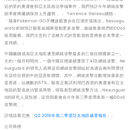
近的里約奧運會和亞太區政治爭端事件，我們預計今年網絡攻擊
頻率會將繼續保持上升趨勢 。」 Terrence Gareau續指：
「隨著Pokémon GO手機遊戲逐步在亞洲市場推出，Nexusgu
ard分析師預計駭客組織將發動更多攻擊，曲線推廣他們的DDoS
租用服務。我們注意到了這種方式的受歡迎程度將會在本季度一
直持續。」
中國繼續成為亞太地區遭受網絡攻擊最多的三個目標國家之一。
大約一個月時間內，一個中國目標連續遭受了41次網絡攻擊。Ne
xusguard 的研究人員將這些網絡攻擊歸結於為過去兩年間潛伏
在這些目標的中的惡意軟體體。其中，網絡攻擊次數增加最多的
是香港，佔總數的57%。駭客正嘗試利用巴西里約奧運會和亞太
地區的緊張政治緊張局勢，採取新型網絡攻擊方法，Nexusguar
d的研究人員預測，這些因素會在今年第三季度帶來新一輪DDoS
攻擊潮。」
詳情請看完整「
Q2 2016年第二季度亞太地區威脅報告
」。
公司商標