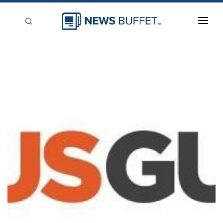
回到首頁
新聞稿分類
登入
刊登