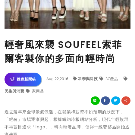
輕奢風來襲 SOUFEEL索菲
爾客製你的多面向輕時尚
Aug 22,2016
科學與科技
3C產品
推廣新聞稿
民生與消費
家用品
過去幾年來全球景氣低迷，在就業和薪資不如預期的狀況下，
「輕奢」市場逐漸興起，根據紐約時報網站分析，現代年輕族群
不再盲目追求「logo」，轉向輕奢品牌，使得一線奢侈品開始逐
漸失寵。