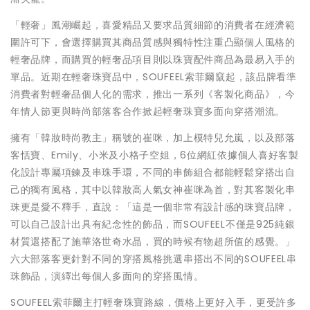
「輕奢」風潮崛起，喜愛精品又要求品質細節的消費者在經濟範
圍許可下，會選擇購買其商品質感與獨特性注重凸顯個人風格的
輕奢品牌，而購買的輕奢品項目則以珠寶配件商品為最易入手的
單品。近期在輕奢珠寶品中，SOUFEEL索菲爾竄起，該品牌看準
消費者對輕奢品個人化的需求，推出一系列《客製化商品》，今
年情人節更與時尚部落客合作掀起輕奢珠寶多面向穿搭潮流。
擁有「韓妝時尚教主」稱號的崔咪，加上模特兒允嵐，以及部落
客恬寶、Emily、小米及小格子空姐，6位網紅依據個人喜好客製
化設計專屬項鍊及串珠手環，不同的串飾組合都能輕鬆穿搭出自
己的獨有風格，其中以韓妝高人氣女神崔咪為首，對其客製化串
珠更是愛不釋手，直說：「這是一個非常有設計感的珠寶品牌，
可以自己設計出具有紀念性的飾品，而SOUFEEL不僅是925純銀
材質還搭配了施華洛世奇水晶，買的時候有物超所值的感覺。」
六大部落客更針對不同的穿搭風格挑選串搭出不同的SOUFEEL串
珠飾品，演繹出每個人多面向的穿搭風情。
SOUFEEL索菲爾主打輕奢珠寶路線，價格上更好入手，更受許多