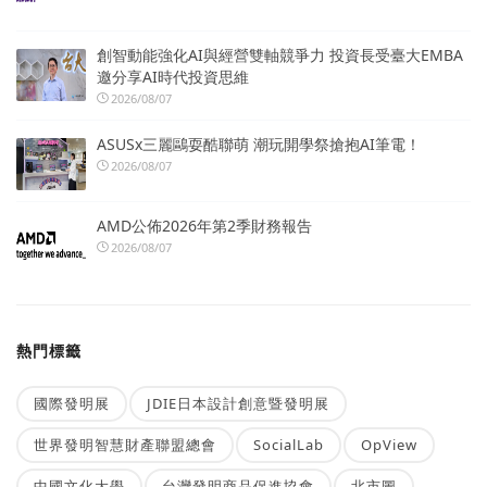
創智動能強化AI與經營雙軸競爭力 投資長受臺大EMBA
邀分享AI時代投資思維
2026/08/07
ASUSx三麗鷗耍酷聯萌 潮玩開學祭搶抱AI筆電！
2026/08/07
AMD公佈2026年第2季財務報告
2026/08/07
熱門標籤
國際發明展
JDIE日本設計創意暨發明展
世界發明智慧財產聯盟總會
SocialLab
OpView
中國文化大學
台灣發明商品促進協會
北市圖