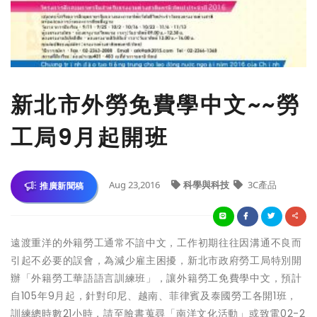
新北市外勞免費學中文~~勞
工局9月起開班
Aug 23,2016
科學與科技
3C產品
推廣新聞稿
遠渡重洋的外籍勞工通常不諳中文，工作初期往往因溝通不良而
引起不必要的誤會，為減少雇主困擾，新北市政府勞工局特別開
辦「外籍勞工華語語言訓練班」，讓外籍勞工免費學中文，預計
自105年9月起，針對印尼、越南、菲律賓及泰國勞工各開1班，
訓練總時數21小時，請至臉書蒐尋「南洋文化活動」或致電02-2