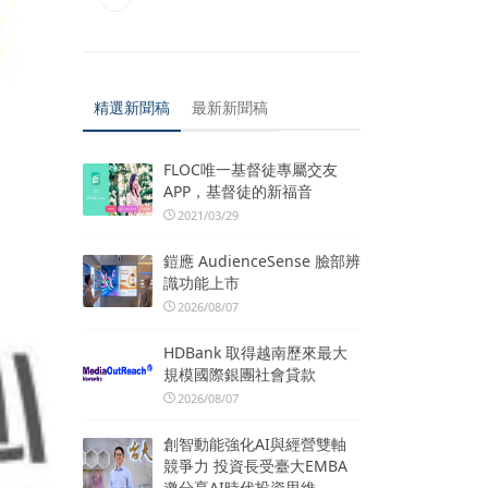
精選新聞稿
最新新聞稿
FLOC唯一基督徒專屬交友
APP，基督徒的新福音
2021/03/29
鎧應 AudienceSense 臉部辨
識功能上市
2026/08/07
HDBank 取得越南歷來最大
規模國際銀團社會貸款
2026/08/07
創智動能強化AI與經營雙軸
競爭力 投資長受臺大EMBA
邀分享AI時代投資思維