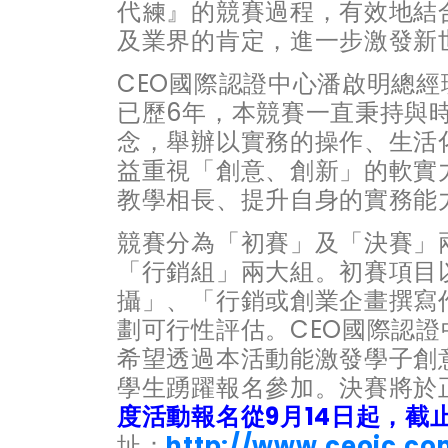
代練』的競賽過程，有效地結
及業界的肯定，進一步激發新
CEO國際認證中心潘啟明總經
已歷6年，本競賽一直秉持與
念，舉辦以實務的操作、生活
益重視「創意、創新」的軟實
教學相長、提升自身的實務能
競賽分為「初賽」及「決賽」
「行銷組」兩大組。初賽項目
攝」、「行銷或創業企畫撰寫
劃可行性評估。CEO國際認
希望透過本活動能激發學子創
學生踴躍報名參加。決賽將於
度活動報名從9月14日起，截止
址：
http://www.ceoic.co