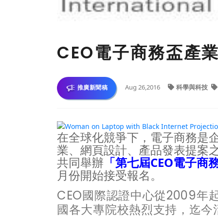
CEO電子商務盃產
Aug 26,2016
科學與科技
推廣新聞稿
在全球化競爭下，電子商務是
業、網頁設計、產品發表提案之
共同舉辦
「第七屆CEO電子商
月份開始接受報名。
CEO國際認證中心從2009
國各大專院校熱烈支持，迄今活