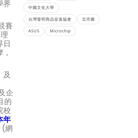
學界
中國文化大學
台灣發明商品促進協會
北市圖
競賽
ASUS
Microchip
之理
界日
摩，
」及
及企
目的
院校
本年
(網