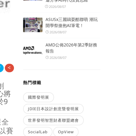
2026/08/07
ASUSx三麗鷗耍酷聯萌 潮玩
開學祭搶抱AI筆電！
2026/08/07
AMD公佈2026年第2季財務
報告
2026/08/07
熱門標籤
創
心將
國際發明展
於9
JDIE日本設計創意暨發明展
獲全
世界發明智慧財產聯盟總會
以賽
SocialLab
OpView