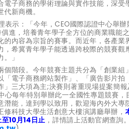
合電子商務的學術理論與實作技能，深受
世代新商機。
理表示：「今年，CEO國際認證中心舉辦
時俱進，培養青年學子全方位的商業職能
化的內容為宗旨的賽事。而近年，各產業
力，希冀青年學子能透過跨校際的競賽觀
力。」
兩個階段。今年競賽主題共分為「創業組
以「電子商務網站製作」、「廣告影片拍
作」三大項為主;決賽則著重現場提案簡報
證中心每年特別舉辦此一全國性專題競賽，
意潛能，達到學以致用，歡迎海內外大專
正修科技大學生活創意大樓演講廳舉辦，
至10月14日止
，詳情請上活動官網查詢。
m.tw
)