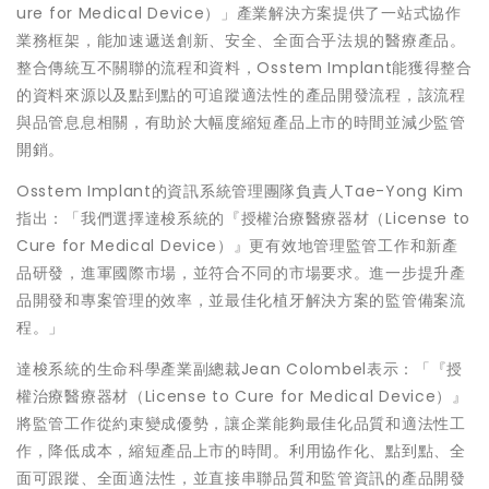
ure for Medical Device）」產業解決方案提供了一站式協作
業務框架，能加速遞送創新、安全、全面合乎法規的醫療產品。
整合傳統互不關聯的流程和資料，Osstem Implant能獲得整合
的資料來源以及點到點的可追蹤適法性的產品開發流程，該流程
與品管息息相關，有助於大幅度縮短產品上市的時間並減少監管
開銷。
Osstem Implant的資訊系統管理團隊負責人Tae-Yong Kim
指出：「我們選擇達梭系統的『授權治療醫療器材（License to
Cure for Medical Device）』更有效地管理監管工作和新產
品研發，進軍國際市場，並符合不同的市場要求。進一步提升產
品開發和專案管理的效率，並最佳化植牙解決方案的監管備案流
程。」
達梭系統的生命科學產業副總裁Jean Colombel表示：「『授
權治療醫療器材（License to Cure for Medical Device）』
將監管工作從約束變成優勢，讓企業能夠最佳化品質和適法性工
作，降低成本，縮短產品上市的時間。利用協作化、點到點、全
面可跟蹤、全面適法性，並直接串聯品質和監管資訊的產品開發