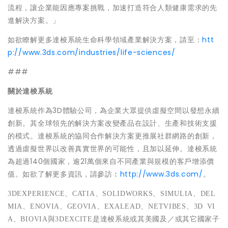
流程，讓企業能因應專案挑戰，加速打造符合人類健康需求的先
進解決方案。」
如欲瞭解更多達梭系統生命科學領域產業解決方案，請至：
htt
p://www.3ds.com/industries/life-sciences/
###
關於達梭系統
達梭系統作為3D體驗公司，為企業大眾提供虛擬空間以發想永續
創新。其全球領先的解決方案改變產品在設計、生產和技術支援
的模式。達梭系統的協同合作解決方案更推展社群網路的創新，
透過虛擬世界以改善真實世界的可能性，且加以延伸。達梭系統
為超過140個國家，逾21萬個來自不同產業與規模的客戶增添價
值。如欲了解更多資訊，請參訪︰
http://www.3ds.com/
。
3DEXPERIENCE、CATIA、SOLIDWORKS、SIMULIA、DEL
MIA、ENOVIA、GEOVIA、EXALEAD、NETVIBES、3D VI
A、BIOVIA與3DEXCITE是達梭系統或其美國及／或其它國家子