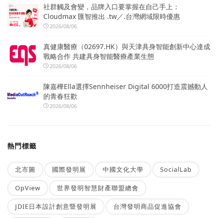
社群觸及會變，品牌入口要掌握在自己手上：
Cloudmax 匯智推出 .tw／.台灣網域限時優惠
2026/08/06
真健康醫療（02697.HK）與天津具身智能創新中心達成
戰略合作 共建具身智能醫療產業生態
2026/08/06
陳嘉樺Ella選擇Sennheiser Digital 6000打造震撼動人
的青春狂歡
2026/08/06
熱門標籤
北市圖
國際發明展
中國文化大學
SocialLab
OpView
世界發明智慧財產聯盟總會
JDIE日本設計創意暨發明展
台灣發明商品促進協會