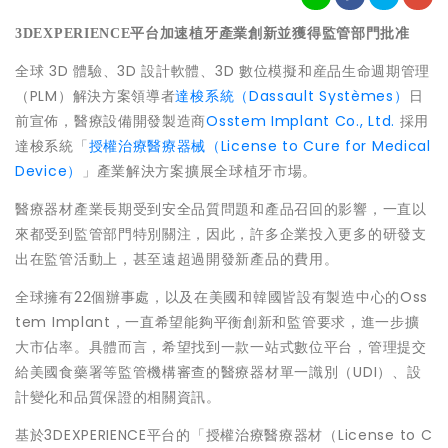
3DEXPERIENCE平台加速植牙產業創新並獲得監管部門批准
全球 3D 體驗、3D 設計軟體、3D 數位模擬和産品生命週期管理
（PLM）解決方案領導者
達梭系統（Dassault Systèmes）
日
前宣佈，醫療設備開發製造商
Osstem Implant Co., Ltd.
採用
達梭系統「
授權治療醫療器械（License to Cure for Medical
Device）
」產業解決方案擴展全球植牙市場。
醫療器材產業長期受到安全品質問題和產品召回的影響，一直以
來都受到監管部門特別關注，因此，許多企業投入更多的研發支
出在監管活動上，甚至遠超過開發新產品的費用。
全球擁有22個辦事處，以及在美國和韓國皆設有製造中心的Oss
tem Implant，一直希望能夠平衡創新和監管要求，進一步擴
大市佔率。具體而言，希望找到一款一站式數位平台，管理提交
給美國食藥署等監管機構審查的醫療器材單一識別（UDI）、設
計變化和品質保證的相關資訊。
基於3DEXPERIENCE平台的「授權治療醫療器材（License to C