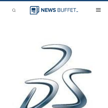
回到首頁
新聞稿分類
登入
刊登