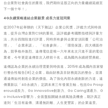
台企業對社會責任的重視，我們期待這股正向的力量繼續延續至
下一個十年！」
4G
永續策略連結企業願景 成長力道冠同業
從2007年起舉辦的《天下雜誌》企業公民獎，評鑑方式與時俱
進，提升台灣企業對CSR的重視。該評鑑參考國際指標與評量方
法，共分四階段進行評選，同時所有參與企業皆須回覆「公司治
理」、「企業承諾」、「社會參與」、「環境保護」四大構面作
為，競爭格外激烈。遠傳電信是唯一六年來名次只進不退的電信
業者，今年更是遠傳首次入榜前十名，成為國內永續經營典範。
遠傳認為企業的永續治理需要與時俱進，2015年成為國內首家發
行整合性報告(IR)之企業，藉由財務及非財務資訊的整合，並溝
通遠傳如何創造企業的價值。為了強化內部永續創新的力道，遠
傳重新以「4G永續力」定調未來三年發展主軸，包括Go Prosp
erous成長力、Go Innovative創新力、Go Caring溝通力、G
o Inclusive影響力，全面盤點關鍵永續風險及機會，期許真正
達到「生活有遠傳、溝通無距離、人生更豐富」的企業遠景。