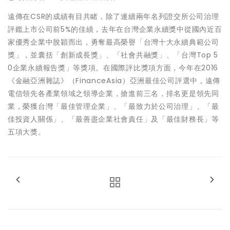
遠傳在CSR的成績有目共睹，除了連續兩年名列證交所公司治理
評鑑上市公司前5%的佳績，去年在台灣企業永續獎中從國內近百
家優秀企業中脫穎而出，勇奪最高榮譽「台灣十大永續典範公司
獎」，並囊括「創新成長獎」、「社會共融獎」、「台灣Top 5
0企業永續報告獎」等獎項。在國際評比獎項方面，今年在2016
《金融亞洲雜誌》（FinanceAsia）亞洲最佳公司評選中，遠傳
電信領先各產業領域之領導企業，搶進前三名，排名更是領先同
業，榮獲台灣「最佳管理企業」、「最致力於公司治理」、「最
佳投資人關係」、「最善盡企業社會責任」及「最佳財務長」等
五項大獎。