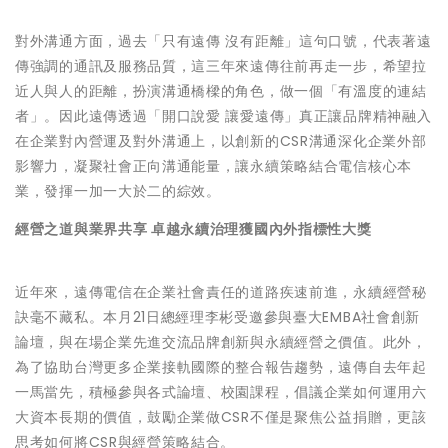
對外溝通方面，過去「只有遠傳 沒有距離」這句口號，代表著遠
傳強調的通訊及服務品質，這三年來遠傳往前再走一步，希望拉
近人與人的距離，扮演溝通橋樑的角色，做一個「有溫度的連結
者」。因此遠傳透過「開口說愛 讓愛遠傳」真正讓品牌精神融入
在企業對內營運及對外溝通上，以創新的CSR溝通深化企業外部
影響力，凝聚社會正向溝通能量，讓永續策略結合電信核心本
業，發揮一加一大於二的綜效。
經營之道與業界共享 卓越永續治理獲國內外指標性大獎
近年來，遠傳電信在企業社會責任的道路疾速前進，永續經營秘
訣毫不藏私。本月21日總經理李彬受邀參與臺大EMBA社會創新
論壇，與在場企業先進交流品牌創新與永續經營之價值。此外，
為了協助台灣更多企業接軌國際的整合報告趨勢，遠傳自去年起
一馬當先，積極參與各式論壇、校園課程，倡議企業如何運用六
大資本長期的價值，鼓勵企業做CSR不僅是聚焦公益捐贈，更該
思考如何將CSR與經營策略結合。