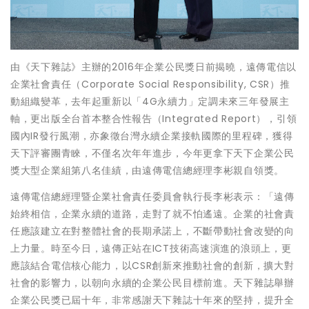
由《天下雜誌》主辦的2016年企業公民獎日前揭曉，遠傳電信以
企業社會責任（Corporate Social Responsibility, CSR）推
動組織變革，去年起重新以「4G永續力」定調未來三年發展主
軸，更出版全台首本整合性報告（Integrated Report），引領
國內IR發行風潮，亦象徵台灣永續企業接軌國際的里程碑，獲得
天下評審團青睞，不僅名次年年進步，今年更拿下天下企業公民
獎大型企業組第八名佳績，由遠傳電信總經理李彬親自領獎。
遠傳電信總經理暨企業社會責任委員會執行長李彬表示：「遠傳
始終相信，企業永續的道路，走對了就不怕遙遠。企業的社會責
任應該建立在對整體社會的長期承諾上，不斷帶動社會改變的向
上力量。時至今日，遠傳正站在ICT技術高速演進的浪頭上，更
應該結合電信核心能力，以CSR創新來推動社會的創新，擴大對
社會的影響力，以朝向永續的企業公民目標前進。天下雜誌舉辦
企業公民獎已屆十年，非常感謝天下雜誌十年來的堅持，提升全