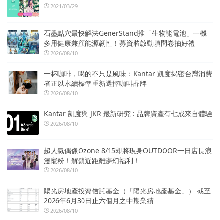
2021/03/29
石墨點穴最快解法GenerStand推「生物能電池」一機
多用健康兼顧能源韌性！募資將啟動填問卷抽好禮
2026/08/10
一杯咖啡，喝的不只是風味：Kantar 凱度揭密台灣消費
者正以永續標準重新選擇咖啡品牌
2026/08/10
Kantar 凱度與 JKR 最新研究 : 品牌資產有七成來自體驗
2026/08/10
超人氣偶像Ozone 8/15即將現身OUTDOOR一日店長浪
漫寵粉！解鎖近距離夢幻福利！
2026/08/10
陽光房地產投資信託基金（「陽光房地產基金」） 截至
2026年6月30日止六個月之中期業績
2026/08/10