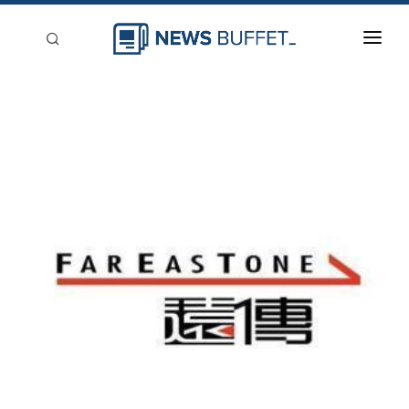
回到首頁
新聞稿分類
登入
刊登