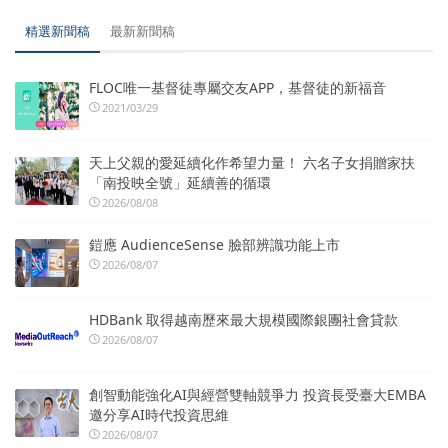
精選新聞稿
最新新聞稿
FLOC唯一基督徒專屬交友APP，基督徒的新福音
2021/03/29
天上父親的愛延續化作希望力量！ 六名子女捐贈家扶
「南投映全號」延續善的循環
2026/08/08
鎧應 AudienceSense 臉部辨識功能上市
2026/08/07
HDBank 取得越南歷來最大規模國際銀團社會貸款
2026/08/07
創智動能強化AI與經營雙軸競爭力 投資長受臺大EMBA
邀分享AI時代投資思維
2026/08/07