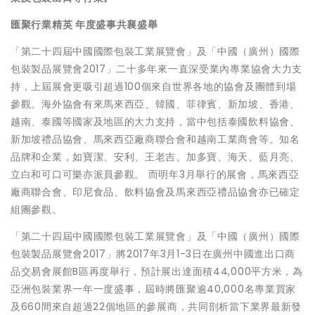
匯聚行業精英 年度盛事共襄盛舉
「第二十四屆中國國際包裝工業展覽會」及「中國（廣州）國際
包裝製品展覽會2017」二十多年來一直深受業內專業協會大力支
持，上屆展會更吸引超過100個來自世界各地的協會及團體到場
參觀。海外協會有來馬來西亞、韓國、菲律賓、新加坡、香港、
越南、泰國等國家及地區的大力支持，當中包括泰國飲料協會、
新加坡禮品協會、馬來西亞廠商聯合會和越南工業商會等。知名
品牌和企業，如寶潔、安利、王老吉、加多寶、海天、藍月亮、
立白和可口可樂亦派員參觀。 而明年3月舉行的展會，馬來西亞
廠商聯合會、印尼食品、飲料協會及馬來西亞禮品協會亦已確定
組團參觀。
「第二十四屆中國國際包裝工業展覽會」及「中國（廣州）國際
包裝製品展覽會2017」將2017年3月1-3日在廣州中國進出口商
品交易會展館B區再度舉行，預計展出達面積44,000平方米，為
亞洲包裝業界一年一度盛事，屆時將匯聚逾40,000名專業買家
及660間來自超過22個地區的參展商，共同剖析當下業界最新發