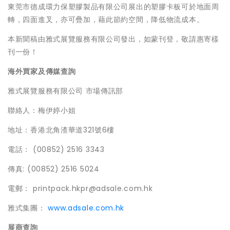
東莞市德成環力保塑膠製品有限公司展出的塑膠卡板可於地面周
轉，四面進叉，亦可疊加，藉此節約空間，降低物流成本。
本新聞稿由雅式展覽服務有限公司發出，如蒙刊登，敬請惠寄樣
刊一份！
海外買家及傳媒
查詢
雅式展覽服務有限公司 市場傳訊部
聯絡人：梅伊婷小姐
地址：香港北角渣華道321號6樓
電話： (00852) 2516 3343
傳真: (00852) 2516 5024
電郵： printpack.hkpr@adsale.com.hk
雅式集團：
www.adsale.com.hk
展商查詢