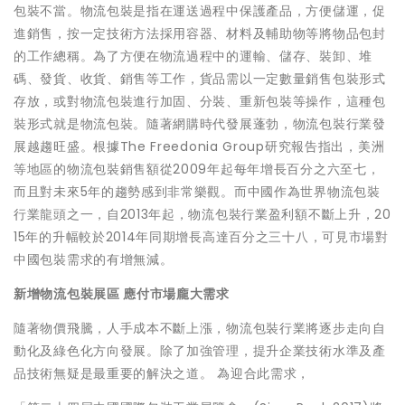
包裝不當。物流包裝是指在運送過程中保護產品，方便儲運，促
進銷售，按一定技術方法採用容器、材料及輔助物等將物品包封
的工作總稱。為了方便在物流過程中的運輸、儲存、裝卸、堆
碼、發貨、收貨、銷售等工作，貨品需以一定數量銷售包裝形式
存放，或對物流包裝進行加固、分裝、重新包裝等操作，這種包
裝形式就是物流包裝。隨著網購時代發展蓬勃，物流包裝行業發
展越趨旺盛。根據The Freedonia Group研究報告指出，美洲
等地區的物流包裝銷售額從2009年起每年增長百分之六至七，
而且對未來5年的趨勢感到非常樂觀。而中國作為世界物流包裝
行業龍頭之一，自2013年起，物流包裝行業盈利額不斷上升，20
15年的升幅較於2014年同期增長高達百分之三十八，可見市場對
中國包裝需求的有增無減。
新增物流包裝展區 應付市場龐大需求
隨著物價飛騰，人手成本不斷上漲，物流包裝行業將逐步走向自
動化及綠色化方向發展。除了加強管理，提升企業技術水準及產
品技術無疑是最重要的解決之道。 為迎合此需求，