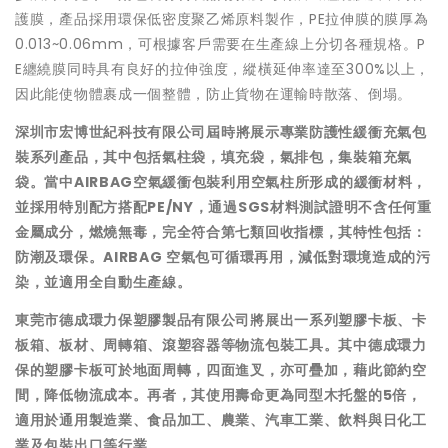
護膜，產品採用環保低密度聚乙烯原料製作，PE拉伸膜的膜厚為
0.013~0.06mm，可根據客戶需要在生產線上分切各種規格。P
E纏繞膜同時具有良好的拉伸強度，縱橫延伸率達至300%以上，
因此能使物體裹成一個整體，防止貨物在運輸時散落、倒塌。
深圳市宏博世紀科技有限公司
屆時將展示專業防護性緩衝充氣包
裝系列產品，其中包括氣柱袋，填充袋，氣排包，集裝箱充氣
袋。當中AIRBAG空氣緩衝包裝利用空氣柱所形成的緩衝材料，
並採用特別配方搭配PE/NY，通過SGS材料測試證明不含任何重
金屬成分，燃燒無毒，完全符合第七類回收指標，其特性包括：
防潮及環保。AIRBAG 空氣包可循環再用，減低對環境造成的污
染，並適用全自動生產線。
東莞市德成環力保塑膠製品有限公司
將展出一系列塑膠卡板、卡
板箱、板材、周轉箱、滾塑容器等物流包裝工具。其中德成環力
保的塑膠卡板可於地面周轉，四面進叉，亦可疊加，藉此節約空
間，降低物流成本。再者，其使用壽命更為同型木托盤的5倍，
適用於通用製造業、食品加工、農業、汽車工業、飲料與日化工
業及包裝出口等行業。