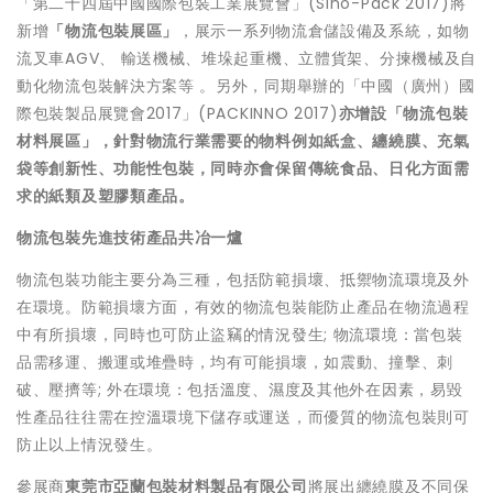
「第二十四屆中國國際包裝工業展覽會」(Sino-Pack 2017)將
新增
「物流包裝展區」
，展示一系列物流倉儲設備及系統，如物
流叉車AGV、 輸送機械、堆垛起重機、立體貨架、分揀機械及自
動化物流包裝解決方案等 。另外，同期舉辦的「中國（廣州）國
際包裝製品展覽會2017」(PACKINNO 2017)
亦增設
「物流包裝
材料展區」
，針對物流行業需要的物料例如紙盒、纏繞膜、充氣
袋等創新性、功能性包裝，同時亦會保留傳統食品、日化方面需
求的紙類及塑膠類產品。
物流包裝先進技術產品共冶一爐
物流包裝功能主要分為三種，包括防範損壞、抵禦物流環境及外
在環境。防範損壞方面，有效的物流包裝能防止產品在物流過程
中有所損壞，同時也可防止盜竊的情況發生; 物流環境：當包裝
品需移運、搬運或堆疊時，均有可能損壞，如震動、撞擊、刺
破、壓擠等; 外在環境：包括溫度、濕度及其他外在因素，易毀
性產品往往需在控溫環境下儲存或運送，而優質的物流包裝則可
防止以上情況發生。
參展商
東莞市亞蘭包裝材料製品有限公司
將展出纏繞膜及不同保