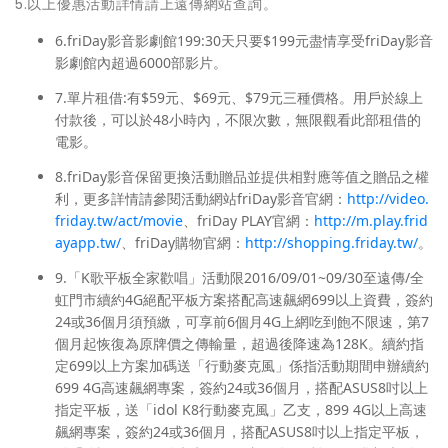
5.以上優惠活動詳情請上遠傳網站查詢。
6.friDay影音影劇館199:30天只要$199元盡情享受friDay影音
影劇館內超過6000部影片。
7.單片租借:有$59元、$69元、$79元三種價格。用戶於線上
付款後，可以於48小時內，不限次數，無限觀看此部租借的
電影。
8.friDay影音保留更換活動贈品並提供相對應等值之贈品之權
利，更多詳情請參閱活動網站friDay影音官網：
http://video.
friday.tw/act/movie
、friDay PLAY官網：
http://m.play.frid
ayapp.tw/
、friDay購物官網：
http://shopping.friday.tw/
。
9.「K歌平板全家歡唱」活動限2016/09/01~09/30至遠傳/全
虹門市續約4G絕配平板方案搭配高速飆網699以上資費，簽約
24或36個月須預繳，可享前6個月4G上網吃到飽不限速，第7
個月起恢復為原牌價之傳輸量，超過後降速為128K。續約指
定699以上方案加碼送「行動麥克風」係指活動期間申辦續約
699 4G高速飆網專案，簽約24或36個月，搭配ASUS8吋以上
指定平板，送「idol K8行動麥克風」乙支，899 4G以上高速
飆網專案，簽約24或36個月，搭配ASUS8吋以上指定平板，