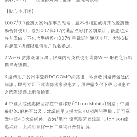
【貼心小叮嚀】
1.007/017優惠方案均須事先報名，且不得相互或與其他優惠活
動合併使用。撥打007與017的通話金額採各別累計，優惠也採
各別回饋，不包含手機撥打007衛星電話的通話金額。大陸6折
與超值7折僅限遠傳用戶報名參加。
2.Wi-Fi 數據漫遊服務，限國內可免費使用遠傳Wi-Fi服務之行動
用戶者適用。
3.遠傳用戶於日本登錄DOCOMO網路後，即會收到遠傳發送的
簡訊，即可立即下載遠傳獨家優惠券，用戶需支付下載此優惠券
之國際漫遊上網傳輸費。
4.中國大陸優惠限登錄在中國移動(China Mobile)網路；中國
移動3G服務不普及，建議使用支援大陸4G頻段的手機，即可享
受中國4G快速網路。香港/澳門 優惠限需登錄至Hutchison優
惠網路，上網用量採一日二國網路合併計算。