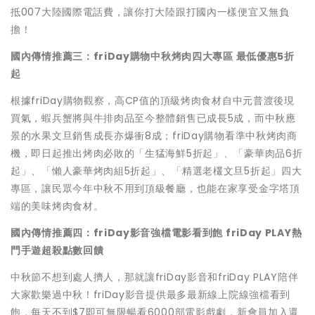
抵007大陸國際電話費，讓你打大陸跟打國內一樣便宜又無負
擔！
國內傳情推薦三：friDay購物中秋烤肉四大專區 最低優惠5折
起
根據friDay購物觀察，高CP值的頂級烤肉食材自中元普渡後現
買氣，蝦兵蟹將與牛排肉品至今整體銷售已成長5成，而中秋應
景的水果文旦銷售成長亦爆衝8成；friDay購物看準中秋烤肉商
機，即日起推出烤肉必敗的「生猛海鮮5折起」、「豪華肉品6折
起」、「懶人豪華烤肉組5折起」、「精選老欉文旦5折起」四大
專區，讓民眾今年中秋不用到頂級餐廳，也能在家享受金字塔頂
端的美味烤肉食材。
國內傳情推薦四：friDay影音強檔電影看到飽 friDay PLAY熱
門手遊超殺點數回饋
中秋節不想到處人擠人，那就讓friDay影音和friDay PLAY陪伴
大家歡樂過中秋！friDay影音提供最多最新線上院線強檔看到
飽，每天不到$7即可無限暢看6000部電影戲劇，新會員加入還