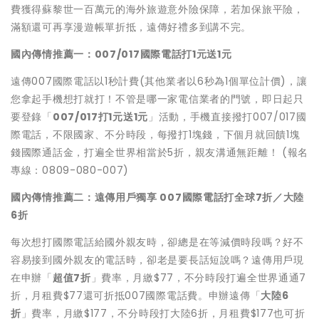
費獲得蘇黎世一百萬元的海外旅遊意外險保障，若加保旅平險，
滿額還可再享漫遊帳單折抵，遠傳好禮多到講不完。
國內
傳情推薦一：007/017國際電話打1元送1元
遠傳007國際電話以1秒計費(其他業者以6秒為1個單位計價)，讓
您拿起手機想打就打！不管是哪一家電信業者的門號，即日起只
要登錄「
007/017打1元送1元
」活動，手機直接撥打007/017國
際電話，不限國家、不分時段，每撥打1塊錢，下個月就回饋1塊
錢國際通話金，打遍全世界相當於5折，親友溝通無距離！ (報名
專線：0809-080-007)
國內傳情推薦二：遠傳用戶獨享 007國際電話打全球7折／大陸
6折
每次想打國際電話給國外親友時，卻總是在等減價時段嗎？好不
容易接到國外親友的電話時，卻老是要長話短說嗎？遠傳用戶現
在申辦「
超值7折
」費率，月繳$77，不分時段打遍全世界通通7
折，月租費$77還可折抵007國際電話費。申辦遠傳「
大陸6
折
」費率，月繳$177，不分時段打大陸6折，月租費$177也可折