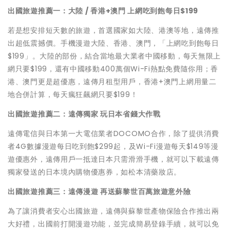
出國
旅遊推薦一：大陸 / 香港+澳門 上網吃到飽每日$199
若是想安排短天數的旅遊，首選國家如大陸、港澳等地，遠傳推
出超低震撼價。手機漫遊大陸、香港、澳門，「上網吃到飽每日
$199」。大陸的部份，結合當地最大業者中國移動，每天無限上
網只要$199，還有中國移動400萬個Wi-Fi熱點免費隨你用；香
港、澳門更是超優惠，遠傳月租型用戶，香港+澳門上網用量二
地合併計算，每天瘋狂飆網只要$199！
出國旅遊推薦二：遠傳獨家 玩日本省錢大作戰
遠傳電信與日本第一大電信業者DOCOMO合作，除了提供消費
者4G數據漫遊每日吃到飽$299起，及Wi-Fi漫遊每天$149等漫
遊優惠外，遠傳用戶一抵達日本只需滑滑手機，就可以下載遠傳
獨家發送的日本境內購物優惠券，如松本清藥妝店。
出國旅遊推薦三：遠傳漫遊 再送蘇黎世百萬旅遊意外險
為了讓消費者安心出國旅遊，遠傳與蘇黎世產物保險合作推出兩
大好禮，出國前打開漫遊功能，並完成簡易登錄手續，就可以免