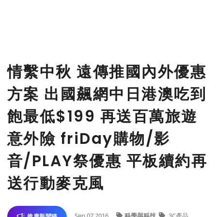
情繫中秋 遠傳推國內外優惠
方案 出國飆網中日港澳吃到
飽最低$199 再送百萬旅遊
意外險 friDay購物/影
音/PLAY祭優惠 平板續約再
送行動麥克風
Sep 07,2016
科學與科技
3C產品
推廣新聞稿