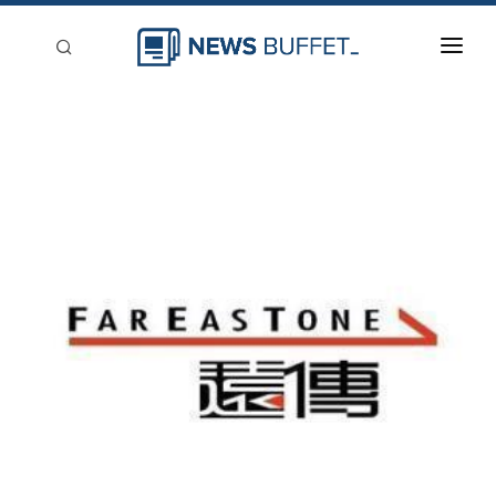
回到首頁
新聞稿分類
登入
刊登