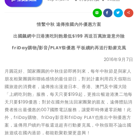
情繫中秋 遠傳推國內外優惠方案
出國飆網中日港澳吃到飽最低$199 再送百萬旅遊意外險
friDay
購物/影音/PLAY祭優惠 平板續約再送行動麥克風
2016年9月7日
月圓花好、闔家團圓的中秋佳節即將到來，每年中秋節是與家人
朋友相聚團圓和聯絡感情的最佳節日，對於計畫利用四天假期出
國旅遊的消費者，遠傳推出漫遊日本、香港、澳門及中國大陸
「上網吃到飽」服務，每天只要$199起，更推出暢遊港澳二地每
天只要$199優惠；對於在國外無法回家團聚的親友，遠傳體貼消
費者推出最優惠的007國際電話服務，讓愛即時傳遞零距離！此
外，friDay購物、friDay影音和friDay PLAY也推出中秋優惠方
案，遠傳用戶續約平板還送超夯行動麥克風，中秋假期不論出國
旅遊或在國內過節，都能歡聚歡樂更盡興！