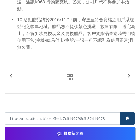
送「途訊K068 行動麥克風」乙支，公司戶恕不得參加本活
動。
10.活動贈品將於2016/11/15前，寄送至符合資格之
用戶系統
登記之帳單地址
。贈品恕不提供顏色挑選，數量有限，送完為
止，不得要求兌換現金及更換贈品。客戶於贈品寄送時需門號
使用正常(停機/轉易付卡/換號/一退一租不認列為使用正常)且
無欠費。
推廣新聞稿