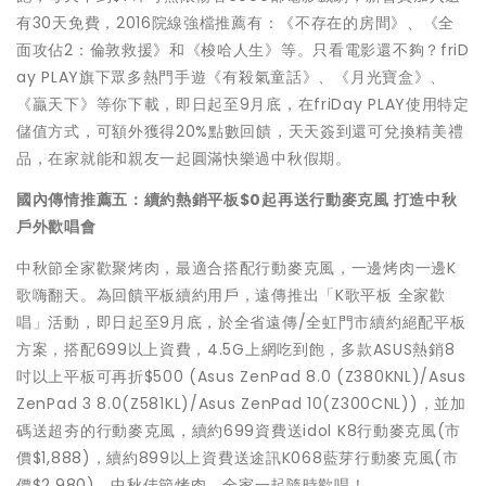
有30天免費，2016院線強檔推薦有：《不存在的房間》、《全
面攻佔2：倫敦救援》和《梭哈人生》等。只看電影還不夠？friD
ay PLAY旗下眾多熱門手遊《有殺氣童話》、《月光寶盒》、
《贏天下》等你下載，即日起至9月底，在friDay PLAY使用特定
儲值方式，可額外獲得20%點數回饋，天天簽到還可兌換精美禮
品，在家就能和親友一起圓滿快樂過中秋假期。
國內傳情推薦五：續約熱銷平板$0起再送行動麥克風 打造中秋
戶外歡唱會
中秋節全家歡聚烤肉，最適合搭配行動麥克風，一邊烤肉一邊K
歌嗨翻天。為回饋平板續約用戶，遠傳推出「K歌平板 全家歡
唱」活動，即日起至9月底，於全省遠傳/全虹門市續約絕配平板
方案，搭配699以上資費，4.5G上網吃到飽，多款ASUS熱銷8
吋以上平板可再折$500 (Asus ZenPad 8.0 (Z380KNL)/Asus
ZenPad 3 8.0(Z581KL)/Asus ZenPad 10(Z300CNL))，並加
碼送超夯的行動麥克風，續約699資費送idol K8行動麥克風(市
價$1,888)，續約899以上資費送途訊K068藍芽行動麥克風(市
價$2,980)，中秋佳節烤肉，全家一起隨時歡唱！