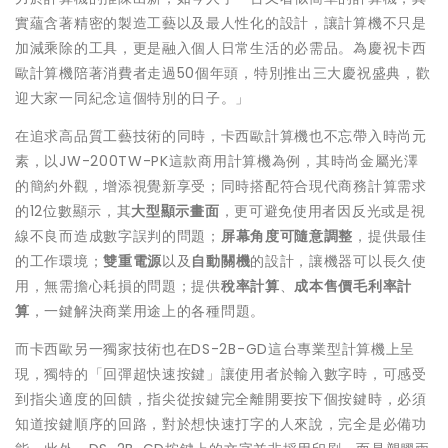
實蘊含著精密的製造工藝以及最人性化的設計，讓計算機不只是
加減乘除的工具，更是融入個人日常生活的必需品。為慶祝卡西
歐計算機陪著消費者走過50個年頭，特別推出三大慶祝盛典，歡
迎大家一同紀念這個特別的日子。」
在追求高品質工藝技術的同時，卡西歐計算機也不忘帶入時尚元
素，以JW-200TW-PK這款商用計算機為例，其時尚金屬光澤
的簡約外觀，增添視覺新享受；同時搭配符合現代商務計算需求
的12位數顯示，其
大型顯示畫面
，更可避免使用者因反光或是視
線不良而造成數字誤判的問題；
屏幕角度可隨意調整
，提供最佳
的工作環境；
雙重電源
以及
自動關機
的設計，讓機器可以長久使
用，無需擔心耗損的問題；提供
稅率計算
、
成本售價毛利率計
算
，一鍵解決商業用途上的各種問題。
而卡西歐另一獨家技術也在DS-2B-GD這台專業型計算機上呈
現，獨特的「回彈超快速按鍵」讓使用者於輸入數字時，可感受
到指尖適度的回饋，指尖從按鍵完全離開要按下個按鍵時，必須
知道按鍵順序的回路，對於想快速打字的人來說，完全是必備功