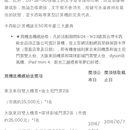
能。此外，DS-2B-GD按鍵上的文字並非採用印刷，而是塑膠兩
層成形，無論怎樣磨損，文字都不會消失，按鍵可永遠維持在最
佳的狀態，是卡西歐專業型計算機的完美代表。
卡西歐計算機誕生50周年慶三大慶典
★買機送機繽紛祭：凡於活動期間8/26－9/23購買台灣卡西
歐全品項正版公司貨計算機，並上官網活動網頁登錄保固卡序
號（需蓋店章及日期），即有機會抽到東京來回機票和迪士尼
門票雙人份、大阪來回機票和環球影城門票雙人份、dyson吹
風機、iPad mini 4、新光三越禮劵等夢幻好禮。
獎項公
獎項領取截
買機送機繽紛送獎項
布日
止日
東京來回雙人機票+迪士尼門票2張
（市價約25,000元）*1名
大阪來回雙人機票+環球影城門票2張（市價
約25,000元）*1名
2016/10/7
2016/