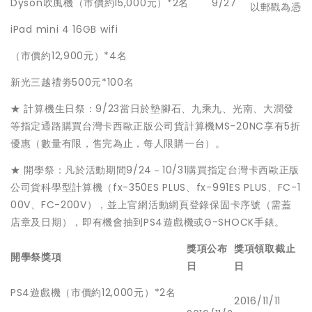
Dyson吹風機（市價約15,000元）*2名
9/27
以郵戳為憑
iPad mini 4 16GB wifi
（市價約12,900元）*4名
新光三越禮劵500元*100名
★ 計算機生日祭：9/23當日於墊腳石、九乘九、光南、大潤發
等指定通路購買台灣卡西歐正版公司貨計算機MS-20NC享有5折
優惠（數量有限，售完為止，每人限購一台）。
★ 開學祭：凡於活動期間9/24－10/31購買指定台灣卡西歐正版
公司貨科學型計算機（fx-350ES PLUS、fx-991ES PLUS、FC-1
00V、FC-200V），並上官網活動網頁登錄保固卡序號（需蓋
店章及日期），即有機會抽到PS4遊戲機或G-SHOCK手錶。
獎項公布
獎項領取截止
開學祭獎項
日
日
PS4遊戲機（市價約12,000元）*2名
2016/11/11