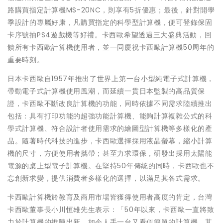
路購買指定計算機MS-20NC，則享有5折優惠；最後，針對開學
季設計的專屬好康，凡購買指定的科學型計算機，便可登錄保固
卡序號抽PS4遊戲機等好禮。卡西歐希望透過三大盛典活動，回
饋所有卡西歐計算機使用者，並一同慶祝卡西歐計算機50周年的
重要時刻。
日本卡西歐自1957年推出了世界上第一台小型純電子式計算機，
帶動電子式計算機使用風潮，而延續一貫日本監製的高品質保
證，卡西歐不斷改良計算機的功能，同時依據不同需求陸續推出
包括：具有打印功能的超強功能計算機、能夠計算複雜公式的科
學式計算機、符合設計者使用需求的繪圖型計算機等多樣化的產
品。隨著時代科技的進步，卡西歐選擇採用液晶螢幕，縮小計算
機的尺寸，方便使用者攜帶；甚至力求環保，研發出採用太陽能
電源的桌上型電子計算機。在堅持50年傳統的同時，卡西歐也不
忘創新求變，提供消費者多樣化的選擇，以滿足其各式需求。
卡西歐計算機於教育及商用市場皆獲得使用者高度的肯定，台灣
卡西歐董事長小川恒雄先生表示：「50年以來，卡西歐一直將致
力於計算機的推陳出新，如今人手一台又看似簡單的計算機，其