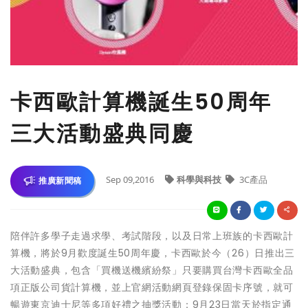
卡西歐計算機誕生50周年
三大活動盛典同慶
Sep 09,2016
科學與科技
3C產品
推廣新聞稿
陪伴許多學子走過求學、考試階段，以及日常上班族的卡西歐計
算機，將於9月歡度誕生50周年慶，卡西歐於今（26）日推出三
大活動盛典，包含「買機送機繽紛祭」只要購買台灣卡西歐全品
項正版公司貨計算機，並上官網活動網頁登錄保固卡序號，就可
暢遊東京迪士尼等多項好禮之抽獎活動；9月23日當天於指定通