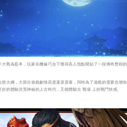
年大戰為藍本，玩家在機緣巧合下獲得高人指點開始了一段傳奇歷程
。
仇恨大綱，大部分遊戲劇情高度還原原著，同時為了遊戲的需要也增
好的體驗洪荒神秘的上古時代，又能體驗古 戰場 上的戰鬥快感。