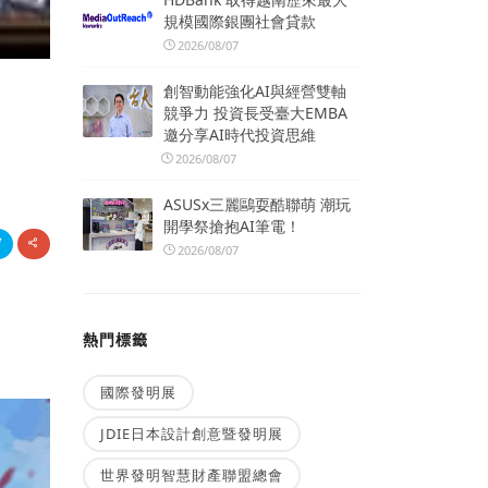
規模國際銀團社會貸款
2026/08/07
創智動能強化AI與經營雙軸
競爭力 投資長受臺大EMBA
邀分享AI時代投資思維
2026/08/07
ASUSx三麗鷗耍酷聯萌 潮玩
開學祭搶抱AI筆電！
2026/08/07
熱門標籤
國際發明展
JDIE日本設計創意暨發明展
世界發明智慧財產聯盟總會