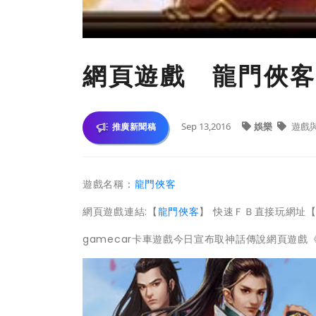
網頁遊戲 龍門俠客
Sep 13,2016
娛樂
遊戲
推廣新聞稿
遊戲名稱：
龍門俠客
網頁遊戲連結:【
龍門俠客
】 快速ＦＢ直接玩網址
gamecar卡車遊戲今日宣布取神話傳說網頁遊