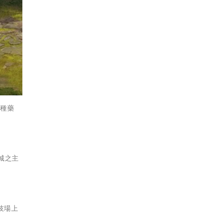
種種藥
城之主
技場上