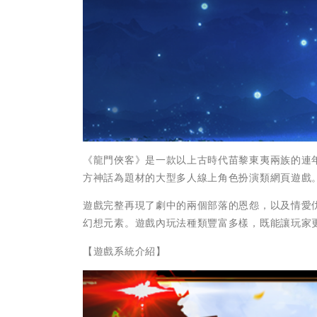
《龍門俠客》是一款以上古時代苗黎東夷兩族的連
方神話為題材的大型多人線上角色扮演類網頁遊戲
遊戲完整再現了劇中的兩個部落的恩怨，以及情愛
幻想元素。遊戲內玩法種類豐富多樣，既能讓玩家更
【遊戲系統介紹】