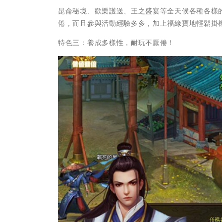
昆侖秘境、歡樂護送、王之盛宴等全天候各種各樣
倦，而且參與活動經驗多多，加上福緣寶地輕鬆掛
特色三：養成多樣性，耐玩不厭倦！