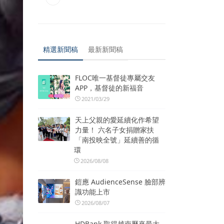
精選新聞稿
最新新聞稿
FLOC唯一基督徒專屬交友
APP，基督徒的新福音
2021/03/29
天上父親的愛延續化作希望
力量！ 六名子女捐贈家扶
「南投映全號」延續善的循
環
2026/08/08
鎧應 AudienceSense 臉部辨
識功能上市
2026/08/07
HDBank 取得越南歷來最大