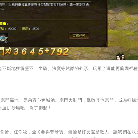
能不斷地獲得靈羽、坐騎、法寶等炫酷的外形。玩累了還能再藥園裡
護宗門福地，兄弟齊心奪城池。宗門大亂鬥，擊敗其他宗門，成為軒轅
起血拼沙場吧，為了聯盟！
OSS任你搶、任你殺，全民參與奪珍寶。無論是好友還是敵人，讓我們在競