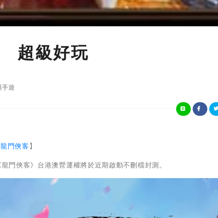
 超級好玩
與手遊
【
龍門俠客
】
戲《龍門俠客》台港澳營運權將於近期啟動不刪檔封測。