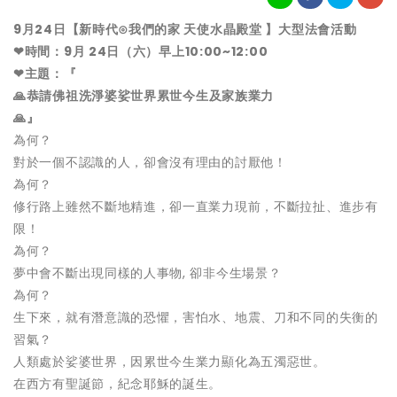
9月24日【新時代⊙我們的家 天使水晶殿堂 】大型法會活動
❤
時間：9月 24日（六）早上10:00~12:00
❤
主題：『
🙏
恭請佛祖洗淨婆娑世界累世今生及家族業力
🙏
』
為何？
對於一個不認識的人，卻會沒有理由的討厭他！
為何？
修行路上雖然不斷地精進，卻一直業力現前，不斷拉扯、進步有
限！
為何？
夢中會不斷出現同樣的人事物, 卻非今生場景？
為何？
生下來，就有潛意識的恐懼，害怕水、地震、刀和不同的失衡的
習氣？
人類處於娑婆世界，因累世今生業力顯化為五濁惡世。
在西方有聖誕節，紀念耶穌的誕生。