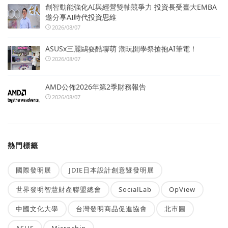
創智動能強化AI與經營雙軸競爭力 投資長受臺大EMBA
邀分享AI時代投資思維
2026/08/07
ASUSx三麗鷗耍酷聯萌 潮玩開學祭搶抱AI筆電！
2026/08/07
AMD公佈2026年第2季財務報告
2026/08/07
熱門標籤
國際發明展
JDIE日本設計創意暨發明展
世界發明智慧財產聯盟總會
SocialLab
OpView
中國文化大學
台灣發明商品促進協會
北市圖