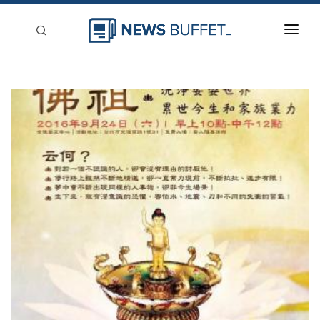
回到首頁
新聞稿分類
登入
刊登