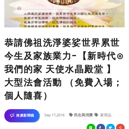
恭請佛祖洗淨婆娑世界累世
今生及家族業力-【新時代⊙
我們的家 天使水晶殿堂 】
大型法會活動 （免費入場；
個人隨喜）
Sep 17,2016
民生與消費
家用品
推廣新聞稿