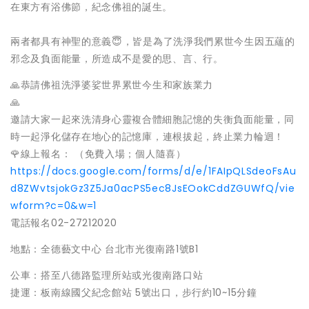
在東方有浴佛節，紀念佛祖的誕生。
兩者都具有神聖的意義
😇
，皆是為了洗淨我們累世今生因五蘊的
邪念及負面能量，所造成不是愛的思、言、行。
🙏
恭請佛祖洗淨婆娑世界累世今生和家族業力
🙏
邀請大家一起來洗清身心靈複合體細胞記憶的失衡負面能量，同
時一起淨化儲存在地心的記
憶庫，連根拔起，終止業力輪迴！
🌹
線上報名： （免費入場；個人隨喜）
https://docs.google.com/forms/d/e/
1FAIpQLSdeoFsAu
d8ZWvtsjokGz3Z5Ja0acPS5ec8
JsEOokCddZGUWfQ/vie
wform?c=0&w=1
電話報名02-27212020
地點：全德藝文中心 台北市光復南路1號B1
公車：搭至八德路監理所站或光復南路口站
捷運：板南線國父紀念館站 5號出口，步行約10~15分鐘