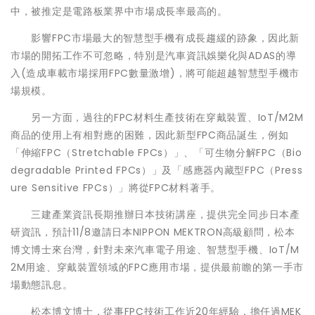
中，被推定是電路板業界中市場成長率最高的。
影響FPC市場最大的智慧型手機有成長趨緩的跡象，因此新
市場的開拓工作不可忽略，特別是汽車資訊娛樂化與ADAS的導
入(造成車載市場採用FPC數量激增)，將可能超越智慧型手機市
場規模。
另一方面，過往的FPC材料生產技術在穿戴裝置、IoT/M2M
商品的使用上有相對應的困難，因此新型FPC商品誕生，例如
「伸縮FPC（Stretchable FPCs）」、「可生物分解FPC（Bio
degradable Printed FPCs）」及「感應器內藏型FPC（Press
ure Sensitive FPCs）」將從FPC材料著手。
三建產業資訊長期推辦日本技術講座，提供完全同步日本產
研資訊，預計11/8邀請日本NIPPON MEKTRON高級顧問，松本
博文博士來台灣，針對未來汽車電子用途、智慧型手機、IoT/M
2M用途、穿戴裝置領域的FPC應用市場，提供最前瞻的第一手市
場動態訊息。
松本博文博士，從事FPC技術工作近20年經驗，擔任過MEK