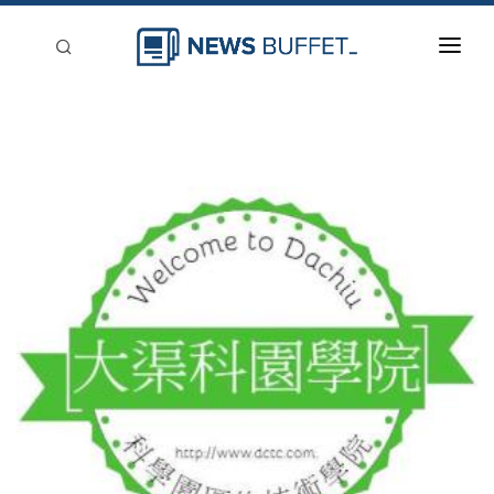
回到首頁
新聞稿分類
登入
刊登