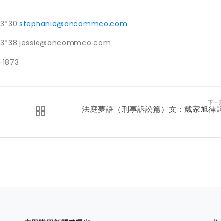
33*30
st
ephanie@ancommco.com
33*38
jessie@ancommco.com
-1873
下一
法庭夢語（刑事訴訟篇）文：戴家旭律