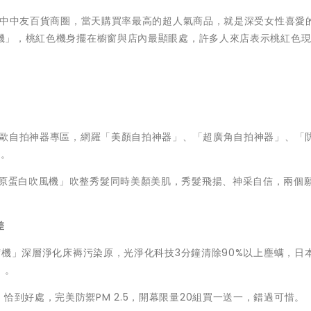
進駐台中中友百貨商圈，當天購買率最高的超人氣商品，就是深受女性喜愛
吹風機」，桃紅色機身擺在櫥窗與店內最顯眼處，許多人來店表示桃紅色
O卡西歐自拍神器專區，網羅「美顏自拍神器」、「超廣角自拍神器」、「
好。
膠原蛋白吹風機」吹整秀髮同時美顏美肌，秀髮飛揚、神采自信，兩個
差
除塵螨機」深層淨化床褥污染原，光淨化科技3分鐘清除90%以上塵螨，日
」。
恰到好處，完美防禦PM 2.5，開幕限量20組買一送一，錯過可惜。