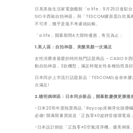
日系美妝生活家電旗艦館「a life」9月25日
SIO卡西歐自拍神器」與「TESCOM膠原蛋白
不可求，幾乎是毫不考慮就結帳。
「a life」開幕期間4大限時優惠，售完為止：
1.
美人區：自拍神器、美髮美顏一次滿足
女性消費者最愛的時尚熱門話題商品 - CASI
動自拍神器」3款機型，滿足時髦女性各種拍照喜
日本同步上市流行話題新品「TESCOM白金奈米
次滿足!
2.
聰明媽咪區：日本同步新品，開幕歡慶價更勝滙
-日本2016年度熱賣商品「Raycop床褥淨化
必備! 開幕限量買就送「正負零±0超靜音循環電扇
-日本設計師款「正負零±0空氣清淨機」優美俐落、