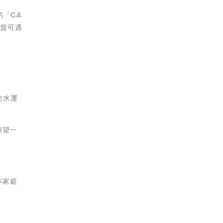
的「CA
現貨可遇
防水運
願望一
本家庭