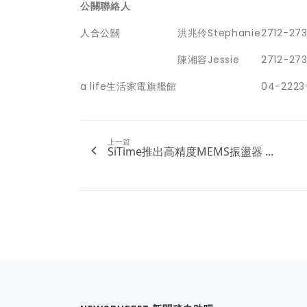
公關聯絡人
人合公關
洪兆伶Stephanie
2712-27
陳湘容Jessie
2712-27
a life生活家電旗艦館
04-2223
上一篇
SiTime推出高精度MEMS振盪器 ...