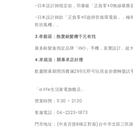
-日本設計師指定款，羽量級「正負零±0無線吸塵器
-日本設計師款「正負零±0超靜音循環電扇」，極簡
乾吹風機」。
3.
孝親區：熱賣銀髮機千元有找
最多銀髮族指定品牌「iNO」手機，直覺設計、超
4.
來就送：開幕來店好禮
歡慶開幕期間消費滿299元即可玩現金折價轉盤試手
「a life生活家電旗艦店」
營業時間：11:30 – 21:30
客服電話：04-2223-1873
門市地址：(中友百貨B棟正對面)台中市北區三民路3