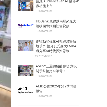
鎧應 AudienceSense 臉部辨
識功能上市
2026/08/07
HDBank 取得越南歷來最大
規模國際銀團社會貸款
2026/08/07
創智動能強化AI與經營雙軸
競爭力 投資長受臺大EMBA
邀分享AI時代投資思維
2026/08/07
ASUSx三麗鷗耍酷聯萌 潮玩
開學祭搶抱AI筆電！
2026/08/07
AMD公佈2026年第2季財務
報告
2026/08/07