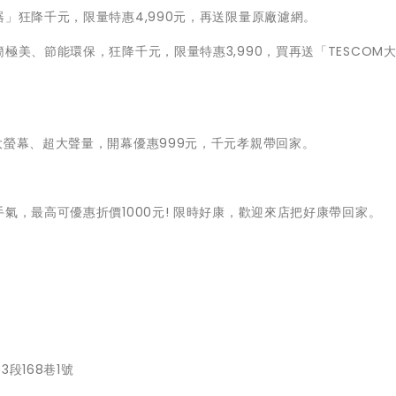
」狂降千元，限量特惠4,990元，再送限量原廠濾網。
極美、節能環保，狂降千元，限量特惠3,990，買再送「TESCOM
大螢幕、超大聲量，開幕優惠999元，千元孝親帶回家。
氣，最高可優惠折價1000元! 限時好康，歡迎來店把好康帶回家。
段168巷1號