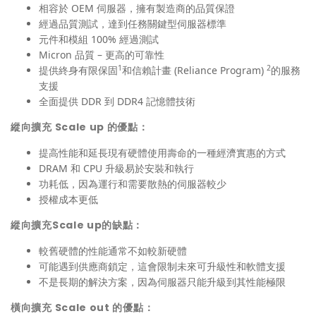
相容於 OEM 伺服器，擁有製造商的品質保證
經過品質測試，達到任務關鍵型伺服器標準
元件和模組 100% 經過測試
Micron 品質 – 更高的可靠性
1
2
提供終身有限保固
和信賴計畫 (Reliance Program)
的服務
支援
全面提供 DDR 到 DDR4 記憶體技術
縱向擴充 Scale up 的優點：
提高性能和延長現有硬體使用壽命的一種經濟實惠的方式
DRAM 和 CPU 升級易於安裝和執行
功耗低，因為運行和需要散熱的伺服器較少
授權成本更低
縱向擴充Scale up的缺點：
較舊硬體的性能通常不如較新硬體
可能遇到供應商鎖定，這會限制未來可升級性和軟體支援
不是長期的解決方案，因為伺服器只能升級到其性能極限
橫向擴充 Scale out 的優點：