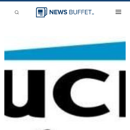
回到首頁
新聞稿分類
登入
刊登