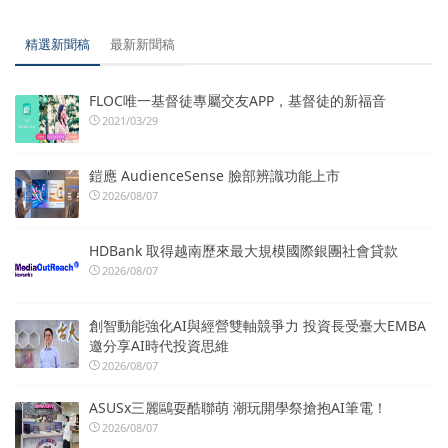
精選新聞稿
最新新聞稿
FLOC唯一基督徒專屬交友APP，基督徒的新福音
2021/03/29
鎧應 AudienceSense 臉部辨識功能上市
2026/08/07
HDBank 取得越南歷來最大規模國際銀團社會貸款
2026/08/07
創智動能強化AI與經營雙軸競爭力 投資長受臺大EMBA
邀分享AI時代投資思維
2026/08/07
ASUSx三麗鷗耍酷聯萌 潮玩開學祭搶抱AI筆電！
2026/08/07