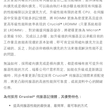
至於要如何確切判別現有伺服器是否已達性能極限，選擇採取縱
向擴充或是橫向擴充，可以藉由執行4個步驟去檢測現有伺服器
的性能極限以決定擴充方式。升級性能有限的老舊 CPU、在伺服
器中安裝盡可能多的記憶體、將 RDIMM 更換為密度更高且提供
更高等級性能和效率表現的 Crucial® LRDIMM（只要系統相容
於 LRDIMM）、對於備援伺服器儲存，將硬碟更換為 Micron®
企業級 SSD。完成以上步驟，如升級後的伺服器足以承載目前的
工作量且效能表現優於原本架構，即可肯定採用縱向擴充方法是
正確的。反之，則必須仰賴橫向擴充的方法來徹底解決性能不足
的問題。
無論如何，採用縱向擴充或是橫向擴充，都是積極有效可提升伺
服器性能的方式，端看公司IT需求而定。如能在升級或是新購設
備時，同步考量更新/指定採用 Crucial® 伺服器記憶體來搭配使
用，將更凸顯伺服器的高效性能與可靠度，成就資料中心的關鍵
任務。
為何採用 Crucial® 伺服器記憶體，其優勢特色：
提高伺服器性能的最快速、最簡單、最可靠的方式