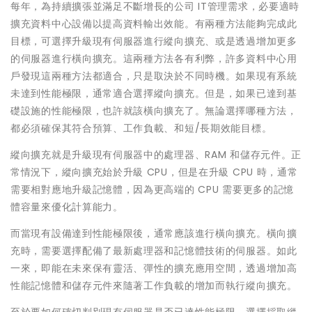
每年，為持續擴張並滿足不斷增長的公司 IT管理需求，必要適時
擴充資料中心設備以提高資料輸出效能。有兩種方法能夠完成此
目標，可選擇升級現有伺服器進行縱向擴充、或是透過增加更多
的伺服器進行橫向擴充。這兩種方法各有利弊，許多資料中心用
戶發現這兩種方法都適合，只是取決於不同時機。如果現有系統
未達到性能極限，通常適合選擇縱向擴充。但是，如果已達到基
礎設施的性能極限，也許就該橫向擴充了。無論選擇哪種方法，
都必須確保其符合預算、工作負載、和短/長期效能目標。
縱向擴充就是升級現有伺服器中的處理器、RAM 和儲存元件。正
常情況下，縱向擴充始於升級 CPU，但是在升級 CPU 時，通常
需要相對應地升級記憶體，因為更高端的 CPU 需要更多的記憶
體容量來優化計算能力。
而當現有設備達到性能極限後，通常應該進行橫向擴充。橫向擴
充時，需要選擇配備了最新處理器和記憶體技術的伺服器。如此
一來，即能在未來保有靈活、彈性的擴充應用空間，透過增加高
性能記憶體和儲存元件來隨著工作負載的增加而執行縱向擴充。