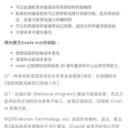
可以超越較舊伺服器的現有限制與性能極限
較新的伺服器技術可以更輕鬆地運行容錯功能，監控系統狀
況，並最大限度地減少停機時間
可以利用最新和最優秀的記憶體、儲存元件和處理器技術
方便未來可縱向擴充
橫向擴充Scale out的缺點：
硬體添購和授權成本更高
電源和冷卻成本更高
Lexar 記憶體技術與創新 20 週年慶資料中心佔用空間更大
1
註
：終身有限保固適用於全世界各個國家/地區，但德國除外
(保固期限為購買日期後十年)。
2
註
：信賴計劃 (Reliance Program) 權益可能會改變，而且只
提供給特定地區的合格客戶加入。如需詳細資訊，請聯絡 Cruci
al 業務代表。
©2016 Micron Technology, Inc. 保留所有權利。資訊、產品
和/或規格若有變動恕不另行通知。Crucial 或美光科技公司對