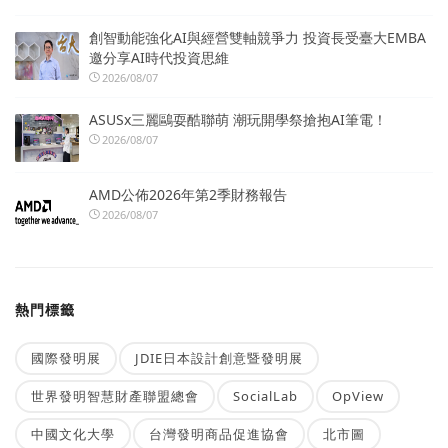
創智動能強化AI與經營雙軸競爭力 投資長受臺大EMBA
邀分享AI時代投資思維
2026/08/07
ASUSx三麗鷗耍酷聯萌 潮玩開學祭搶抱AI筆電！
2026/08/07
AMD公佈2026年第2季財務報告
2026/08/07
熱門標籤
國際發明展
JDIE日本設計創意暨發明展
世界發明智慧財產聯盟總會
SocialLab
OpView
中國文化大學
台灣發明商品促進協會
北市圖