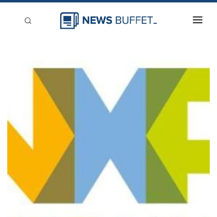
回到首頁
新聞稿分類
登入
刊登