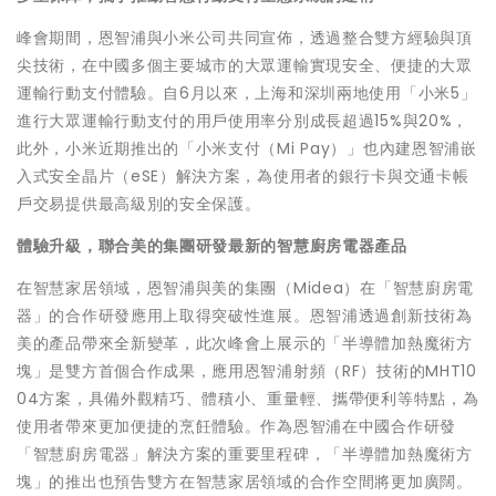
峰會期間，恩智浦與小米公司共同宣佈，透過整合雙方經驗與頂
尖技術，在中國多個主要城市的大眾運輸實現安全、便捷的大眾
運輸行動支付體驗。自6月以來，上海和深圳兩地使用「小米5」
進行大眾運輸行動支付的用戶使用率分別成長超過15%與20%，
此外，小米近期推出的「小米支付（Mi Pay）」也內建恩智浦嵌
入式安全晶片（eSE）解決方案，為使用者的銀行卡與交通卡帳
戶交易提供最高級別的安全保護。
體驗升級，聯合美的集團研發最新的智慧廚房電器產品
在智慧家居領域，恩智浦與美的集團（Midea）在「智慧廚房電
器」的合作研發應用上取得突破性進展。恩智浦透過創新技術為
美的產品帶來全新變革，此次峰會上展示的「半導體加熱魔術方
塊」是雙方首個合作成果，應用恩智浦射頻（RF）技術的MHT10
04方案，具備外觀精巧、體積小、重量輕、攜帶便利等特點，為
使用者帶來更加便捷的烹飪體驗。作為恩智浦在中國合作研發
「智慧廚房電器」解決方案的重要里程碑，「半導體加熱魔術方
塊」的推出也預告雙方在智慧家居領域的合作空間將更加廣闊。