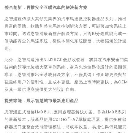
整合創新，再推安全互聯汽車的解決新方案
恩智浦宣佈擴大其領先業界的汽車馬達微控制器產品系列，推出
豐富的硬體、軟體和整合馬達控制解決方案，可顯著加快系統上
市時間。透過恩智浦最新整合解決方案，只需10分鐘就能完成一
個功能齊全的馬達系統，從根本簡化系統開發，大幅縮短設計週
期。
此外，恩智浦還推出NJJ29C0低頻收發器，將其在汽車安全門禁
技術的領導地位擴大至車側系統，身為先進鑰匙側設計的長期領
導者，恩智浦推出全系統解決方案，不僅具備工作距離更長與加
強最終用戶的便利性，且成本更低、產品上市時間更快，為OEM
及其一級供應商提供更大的設計自由。
提效節能，展示智慧城市最新應用產品
恩智浦正式發佈i.MX6ULL應用處理器解決方案。作為i.MX6系列
®
的最新版本，該產品使用Cortex
-A7單核處理器，提供多種儲
存器接口並整合效能管理模組，將成本效益、易用性與低耗能完