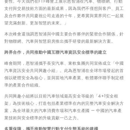
要性。今天我們在FTF峰會上展示恩智浦在汽車、物聯網、行動
支付與交易技術方面的最新成果，因為我們不僅想與客戶、員工
及合作夥伴共同慶祝公司走過的十年，更希冀與業界同仁一起展
望充滿創新、更加智慧的未來。」
本次峰會還強調恩智浦與中國主要合作夥伴的緊密合作關係，針
對物聯網、汽車與智慧廚房推出攜手研發的最新解決方案。
跨界合作，共同推動中國互聯汽車資訊安全標準的建立
峰會期間，恩智浦攜手長安汽車、東軟集團共同宣佈成立「中國
汽車資訊安全共同興趣小組」。此為恩智浦在全球市場發起的首
個以硬體安全為核心，並與當地汽車產業、軟體夥伴聯手制定標
準的產業合作組織。
共同興趣小組將以目前汽車領域最高安全等級的「4+1安全框
架」為技術核心，打造包括產業標準在內的完整汽車安全解決方
案，為全球最大的汽車消費市場和汽車生產國 — 中國的汽車產
業技術與安全標準的升級貢獻一己之力。
多重保障，攜手推動智慧行動支付生態系統的建構