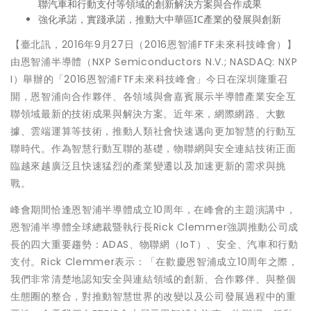
聯汽車和行動支付等領域的創新解決方案與合作成果
強化承諾，實踐承諾，推動大中華區IC產業的發展與創新
【臺北訊，2016年9月27日（2016恩智浦FTF未來科技峰會）】
由恩智浦半導體（NXP Semiconductors N.V.; NASDAQ: NXP
I）舉辦的「2016恩智浦FTF未來科技峰會」今日在深圳隆重召
開，恩智浦向合作夥伴、各領域與會嘉賓展示半導體產業安全互
聯領域最新的技術成果與解決方案。近年來，網際網路、大數
據、雲端運算等技術，推動人類社會快速邁向更加智慧的行動互
聯時代。作為智慧行動互聯的基礎，物聯網與安全連結技術正面
臨越來越廣泛且快速猛烈的產業變遷以及加速更新的需求與挑
戰。
峰會期間恰逢恩智浦半導體成立10周年，在峰會的主題演講中，
恩智浦半導體全球總裁暨執行長Rick Clemmer強調推動公司成
長的四大重要趨勢：ADAS、物聯網（IoT）、安全、汽車和行動
支付。Rick Clemmer表示：「在歡慶恩智浦成立10周年之際，
我們非常清楚地認知安全與連結領域的創新、合作夥伴、與整個
生態圈的整合，對推動智慧世界的改變以及公司發展過程中的重