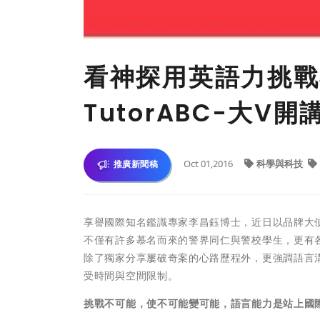
看神探用英語力挑戰
TutorABC-大V
Oct 01,2016
科學與科技
推廣新聞稿
享譽國際知名鑑識專家李昌鈺博士，近日以品牌大使的
不僅有許多慕名而來的警界同仁與警校學生，更有
除了獨家分享屢破奇案的心路歷程外，更強調語言溝
受時間與空間限制。
挑戰不可能，使不可能變可能，語言能力是站上國