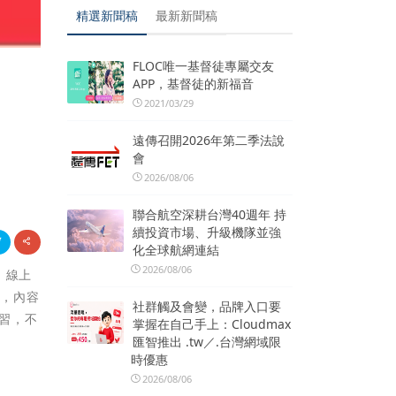
精選新聞稿
最新新聞稿
FLOC唯一基督徒專屬交友
APP，基督徒的新福音
2021/03/29
遠傳召開2026年第二季法說
會
2026/08/06
聯合航空深耕台灣40週年 持
續投資市場、升級機隊並強
化全球航網連結
2026/08/06
，線上
會，內容
社群觸及會變，品牌入口要
學習，不
掌握在自己手上：Cloudmax
匯智推出 .tw／.台灣網域限
時優惠
2026/08/06