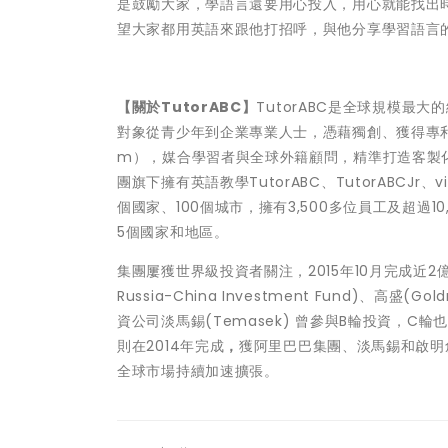
是鼓勵大家，學語言還要用心投入，用心就能找出
望大家都用英語來跟他打招呼，與他分享學習語言
【關於TutorABC】
TutorABC是全球規模最大
對象從青少年到企業專業人士，憑藉獨創、獲得專利的「動態課
m），媒合學習者與全球外籍顧問，精準打造客製化課
團旗下擁有英語教學TutorABC、TutorABCJr、
個國家、100個城市，擁有3,500多位員工及超過1
5個國家和地區。
集團屢獲世界級投資者關注，2015年10月完成近2億
Russia-China Investment Fund)、高盛(Goldm
資公司
淡馬錫(Temasek) 曾參與B輪投資，C
則在2014年完成
，
獲阿里巴巴集團、淡馬錫和啟明創
全球市場持續加速擴張。