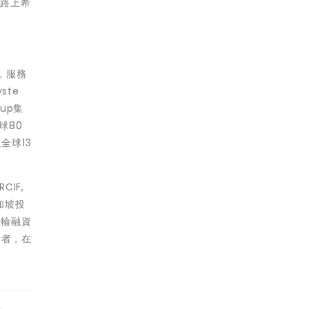
在路上希
立，服務
ste
up集
球80
全球13
IF,
加坡投
B輪融資
資者，在