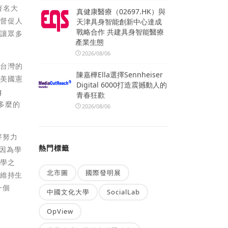
著名大
真健康醫療（02697.HK）與
以督促人
天津具身智能創新中心達成
戰略合作 共建具身智能醫療
，讓眾多
產業生態
2026/08/06
自台灣的
陳嘉樺Ella選擇Sennheiser
與美國憲
Digital 6000打造震撼動人的
g
青春狂歡
多麼的
2026/08/06
好努力
熱門標籤
，因為學
求學之
北市圖
國際發明展
作維持生
一個
中國文化大學
SocialLab
OpView