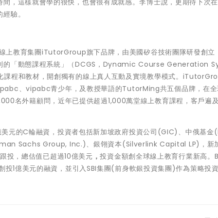
時間，這樣就會學的很快，也會很有成就感。李博士說，更期待下次
的經驗。
的線上教育集團iTutorGroup旗下品牌，由美國矽谷技術團隊研發創
程系統」（DCGS，Dynamic Course Generation Sy
程和教材，開創獨有的線上真人互動及實境教學模式。iTutorGro
vipabc、vipabc青少年，及教授華語的TutorMing共五個品牌，在全
0,000名外籍顧問，近年已提供超過1,000萬堂線上教育課程，客戶遍及
美元的C輪融資，投資者包括新加坡政府投資公司(GIC)、中俄基金(RC
an Sachs Group, Inc.)、銀翎資本(Silverlink Capital LP)，
新
輪也跟投，總估值已超過10億美元
，
投資金額創全球線上教育行業新高。
投1億美元的融資，並引入SBI集團(前身軟銀投資集團)作為策略投