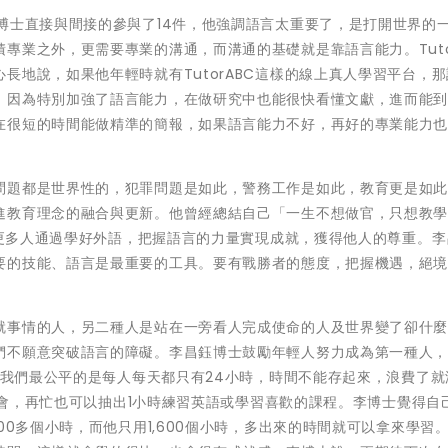
博士直接與間接的參與了14件，他強調語言太重要了，是打開世界的
專業之外，更需要專業的溝通，而溝通的基礎就是靠語言能力。Tuto
長地說，如果他年輕時就有TutorABC這樣的線上真人學習平台，
，因為特別加強了語言能力，在做研究中也能很快看懂文獻，進而能
在很短的時間能做精準的簡報，如果語言能力不好，再好的專業能力
問題都是世界性的，犯罪問題是如此，警務工作是如此，教育更是如
進教育理念的融合與更新。他曾經總結自己「一生不想做官，只想教
鼓勵更多人通過學好外語，把握語言的力量實現成就，獲得他人的尊重。
要的技能、語言是最重要的工具。要有戰勝者的態度，把握機遇，絕
就事情的人，另二種人是站在一旁看人完成使命的人及世界變了卻什
們不願意突破語言的障礙。李昌鈺博士鼓勵年輕人努力成為第一種人
天給我們最公平的是每人每天都只有24小時，時間不能存起來，浪費了就
的機會，再忙也可以抽出1小時練習英語或學習喜歡的課程。李博士覺得自
00多個小時，而他只用1,600個小時，多出來的時間就可以拿來學習