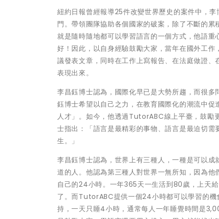
紐約日報曾經報導25件改變世界歷史的案件中，李
門。帶領團隊協助各個國家的破案，除了不斷的累積
就是隨時隨地都可以學習語言的一個方式，他語重心
好！因此，以自身經驗鼓勵大家，當年在國外工作
議發表文章，同時在工作上寫報告、在法庭做證、
表現出來。
李昌鈺博士認為，國際化早已是大勢所趨，而很多
鈺博士希望以自己之力，在教育國際化的潮流中促
人才」。如今，他透過TutorABC線上平臺，
士指出：「語言是最精彩的事物、語言是最迫切需
生。」
李
昌鈺博士認為，世界上有三種人，一種是可以成
道的人。他認為第三種人對世界一無所知，因為他
自己的24小時。一年365天一生活到80歲，上
了。而TutorABC提供一個24小時都可以學習
持，一天只睡4小時，通常每人一年睡覺時間是3,0