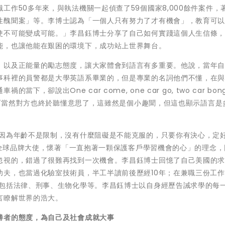
識工作50多年來，與執法機關一起偵查了59個國家8,000餘件案件，
性醜聞案」等。李博士認為「一個人只有努力了才有機會」，教育可
使不可能變成可能。」李昌鈺博士分享了自己如何實踐這個人生信條
能，也讓他能在艱困的環境下，成功站上世界舞台。
，以及正能量的勵志態度，讓大家體會到語言有多重要。他說，當年
事科裡的員警都是大學英語系畢業的，但是專業的名詞他們不懂，在
卻說出One car come, one car go, two car bon
），而當然對方也終於聽懂意思了，這雖然是個小趣聞，但這也顯示語言是
，因為年齡不是限制，沒有什麼阻礙是不能克服的，只要你有決心，定
BC全球品牌大使，懷著「一直抱著一顆保護客戶學習機會的心」的理念
忽視的，錯過了很難再找到一次機會。李昌鈺博士回憶了自己美國的
功夫，也當過化驗室技術員，半工半讀前後歷經10年；在兼職三份工
程包括法律、刑事、生物化學等。李昌鈺博士以自身經歷告誡求學的每
言瞭解世界的浩大。
勝者的態度，為自己及社會成就大事