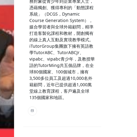
務對象從青少年到企業專業人士，
憑藉獨創、獲得專利的「動態課程
系統」（DCGS，Dynamic
Course Generation System），
媒合學習者與全球外籍顧問，精準
打造客製化課程和教材，開創獨有
的線上真人互動及實境教學模式。
iTutorGroup集團旗下擁有英語教
學TutorABC、TutorABCJr、
vipabc、vipabc青少年，及教授華
語的TutorMing共五個品牌，在全
球80個國家、100個城市，擁有
3,500多位員工及超過10,000名外
籍顧問，近年已提供超過1,000萬
堂線上教育課程，客戶遍及全球
135個國家和地區。