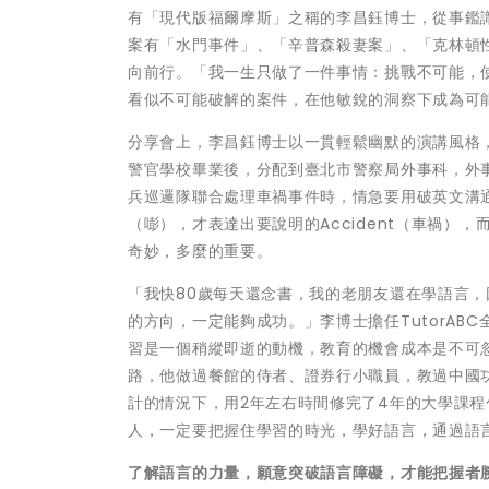
有「現代版福爾摩斯」之稱的李昌鈺博士，從事
鑑
案有「水門事件」、「辛普森殺妻案」、「克林頓
向前行。「我一生只做了一件事情：挑戰不可能，
看似不可能破解的案件，在他敏銳的洞察下成為可
分享會上，李昌鈺博士以一貫輕鬆幽默的演講風格
警官學校畢業後，分配到臺北市警察局外事科，外
兵巡邏隊聯合處理車禍事件時，情急要用破英文溝通車禍的當下，
（嘭），才表達出要說明的Accident（車禍
奇妙，多麼的重要。
「我快80歲每天還念書，我的老朋友還在學語言
的方向，一定能夠成功。」李博士擔任TutorA
習是一個稍縱即逝的動機，教育的機會成本是不可
路，他做過餐館的侍者、證券行小職員，教過中國
計的情況下，用2年左右時間修完了4年的大學課
人，一定要把握住學習的時光，學好語言，通過語
了解語言的力量，願意突破語言障礙，才能把握者