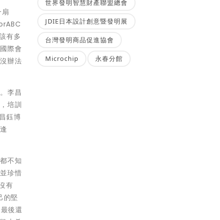
世界發明智慧財產聯盟總會
一扇
JDIE日本設計創意暨發明展
rABC
那該有多
台灣發明商品促進協會
到國際會
Microchip
永春分館
也沒辦法
此。李昌
學，培訓
李昌鈺博
境逢
麼都不知
，並珍惜
沒有
己的堅
。最後還