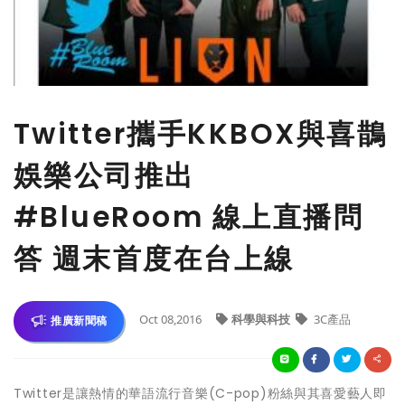
Twitter攜手KKBOX與喜鵲
娛樂公司推出
#BlueRoom 線上直播問
答 週末首度在台上線
Oct 08,2016
科學與科技
3C產品
推廣新聞稿
Twitter是讓熱情的華語流行音樂(C-pop)粉絲與其喜愛藝人即