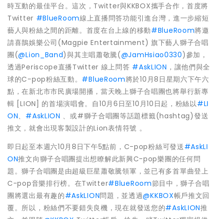
時互動的最佳平台。這次，Twitter與KKBOX攜手合作，首度將
Twitter
#BlueRoom
線上直播問答功能引進台灣，進一步縮短
藝人與粉絲之間的距離。首度在台上線的移動
#BlueRoom
將邀
請喜鵲娛樂公司(Magpie Entertainment) 旗下藝人獅子合唱
團(
@Lion_Band
)
與其主唱蕭敬騰(
@JamHsiao0330
)參加，
透過Periscope直播Twitter 線上問答
#AskLION
，讓他們與全
球的C-pop粉絲互動。
#BlueRoom
將於10月8日星期六下午六
點，在新北市市民廣場開播，當天晚上獅子合唱團也將舉行新專
輯 [LION] 的首場演唱會。自10月6日至10月10日起，粉絲以
#LI
ON
、
#AskLION
、或#獅子合唱團等話題標籤(hashtag)發送
推文，就會出現客製設計的Lion表情符號 。
即日起至本週六10月8日下午5點前，C-pop粉絲可發送
#AskLI
ON
推文向獅子合唱團提出想瞭解此新興C-pop樂團的任何問
題。獅子合唱團是由超級巨星蕭敬騰領軍，並已有多首單曲登上
C-pop音樂排行榜。在Twitter
#BlueRoom
節目中，獅子合唱
團將選出最有趣的
#AskLION
問題，並透過
@KKBOX
帳戶推文回
覆。所以，粉絲們不要錯失良機，現在就發送您的
#AskLION
推