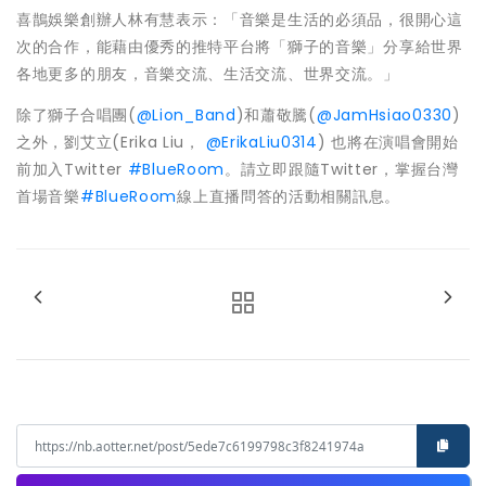
喜鵲娛樂創辦人林有慧表示：「音樂是生活的必須品，很開心這
次的合作，能藉由優秀的推特平台將「獅子的音樂」分享給世界
各地更多的朋友，音樂交流、生活交流、世界交流。」
除了獅子合唱團(
@Lion_Band
)
和蕭敬騰(
@JamHsiao0330
)
之外，劉艾立(Erika Liu，
@ErikaLiu0314
)
也將在演唱會開始
前加入Twitter
#BlueRoom
。請立即跟隨Twitter，掌握台灣
首場音樂
#BlueRoom
線上直播問答的活動相關訊息。