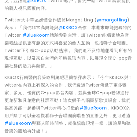
文，並跟隨
@KKBOX
Twitter帳戶，搶先一睹Twitter獨家提供
的藝人視訊回覆內容。
Twitter大中華區媒體合作總監Margot Ling (
@margotling
)
表示：「我們非常高興能與
@KKBOX
合作，本週末即能把獨特的
Twitter
#BlueRoom
體驗帶到台灣，讓Twitter能獨家地為音
樂粉絲提供更有趣的方式與喜愛的藝人互動，包括獅子合唱團。
Twitter正引領C-pop活動熱潮， 我們迫不及待地想看到所有的
現場互動，以及來自台灣的即時視訊內容，以展現全球C-pop音
樂社群的活力與熱情。」
KKBOX行銷暨內容策略副總經理簡怡萍表示：「今年KKBOX與T
witter在內容上有深入的合作，我們透過Twiter傳遞了更多獨
家、多元、優質的C-pop影音內容，並與全球C-pop粉絲進行
更創新和具創意的社群互動！這次獅子合唱團新歌演唱會，我們
很高興能一起參與Twitter精心打造的
#BlueRoom
，KKBOX的
用戶除了可以全程觀看獅子合唱團演唱會的直播之外，更可透過
#BlueRoom
與藝人即時問答，就像親臨現場一樣，讓追星和聽
音樂的體驗再升級！」