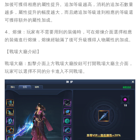
加後可獲得相應的屬性提升。追加等級越高，消耗的追加石數量
越多，屬性提升的幅度越大，而且總追加等級達到相應的等級還
可獲得額外的屬性加成。
4、熔煉：玩家有不需要用到的裝備時，可在熔煉介面選擇相應
的裝備進行熔煉，熔煉經驗滿了後可升級獲得人物屬性的加成。
【戰場大廳介紹】
戰場大廳：點擊介面上方戰場大廳按鈕可打開戰場大廳主介面，
玩家可以選擇不同的分卡進入不同戰場。