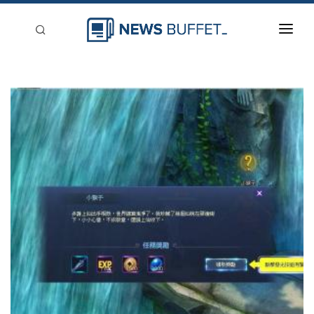
回到首頁
新聞稿分類
登入
刊登