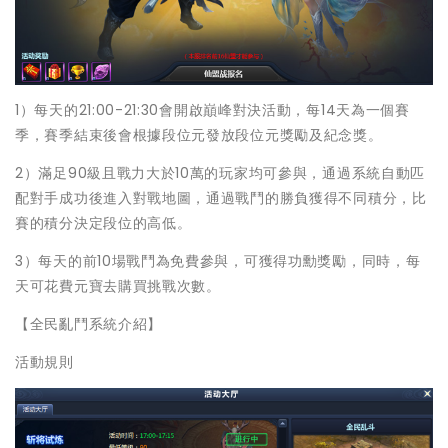
1）每天的21:00-21:30會開啟巔峰對決活動，每14天為一個賽
季，賽季結束後會根據段位元發放段位元獎勵及紀念獎。
2）滿足90級且戰力大於10萬的玩家均可參與，通過系統自動匹
配對手成功後進入對戰地圖，通過戰鬥的勝負獲得不同積分，比
賽的積分決定段位的高低。
3）每天的前10場戰鬥為免費參與，可獲得功勳獎勵，同時，每
天可花費元寶去購買挑戰次數。
【全民亂鬥系統介紹】
活動規則