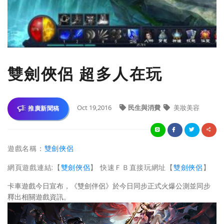
雙劍俠侶 超多人在玩
Oct 19,2016
民生與消費
美妝美容
推廣新聞稿
遊戲名稱：
雙劍俠侶
網頁遊戲連結:【
雙劍俠侶
】 快速ＦＢ直接玩網址【
雙劍俠侶
】
卡車遊戲今日宣布，《雙劍伴侶》於今日同步正式火爆公測並同步
釋出相關遊戲資訊。