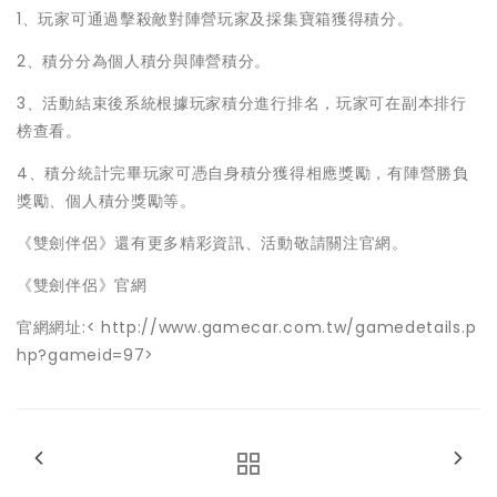
1、玩家可通過擊殺敵對陣營玩家及採集寶箱獲得積分。
2、積分分為個人積分與陣營積分。
3、活動結束後系統根據玩家積分進行排名，玩家可在副本排行
榜查看。
4、積分統計完畢玩家可憑自身積分獲得相應獎勵，有陣營勝負
獎勵、個人積分獎勵等。
《雙劍伴侶》還有更多精彩資訊、活動敬請關注官網。
《雙劍伴侶》官網
官網網址:< http://www.gamecar.com.tw/gamedetails.p
hp?gameid=97>