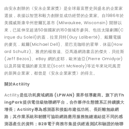
由安永創辦的《安永企業家獎》是全球最富歷史與盛名的企業家
選拔，表揚以智慧和毅力創辦並成功經營的企業家。自1986年於
美國威斯康辛州密爾瓦基市 (Milwaukee, Wisconsin) 開辦以
來，已延伸至超過50個國家的160個城市參與。包括太陽劇團(C
irque du Soleil)的蓋．拉里貝特(Guy Laliberté)、戴爾電腦
的麥克．戴爾(Michael Dell)、星巴克咖啡的霍華．休茲(How
ard Schultz)、雅虎的楊致遠、亞馬遜網路書店的傑夫．貝佐斯
(Jeff Bezos)、eBay 網的皮耶．歐米迪亞(Pierre Omidyar)
以及昇陽電腦的麥克里尼(Scott McNealy)等近年來叱吒風雲
的新興企業家，都曾是《安永企業家獎》的得主。
關於Actility
Actility
是低功耗廣域網路 (LPWAN) 業界領導廠商。旗下的Th
ingPark提供電信級物聯網平台，合作夥伴生態體系正持續擴大
增長；Actility專為感測器和接點布建低功耗、長距離無線網
路；其作業系統和韌體可協助網路應用服務無縫連結從不同的感
測器產生的資料；B2B電子商務市集提供經過測試和驗證的物聯