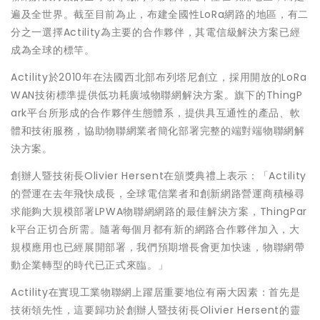
遍及全世界。截至目前為止，布建全國性LoRa網路的地區，有二
分之一選擇Actility為主要的合作夥伴，其電信級解決方案已經
成為全球的標竿。
Actility於2010年在法國西北部布列塔尼創立，採用開放的LoRa
WAN技術標準提供低功耗廣域物聯網解決方案。旗下的ThingP
ark平台所形成的合作夥伴生態體系，提供具互通性的產品、軟
體和技術服務，協助物聯網業者簡化部署完整的端對端物聯網解
決方案。
創辦人暨技術長Olivier Hersent在頒獎典禮上表示：「Actility
的營運在去年飛快成長，全球電信業者和創新網路營運商積極尋
求能夠大規模部署LPWA物聯網網路的最佳解決方案，ThingPar
k平台正切合所需。隨著每個月都有新的網路合作夥伴加入，大
規模應用也已經展開部署，我們預期增長會更加快速，物聯網帶
動企業轉型的時代已正式來臨。」
Actility在實現工業物聯網上躍居重要地位有兩大因素：首先是
技術領先性，這要歸功於創辦人暨技術長Olivier Hersent的靈