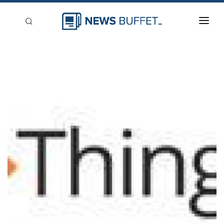
回到首頁
新聞稿分類
登入
刊登