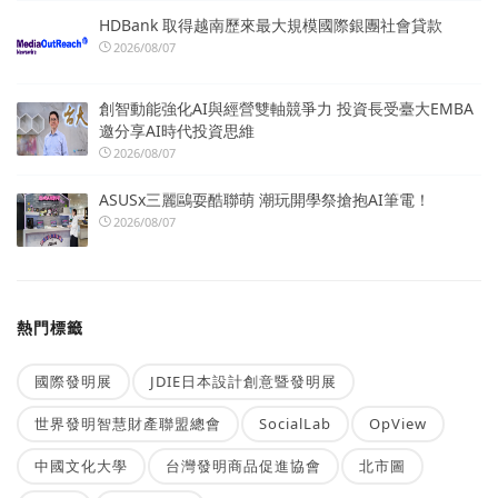
HDBank 取得越南歷來最大規模國際銀團社會貸款
2026/08/07
創智動能強化AI與經營雙軸競爭力 投資長受臺大EMBA
邀分享AI時代投資思維
2026/08/07
ASUSx三麗鷗耍酷聯萌 潮玩開學祭搶抱AI筆電！
2026/08/07
熱門標籤
國際發明展
JDIE日本設計創意暨發明展
世界發明智慧財產聯盟總會
SocialLab
OpView
中國文化大學
台灣發明商品促進協會
北市圖