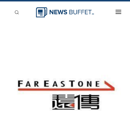
回到首頁
新聞稿分類
登入
刊登