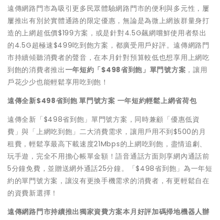
遠傳網路門市為吸引更多民眾體驗網路門市的便利與多元性，屢
屢推出有別於實體通路的限定優惠，無論是為微上網族群量身打
造的上網超低價$199方案，或是針對4.5G飆網嚐鮮使用者祭出
的4.5G超極速$499吃到飽方案，都廣受用戶好評。遠傳網路門
市持續傾聽消費者的聲音，在本月針對預算較低也想享用上網吃
到飽的消費者推出
一年短約「$498省到飽」單門號方案
，讓用
戶花少少也能輕鬆享用吃到飽！
遠傳全新$498省到飽 單門號方案 一年短約輕鬆上網省荷包
遠傳全新「$498省到飽」單門號方案，同時兼顧「優惠低資
費」與「上網吃到飽」二大消費需求，讓用戶用不到$500的月
租費，輕鬆享最高下載速度21Mbps的上網吃到飽，盡情追劇、
玩手遊，完全不用擔心帳單金額！語音通話方面則享網內通話前
5分鐘免費，並贈送網外通話25分鐘。「$498省到飽」為一年短
約的單門號方案，讓沒有更換手機需求的消費者，有更輕鬆自在
的資費新選擇！
遠傳網路門市持續推出獨家資費方案本月好評加碼掃地機器人辦