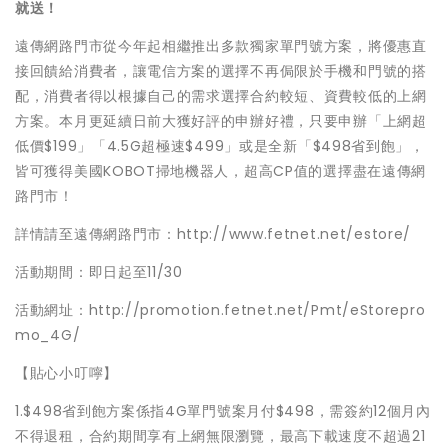
就送！
遠傳網路門市從今年起相繼推出多款獨家單門號方案，將優惠直
接回饋給消費者，讓電信方案的選擇不再侷限於手機和門號的搭
配，消費者得以根據自己的需求選擇合約較短、資費較低的上網
方案。本月更延續日前大獲好評的申辦好禮，只要申辦「上網超
低價$199」「4.5G超極速$499」或是全新「$498省到飽」，
皆可獲得美國KOBOT掃地機器人，超高CP值的選擇盡在遠傳網
路門市！
詳情請至遠傳網路門市：http://www.fetnet.net/estore/
活動期間：即日起至11/30
活動網址：http://promotion.fetnet.net/Pmt/eStorepro
mo_4G/
【貼心小叮嚀】
1.$498省到飽方案係指4G單門號案月付$498，需簽約12個月內
不得退租，合約期間享有上網無限瀏覽，最高下載速度不超過21