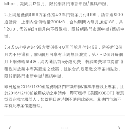
Mbps，期間共12個月。限於網路門市新申辦/攜碼申辦。
2.上網超低價$199方案係指4G單門號案月付$199，語音送$100
通話費，上網內含傳輸量200MB，合約期間內每月加送1GB，共
1.2GB，需簽約24個月內不得退租。限於網路門市新申辦/攜碼申
辦。
3.4.5G超極速$499方案係指4G單門號月付$499，需簽約12個
月內不得退租，前6個月可享有上網無限瀏覽，第7 ~12個月每個
月上網傳輸量4G，網內通話前5分鐘免費，若調降費率或提前退
租視同放棄本專案贈送之優惠，且依合約規定繳交專案補貼款。
限於網路門市新申辦/攜碼申辦。
即日起至2016/11/30至遠傳網路門市新申辦/攜碼申辦以上專案，且
於2016/12/10前啟用成功之申請件，即可獲得【美國KOBOT】智慧
型回充掃地機器人，如啟用日逾時則不適用此優惠。其他門市恕不
享有此專案優惠辦法。