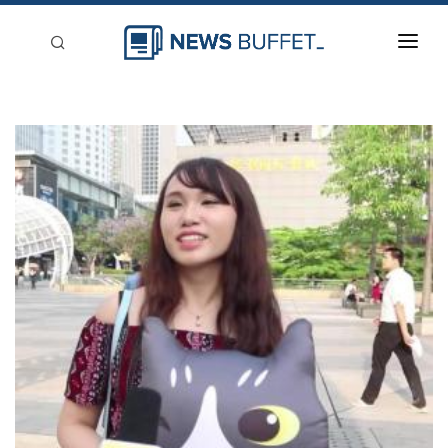
回到首頁
新聞稿分類
登入
刊登