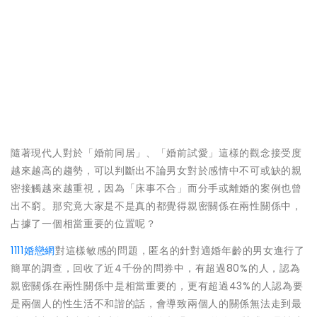
隨著現代人對於「婚前同居」、「婚前試愛」這樣的觀念接受度
越來越高的趨勢，可以判斷出不論男女對於感情中不可或缺的親
密接觸越來越重視，因為「床事不合」而分手或離婚的案例也曾
出不窮。那究竟大家是不是真的都覺得親密關係在兩性關係中，
占據了一個相當重要的位置呢？
1111婚戀網
對這樣敏感的問題，匿名的針對適婚年齡的男女進行了
簡單的調查，回收了近4千份的問券中，有超過80%的人，認為
親密關係在兩性關係中是相當重要的，更有超過43%的人認為要
是兩個人的性生活不和諧的話，會導致兩個人的關係無法走到最