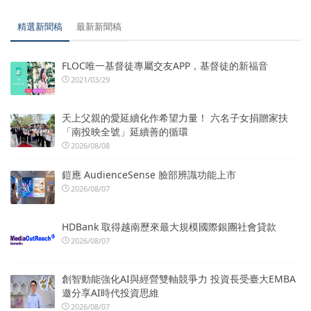
精選新聞稿
最新新聞稿
FLOC唯一基督徒專屬交友APP，基督徒的新福音
2021/03/29
天上父親的愛延續化作希望力量！ 六名子女捐贈家扶
「南投映全號」延續善的循環
2026/08/08
鎧應 AudienceSense 臉部辨識功能上市
2026/08/07
HDBank 取得越南歷來最大規模國際銀團社會貸款
2026/08/07
創智動能強化AI與經營雙軸競爭力 投資長受臺大EMBA
邀分享AI時代投資思維
2026/08/07