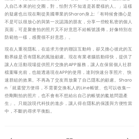
入自己本來的社交圈，對，怕對方不知道是甚麼樣的人。」這樣
的疑慮也出現在剛從美國畢業的Sharon身上:「有時候會擔心是
不是可以很放心的與第一次認識的朋友，分享一些較私密的個人
頁面，可是聚會拍的照片又不好意思不給帳號護傳，好像特別在
防範他一樣，感覺很不好意思」。
現在人重視隱私，在追求方便的聯誼互動時，卻又擔心彼此的互
動界線是否有隱私的風險顧慮。現在有業者腦筋動得快，提供了
讓人在活動現場提供照片交換的APP服務，讓人在保留個人社群
檔案曝光前，也能透過現在APP的使用，達到快速分享照片、快
速群組的效果。不再為了交友而放棄了自己隱私的顧慮。Sharo
n「就還蠻方便得，不需要交換私人的Line帳號、也可以收集一
些剛剛拍的照片，也不會有不想給出自己的帳號的尷尬問題產
生」。只能說現代科技的進步，讓人得在隱私的保護與方便性當
中，不斷的尋求平衡點。