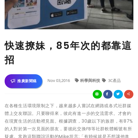
快速撩妹，85年次的都靠這
招
Nov 03,2016
科學與科技
3C產品
推廣新聞稿
在各種生活環境限制之下，越來越多人嘗試在網路或各式社群媒
體上交友聯誼。只要聊得來，彼此有進一步的交流需求。才會約
在現實生活的活動裡見面。根據調查，30歲以下的族群，有87%
的人對於第一次見面的朋友，要彼此交換FB等社群軟體帳號有所
疑慮。常跑這類聯誼活動的Mike坦言:「有時候就是不想讓他進