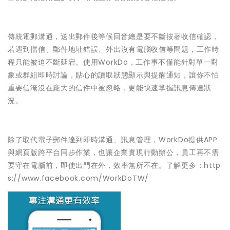
傳統電郵溝通，送出郵件後等候回音總是要不斷按著收信確認，
若遇
到擋信、郵件地址錯誤、外出沒有電腦收信等問題，工作時
程只能被
迫不斷延宕。使用WorkDo，工作事不僅能針對單一對
象或群組
即時討論，貼心的讀取狀態顯示與提醒通知，讓你不怕
重要信淹沒在
龐大的信件中被忽略，更能快速掌握訊息傳達狀
況。
除了取代電子郵件達到即時溝通、訊息管理，WorkDo提供AP
P
與網頁版跨平台同步作業，也讓企業實現行動辦公，員工再不需
要
守在電腦前，即使出門在外，效率無所不在。了解更多：http
s://www.facebook.com/WorkDoTW/