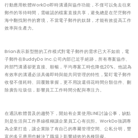
行動應用軟體WorkDo
即時溝通與協作功能，不僅可以免去往來
郵件的等待時間，需確認的
檔案直接共享，避免總是在茫茫郵件
海中翻找附件的窘境，不當電子
郵件的奴隸，才能有效提高工作
效率與生產力。
Brian表示新型態的工作模式對電子郵件的需求已大不如前，電
子郵件在BuddyDo Inc.公司內部已近乎絕跡，所有專案協作、
跨部門溝通卻更直接
、順暢，平均專案工時也降低20%。他認為
有效率的溝通必須具備
即時與能共同管理的特性，緊盯電子郵件
收發不僅耗時、回覆難掌握
，更不用說還得花時間分類信件、刪
除廣告垃圾信，影響員工工作時
間分配與專注力。
在通訊軟體普及的趨勢下，開始有企業使用LINE討論公事，缺點
則是生活與工作界線模糊讓企業員工心有抗拒。WorkDo強調專
為企業打造，讓企業除了有自己的專屬管理空間、公私分明，豐
富的
多元應用也解決了職場上影響績效的各種阻礙。