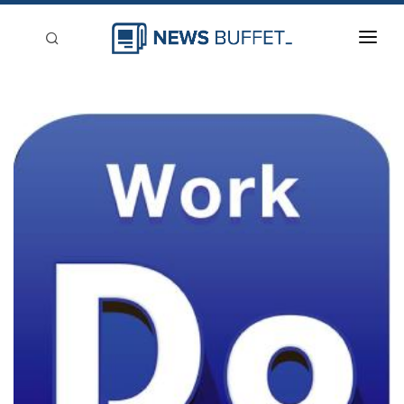
回到首頁
新聞稿分類
登入
刊登