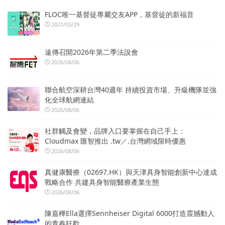
FLOC唯一基督徒專屬交友APP，基督徒的新福音
2021/03/29
遠傳召開2026年第二季法說會
2026/08/06
聯合航空深耕台灣40週年 持續投資市場、升級機隊並強
化全球航網連結
2026/08/06
社群觸及會變，品牌入口要掌握在自己手上：
Cloudmax 匯智推出 .tw／.台灣網域限時優惠
2026/08/06
真健康醫療（02697.HK）與天津具身智能創新中心達成
戰略合作 共建具身智能醫療產業生態
2026/08/06
陳嘉樺Ella選擇Sennheiser Digital 6000打造震撼動人
的青春狂歡