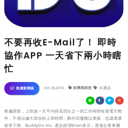
不要再收E-Mail了！ 即時
協作APP 一天省下兩小時瞎
忙
Oct 26,2016
科學與科技
3C產品
推廣新聞稿
根據調查，上班族一天平均得花四分之
一的工作時間收發電子郵
件，不僅佔據大部份的上班時間，郵件回覆
難以掌握，也讓溝通
效率下降。BuddyDo Inc. 產品經理Brian表示，透過企業專屬