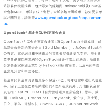
500張考試券已經售出，考試日期尚未決定。需求增加主要源於
培訓夥伴積極推廣，包括最大的經銷商Rackspace以及Linux基
金會和SUSE。考試在線上進行，全球各地皆可報考。欲知更多考
試相關訊息，請瀏覽
www.openstack.org/coa/requiremen
ts
。
OpenStack®
基金會新增4家黃金會員
OpenStack® 基金會董事會通過4家OpenStack社群成員，成
為基金會最新的黃金會員 (Gold Member) ，為OpenStack在
公有雲、電信網路和中國市場的策略發展機會提供支持。基金會
董事會是在巴塞隆納的OpenStack峰會作成上述決議，新成員
分別是兩家歐洲企業City Network和德國電信，以及兩家中國
企業九州雲和中國移動。
基金會的黃金會員資格最多不超過24位，每年從當中選出八位董
事。除了上述在巴塞隆納選出的4位新進成員外，其他的黃金會
員包括：Aptira、CCAT (台灣雲端運算產業協會)、思科、戴
爾、DellEMC、DreamHost、EasyStack、愛立信、富士通、
日立、華為、迎棧科技（inwinSTACK）、Juniper Network