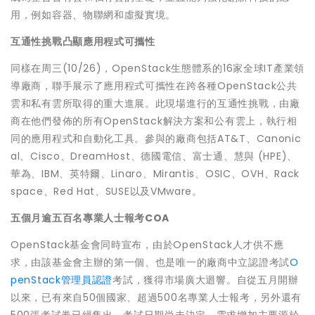
用，例如容器、物聯網和虛擬實境。
互通性挑戰凸顯
應用程式可攜性
同樣在周三(10/26)，OpenStack生態體系的16家全球IT產業領
導廠商，聯手展示了應用程式可攜性在跨各種OpenStack公共
雲和私有雲所取得的重大進展。此現場進行的互通性挑戰，由廠
商在他們發佈的所有OpenStack解決方案和公有雲上，執行相
同的應用程式和自動化工具。參與的廠商包括AT&T、Canonic
al、Cisco、DreamHost、德國電信、富士通、慧與 (HPE)、
華為、IBM、英特爾、Linaro、Mirantis、OSIC、OVH、Rack
space、Red Hat、SUSE以及VMware。
五個月逾五百名專業人士報考COA
OpenStack基金會同時宣布，由於OpenStack人才供不應
求，由該基金會主辦的第一個、也是唯一的廠商中立認證考試
O
penStack管理員認證
考試，獲得市場廣大迴響。自從五月開辦
以來，已有來自50個國家、超過500名專業人士報考，另外還有