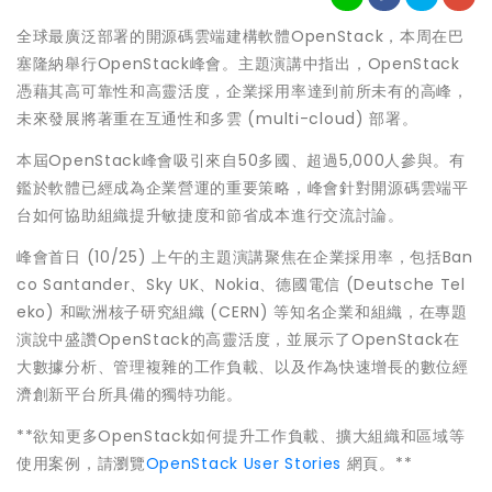
全球最廣泛部署的開源碼雲端建構軟體OpenStack，本周在巴
塞隆納舉行OpenStack峰會。主題演講中指出，OpenStack
憑藉其高可靠性和高靈活度，企業採用率達到前所未有的高峰，
未來發展將著重在互通性和多雲 (multi-cloud) 部署。
本屆OpenStack峰會吸引來自50多國、超過5,000人參與。有
鑑於軟體已經成為企業營運的重要策略，峰會針對開源碼雲端平
台如何協助組織提升敏捷度和節省成本進行交流討論。
峰會首日 (10/25) 上午的主題演講聚焦在企業採用率，包括Ban
co Santander、Sky UK、Nokia、德國電信 (Deutsche Tel
eko) 和歐洲核子研究組織 (CERN) 等知名企業和組織，在專題
演說中盛讚OpenStack的高靈活度，並展示了OpenStack在
大數據分析、管理複雜的工作負載、以及作為快速增長的數位經
濟創新平台所具備的獨特功能。
**欲知更多OpenStack如何提升工作負載、擴大組織和區域等
使用案例，請瀏覽
OpenStack User Stories
網頁。**