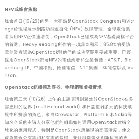
NFV
成峰會焦點
峰會首日(10/25)的另一大亮點是OpenStack Congress和Vitr
age於現場展示網路功能虛擬化 (NFV) 故障管理。全球電信業
者採用NFV正快速增長，OpenStack已經成為NFV基礎架構平台
的首選。Heavy Reading所作的一項調查顯示，85.8%的受訪
電信業者認為OpenStack對他們的成功至關重要或重要。已經
採用OpenStack部署NFV的電信業者和企業包括：AT&T、Blo
omberg LP、中國移動、德國電信、NTT集團、SK電信以及 Ve
rizon。
OpenStack
範疇擴及容器、物聯網和虛擬實境
峰會第二天 (10/26) 上午的主題演講則聚焦於OpenStack在多
雲應用的世界 (multi-cloud world) 和日益複雜多元的科技環
境中所扮演的角色。來自Crowdstar、Platform 9 和Nokia等
知名企業的主講人分享他們的組織如何運用OpenStack建構全
球化的應用程式，特別是OpenStack所展現的高靈活度，使之
成為整合公有雲和私有雲的基礎，並且能夠強化創新科技的應