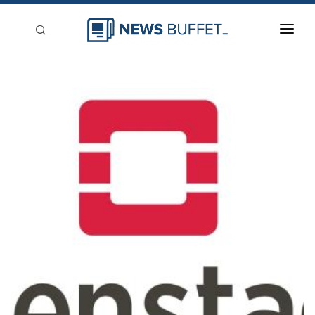
回到首頁
新聞稿分類
登入
刊登