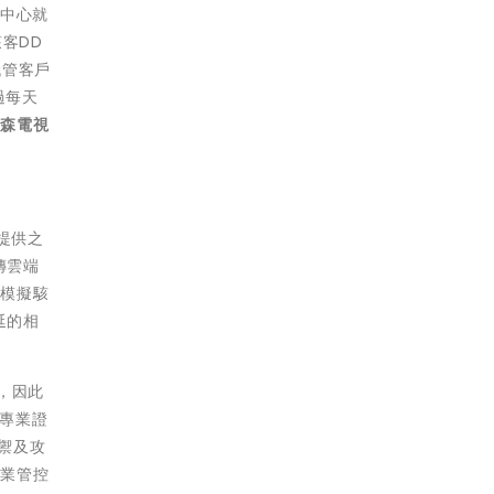
中心就
客DD
代管客戶
過每天
東森電視
提供之
傳雲端
，模擬駭
延的相
，因此
安專業證
防禦及攻
企業管控