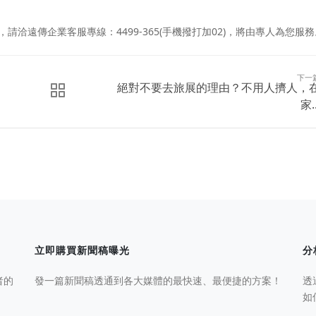
請洽遠傳企業客服專線：4499-365(手機撥打加02)，將由專人為您服務
下一
絕對不要去旅展的理由？不用人擠人，
家..
立即購買新聞稿曝光
分
者的
發一篇新聞稿透通到各大媒體的最快速、最便捷的方案！
透
如