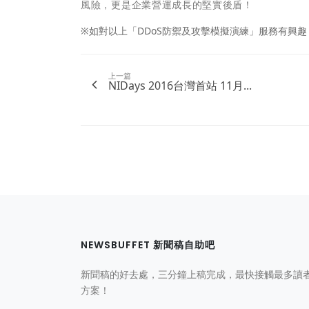
風險，更是企業營運成長的堅實後盾！
※如對以上「DDoS防禦及攻擊模擬演練」服務有興趣，
上一篇
NIDays 2016台灣首站 11月...
NEWSBUFFET 新聞稿自助吧
新聞稿的好去處，三分鐘上稿完成，最快接觸最多讀
方案！