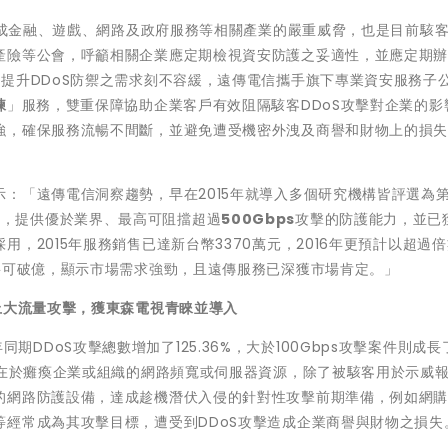
，造成金融、遊戲、網路及政府服務等相關產業的嚴重威脅，也是目前駭
產險等公會，呼籲相關企業應定期檢視資安防護之妥適性，並應定期辦
提升DDoS防禦之需求刻不容緩，遠傳電信攜手旗下專業資安服務子公
練
」服務，雙重保障協助企業客戶有效阻隔駭客DDoS攻擊對企業的影
強，確保服務流暢不間斷，並避免遭受機密外洩及商譽和財物上的損
：「遠傳電信洞察趨勢，早在2015年就導入多個研究機構皆評選為
防禦服務，提供優於業界、最高可阻擋超過
500Gbps
攻擊的防護能力，並已
，2015年服務銷售已達新台幣3370萬元，2016年更預計以超過
將可破億，顯示市場需求強勁，且遠傳服務已深獲市場肯定。」
上大流量攻擊，獲東森電視青睞並導入
6年同期DDoS攻擊總數增加了125.36%，大於100Gbps攻擊案件則成長了
的在於癱瘓企業或組織的網路頻寬或伺服器資源，除了被駭客用於示威
的網路防護設備，達成趁機潛伏入侵的針對性攻擊前期準備，例如網
經常成為其攻擊目標，遭受到DDoS攻擊造成企業商譽與財物之損失