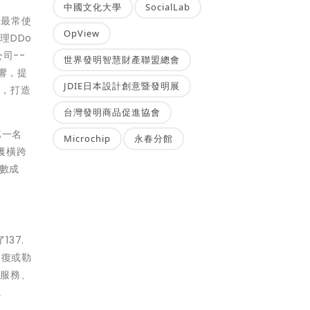
中國文化大學
SocialLab
客最常使
OpView
理DDo
司--
世界發明智慧財產聯盟總會
響，提
JDIE日本設計創意暨發明展
失，打造
台灣發明商品促進協會
第一名
Microchip
永春分館
獲橫跨
倍數成
137.
報復或勒
購服務、
。