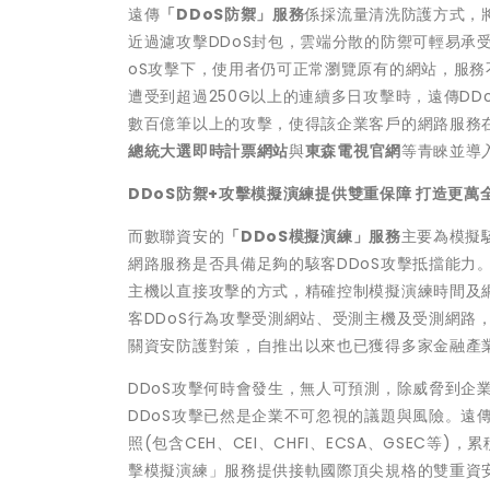
遠傳
「DDoS防禦」服務
係採流量清洗防護方式，
近過濾攻擊DDoS封包，雲端分散的防禦可輕易承受
oS攻擊下，使用者仍可正常瀏覽原有的網站，服務不
遭受到超過250G以上的連續多日攻擊時，遠傳D
數百億筆以上的攻擊，使得該企業客戶的網路服務
總統大選即時計票網站
與
東森電視官網
等青睞並導
DDoS
防禦+攻擊模擬演練提供雙重保障 打造更萬
而數聯資安的
「DDoS模擬演練」服務
主要為模擬
網路服務是否具備足夠的駭客DDoS攻擊抵擋能力
主機以直接攻擊的方式，精確控制模擬演練時間及
客DDoS行為攻擊受測網站、受測主機及受測網路
關資安防護對策，自推出以來也已獲得多家金融產
DDoS攻擊何時會發生，無人可預測，除威脅到企
DDoS攻擊已然是企業不可忽視的議題與風險。遠
照(包含CEH、CEI、CHFI、ECSA、GSEC
擊模擬演練」服務提供接軌國際頂尖規格的雙重資