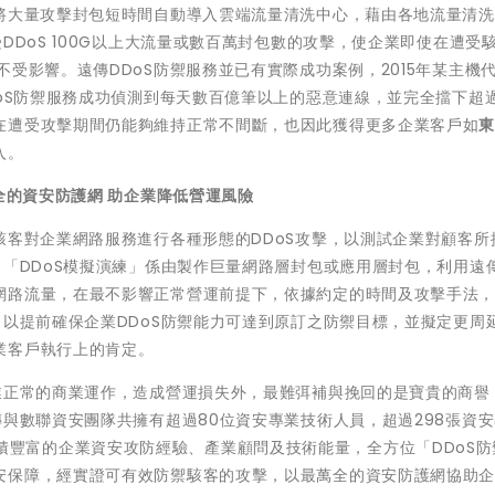
將大量攻擊封包短時間自動導入雲端流量清洗中心，藉由各地流量清洗
DDoS 100G以上大流量或數百萬封包數的攻擊，使企業即使在遭受駭
受影響。遠傳DDoS防禦服務並已有實際成功案例，2015年某主機
DoS防禦服務成功偵測到每天數百億筆以上的惡意連線，並完全擋下超
在遭受攻擊期間仍能夠維持正常不間斷，也因此獲得更多企業客戶如
入。
全的資安防護網 助企業降低營運風險
駭客對企業網路服務進行各種形態的DDoS攻擊，以測試企業對顧客所
。「DDoS模擬演練」係由製作巨量網路層封包或應用層封包，利用遠
網路流量，在最不影響正常營運前提下，依據約定的時間及攻擊手法
，以提前確保企業DDoS防禦能力可達到原訂之防禦目標，並擬定更周
業客戶執行上的肯定。
業正常的商業運作，造成營運損失外，最難弭補與挽回的是寶貴的商譽
傳與數聯資安團隊共擁有超過80位資安專業技術人員，超過298張資
等)，累積豐富的企業資安攻防經驗、產業顧問及技術能量，全方位「DDoS
安保障，經實證可有效防禦駭客的攻擊，以最萬全的資安防護網協助