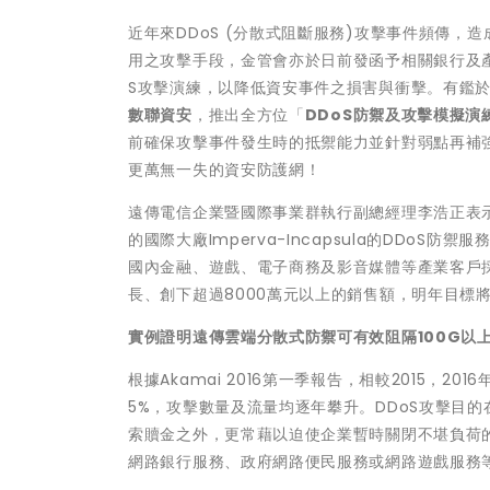
近年來DDoS (分散式阻斷服務)攻擊事件頻傳
用之攻擊手段，金管會亦於日前發函予相關銀行及
S攻擊演練，以降低資安事件之損害與衝擊。有鑑於
數聯資安
，推出全方位「
DDoS防禦及攻擊模擬演
前確保攻擊事件發生時的抵禦能力並針對弱點再補
更萬無一失的資安防護網！
遠傳電信企業暨國際事業群執行副總經理李浩正表示
的國際大廠Imperva-Incapsula的DDoS
國內金融、遊戲、電子商務及影音媒體等產業客戶採用
長、創下超過8000萬元以上的銷售額，明年目標
實例證明遠傳雲端分散式防禦可有效阻隔100G以
根據Akamai 2016第一季報告，相較2015，201
5%，攻擊數量及流量均逐年攀升。DDoS攻擊目
索贖金之外，更常藉以迫使企業暫時關閉不堪負荷
網路銀行服務、政府網路便民服務或網路遊戲服務等