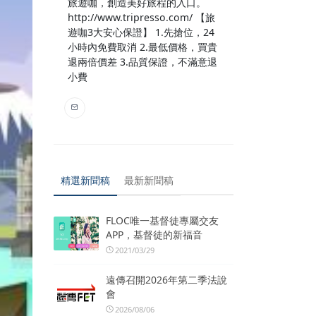
旅遊咖，創造美好旅程的入口。
http://www.tripresso.com/ 【旅
遊咖3大安心保證】 1.先搶位，24
小時內免費取消 2.最低價格，買貴
退兩倍價差 3.品質保證，不滿意退
小費
精選新聞稿
最新新聞稿
FLOC唯一基督徒專屬交友
APP，基督徒的新福音
2021/03/29
遠傳召開2026年第二季法說
會
2026/08/06