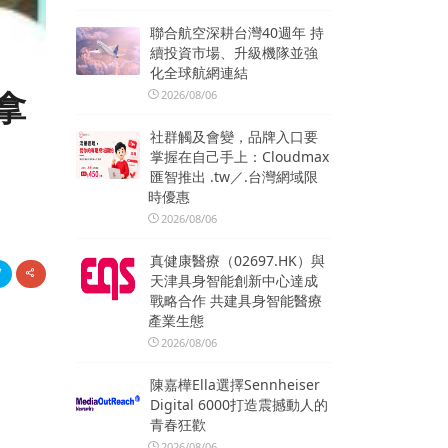
聯合航空深耕台灣40週年 持
續投資市場、升級機隊並強
化全球航網連結
拿
2026/08/06
社群觸及會變，品牌入口要
掌握在自己手上：Cloudmax
匯智推出 .tw／.台灣網域限
時優惠
2026/08/06
真健康醫療（02697.HK）與
天津具身智能創新中心達成
戰略合作 共建具身智能醫療
產業生態
2026/08/06
陳嘉樺Ella選擇Sennheiser
Digital 6000打造震撼動人的
青春狂歡
2026/08/06