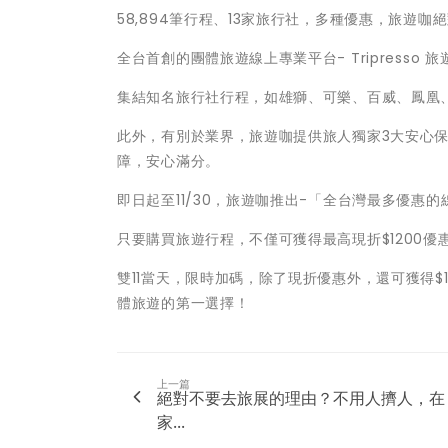
58,894筆行程、13家旅行社，多種優惠，旅遊
全台首創的團體旅遊線上專業平台- Tripresso 旅
集結知名旅行社行程，如雄獅、可樂、百威、鳳凰、
此外，有別於業界，旅遊咖提供旅人獨家3大安心
障，安心滿分。
即日起至11/30，旅遊咖推出-「全台灣最多優惠的
只要購買旅遊行程，不僅可獲得最高現折$1200
雙11當天，限時加碼，除了現折優惠外，還可獲得$
體旅遊的第一選擇！
上一篇
絕對不要去旅展的理由？不用人擠人，在
家...