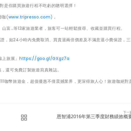
咖絕對是你購買旅遊行程不吃虧的聰明選擇！
遊咖(
www.tripresso.com
)，
山富…等13家旅遊業者，旅客可一站輕鬆搜尋、收藏並購買行程。
保證，如24小時內免費取消、買貴退兩倍價差及不滿意退小費保證，三
線上旅展」
https://goo.gl/GXgz7a
優惠，還可免費訂製旅遊寫真雜誌。
1111咖幣旅遊金，超值優惠不僅震撼業界，更深得旅人心！旅遊咖絕對
下一
恩智浦2016年第三季度財務績效概