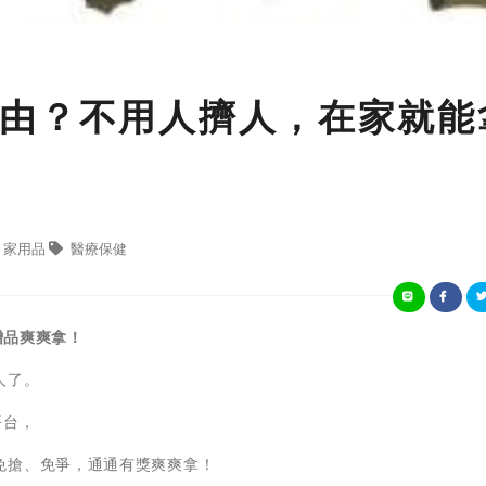
由？不用人擠人，在家就能
家用品
醫療保健
贈品爽爽拿！
人了。
平台，
免搶、免爭，通通有獎爽爽拿！