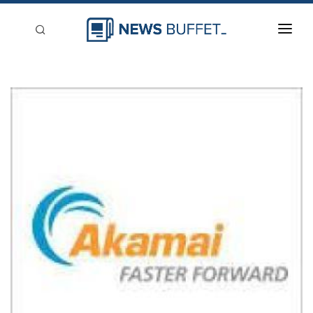
回到首頁
新聞稿分類
登入
刊登