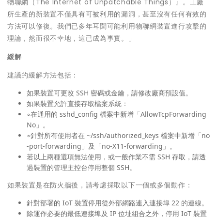
物聯網（The Internet of Unpatchable Things）』。工廠
所生產的新裝置不僅具有可被利用的漏洞，甚至沒有任何有效的
方法可以修復。我們已多年耳聞可能利用物聯網裝置進行攻擊的
理論，然而很不幸地，這已成為事實。」
緩解
建議的緩解方法包括：
如果裝置可更改 SSH 密碼或金鑰，請修改廠商預設值。
如果裝置允許直接存取檔案系統：
◦在通用的 sshd_config 檔案中新增「AllowTcpForwarding
No」。
◦針對所有使用者在 ~/ssh/authorized_keys 檔案中新增「no
-port-forwarding」及「no-X11-forwarding」。
若以上兩種選項無法使用，或一般作業不需 SSH 存取，請透
過裝置的管理主控台停用整個 SSH。
如果裝置是在防火牆後，請考慮採取以下一個或多個動作：
針對部署的 IoT 裝置停用從外部網路連入連接埠 22 的連線。
除運作必要的最低連接埠及 IP 位址組合之外，停用 IoT 裝置