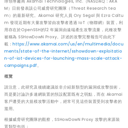
球領導廠商 Akamai Technologies, Inc.（NASDAQ：AKA
M）日前發表該公司威脅研究團隊（Threat Research tea
m）的最新研究。Akamai 研究人員 Ory Segal 與 Ezra Caltu
m 發現近期有大量攻擊皆由攻擊者透過 IoT（物聯網）裝置，利
用存在於OpenSSH的12 年漏洞由遠端產生攻擊流量，此種攻擊
被稱為 SSHowDowN Proxy。詳述的攻擊完整報告可由此下
載：
https://www.akamai.com/us/en/multimedia/docu
ments/state-of-the-internet/sshowdown-exploitatio
n-of-iot-devices-for-launching-mass-scale-attack-
campaigns.pdf
。
概覽
請注意，此研究及後續建議並非介紹新類型的漏洞或攻擊技術，
而是要討論許多連網裝置的預設配置既有之弱點，而在 Akamai
客戶遭受的大規模攻擊活動中，經常可見這些裝置受到攻擊者的
濫用。
根據威脅研究團隊的觀察，SSHowDowN Proxy 攻擊的來源裝
置類型包括：