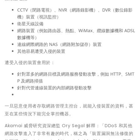
CCTV（閉路電視）、NVR（網路錄影機）、DVR（數位錄影
機）裝置（視訊監控）
衛星天線設備
網路裝置（例如路由器、熱點、WiMax、纜線數據機和 ADSL
數據機等）
連線網際網路的 NAS（網路附加儲存）裝置
其他容易遭受入侵的裝置
遭受入侵的裝置會用於：
針對眾多的網路目標及網路服務發動攻擊，例如 HTTP、SMT
P 及網路掃描
針對代管連線裝置的內部網路發動攻擊
一旦惡意使用者存取網路管理主控台，就能入侵裝置的資料，甚
至在某些情況下能完全掌控機器。
Akamai 威脅研究資深總監 Ory Segal 解釋：「DDoS 和其他
網路攻擊進入了非常有趣的時代，稱之為『裝置漏洞無法修復的