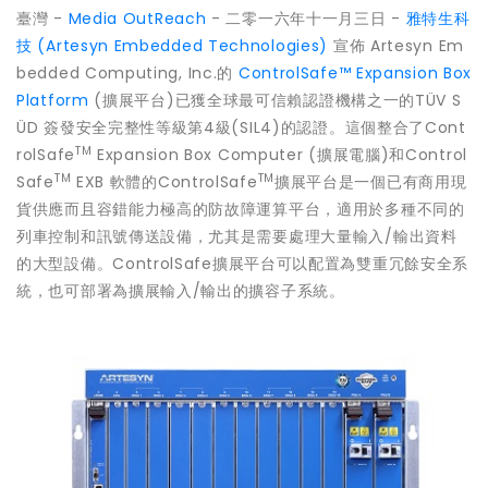
臺灣 -
Media OutReach
- 二零一六年十一月三日 -
雅特生科
技 (Artesyn Embedded Technologies)
宣佈 Artesyn Em
bedded Computing, Inc.的
ControlSafe™ Expansion Box
Platform
(擴展平台)已獲全球最可信賴認證機構之一的TÜV S
ÜD 簽發安全完整性等級第4級(SIL4)的認證。這個整合了Cont
TM
rolSafe
Expansion Box Computer (擴展電腦)和Control
TM
TM
Safe
EXB 軟體的ControlSafe
擴展平台是一個已有商用現
貨供應而且容錯能力極高的防故障運算平台，適用於多種不同的
列車控制和訊號傳送設備，尤其是需要處理大量輸入/輸出資料
的大型設備。ControlSafe擴展平台可以配置為雙重冗餘安全系
統，也可部署為擴展輸入/輸出的擴容子系統。