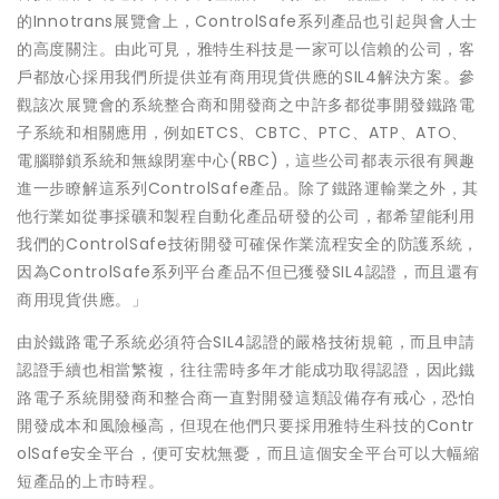
的Innotrans展覽會上，ControlSafe系列產品也引起與會人士
的高度關注。由此可見，雅特生科技是一家可以信賴的公司，客
戶都放心採用我們所提供並有商用現貨供應的SIL4解決方案。參
觀該次展覽會的系統整合商和開發商之中許多都從事開發鐵路電
子系統和相關應用，例如ETCS、CBTC、PTC、ATP、ATO、
電腦聯鎖系統和無線閉塞中心(RBC)，這些公司都表示很有興趣
進一步瞭解這系列ControlSafe產品。除了鐵路運輸業之外，其
他行業如從事採礦和製程自動化產品研發的公司，都希望能利用
我們的ControlSafe技術開發可確保作業流程安全的防護系統，
因為ControlSafe系列平台產品不但已獲發SIL4認證，而且還有
商用現貨供應。」
由於鐵路電子系統必須符合SIL4認證的嚴格技術規範，而且申請
認證手續也相當繁複，往往需時多年才能成功取得認證，因此鐵
路電子系統開發商和整合商一直對開發這類設備存有戒心，恐怕
開發成本和風險極高，但現在他們只要採用雅特生科技的Contr
olSafe安全平台，便可安枕無憂，而且這個安全平台可以大幅縮
短產品的上市時程。