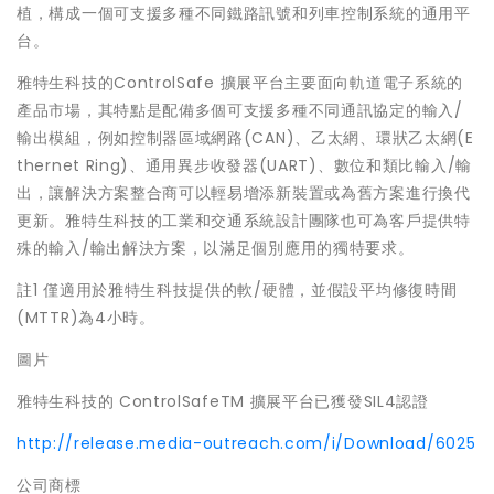
植，構成一個可支援多種不同鐵路訊號和列車控制系統的通用平
台。
雅特生科技的ControlSafe 擴展平台主要面向軌道電子系統的
產品市場，其特點是配備多個可支援多種不同通訊協定的輸入/
輸出模組，例如控制器區域網路(CAN)、乙太網、環狀乙太網(E
thernet Ring)、通用異步收發器(UART)、數位和類比輸入/輸
出，讓解決方案整合商可以輕易增添新裝置或為舊方案進行換代
更新。雅特生科技的工業和交通系統設計團隊也可為客戶提供特
殊的輸入/輸出解決方案，以滿足個別應用的獨特要求。
註1 僅適用於雅特生科技提供的軟/硬體，並假設平均修復時間
(MTTR)為4小時。
圖片
雅特生科技的 ControlSafeTM 擴展平台已獲發SIL4認證
http://release.media-outreach.com/i/Download/6025
公司商標