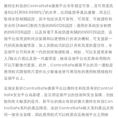
雅特生科技的ControlSafe擴展平台非常穩定可靠，其可用度高
1
達6位9(即99.9999%)
的水準，比同級競爭產品優勝，而且已
取得全部相關認證，其中包括涉及可靠性、可用度、可維護性和
安全性(RAMS)製程方面的EN50126認證；適用於系統安全軟體
的EN50128認證；以及與電子系統防護有關的EN50129認證。這
個平台採用資料同步架構和以硬體執行的表決機制，可支援新一
代的高效能處理器，加上其模組式的設計具有高度的靈活性，令
這個平台可與未來一代的技術無縫銜接，例如，可以支援更多輸
入/輸出介面以及新一代處理器，確保這個平台在其壽命周期內
可以不斷換代更新。此外，ControlSafe擴展平台的另一優點是
應用程式開發商只需作出少量修改便可將現有的應用軟體移植到
這個平台上。
這個全新的ControlSafe擴展平台以雅特生科技原有的Control
Safe安全平台為基礎，並沿用這個平台的技術和安全架構，但效
能則有大幅度的提升。新平台的推出有助於擴大雅特生科技Con
trolSafe系列的產品陣容。由於ControlSafe兩大系列產品共用
同一個安全架構，因此應用程式可以輕易在這兩個平台之間移