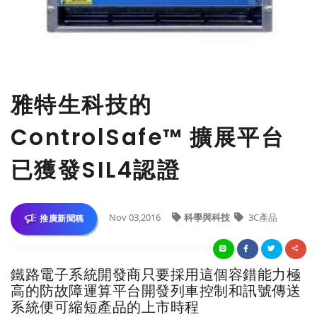
雅特生科技的
ControlSafe™ 擴展平台
已獲發SIL4認證
Nov 03,2016
科學與科技
3C產品
推廣新聞稿
鐵路電子系統開發商只要採用這個容錯能力極
高的防故障運算平台開發列車控制和訊號傳送
系統便可縮短產品的上市時程