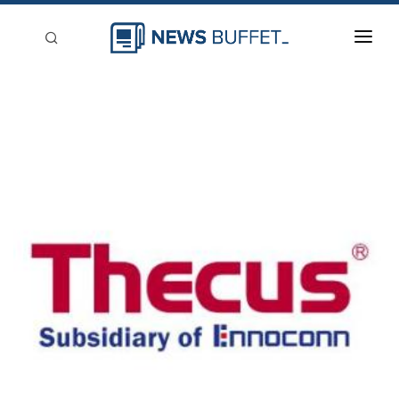
回到首頁
新聞稿分類
登入
刊登