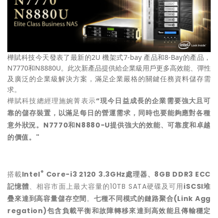
樺賦科技今天發表了最新的2U 機架式7-bay 產品和8-Bay的產品，
N7770和N8880U。此次新產品提供給企業級用戶更多高效能、彈性
及廣泛的企業級解決方案，滿足企業嚴格的關鍵任務資料儲存需
求。
樺賦科技總經理施婉菁表示
“
現今日益成長的企業需要強大且可
靠的儲存裝置，以滿足每日的營運需求，同時也要能夠應對各種
意外狀況。
N7770
和
N8880-U
提供強大的效能、可靠度和卓越
的價值。
"
®
搭載
Intel
Core-i3 2120 3.3GHz
處理器、
8GB
DDR3
ECC
記憶體
、相容市面上最大容量的10TB SATA硬碟及可用
iSCSI
堆
疊來達到
高容量
儲存空間
。
七種不同模式的鏈路聚合
(Link Agg
regation)
包含負載平衡和故障轉移來達到高效能且傳輸穩定