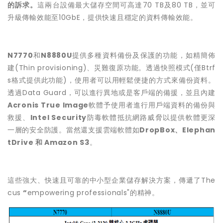
的訴求。
這兩台設備最大儲存空間可高達70 TB及80 TB，並可
升級傳輸效能至10GbE，提供快速且穩定的資料傳輸效能。
N7770
和
N8880U
提供多種資料備份及保護的功能，如精簡佈
建(Thin provisioning)、災難復原功能。透過快照模式(僅Btrf
s格式提供此功能)，使用者可以用輕鬆便捷的方式來備份資料。
透過Data Guard，可以進行異地或是客戶端的備援，並且內建
Acronis True Image
軟體予使用者進行用戶端資料的備份與
救援、
Intel Security
防毒軟體抵抗網路威脅以提供軟體更深
一層的安全防護。當然還支援雲端軟體如
DropBox
、
Elephan
tDrive
和
Amazon S3
。
這些強大、快速且可靠的中小型企業儲存解決方案，傳遞了The
cus
“
empowering professionals"的精神。