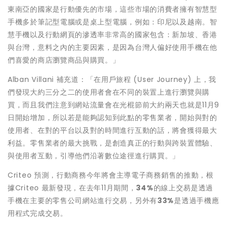
東南亞的國家是行動優先的市場，這些市場的消費者擁有智慧型
手機多於筆記型電腦或是桌上型電腦，例如：印尼以及越南。智
慧手機以及行動網頁的滲透率非常高的國家包含：新加坡、香港
與台灣，意料之內的主要因素，是因為台灣人偏好使用手機在他
們喜愛的商店瀏覽商品與購買。」
Alban Villani 補充道：「在用戶旅程 (User Journey) 上，我
們發現大約三分之二的使用者會在不同的裝置上進行瀏覽與購
買，而且我們注意到網站流量會在光棍節前大約兩天也就是11月9
日開始增加，所以若是能夠認知到此點的零售業者，開始與對的
使用者、在對的平台以及對的時間進行互動的話，將會獲得最大
利益。零售業者的最大挑戰，是創造真正的行動與跨裝置體驗、
與使用者互動，引導他們沿著數位途徑進行購買。」
Criteo 預測，行動商務今年將會主導電子商務銷售的推動，根
據Criteo 最新發現，在去年11月期間，
34%
的線上交易是透過
手機在主要的零售公司網站進行交易，另外有
33%
是透過手機應
用程式完成交易。