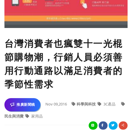
台灣消費者也瘋雙十一光棍
節購物潮，行銷人員必須善
用行動通路以滿足消費者的
季節性需求
Nov 09,2016
科學與科技
3C產品
推廣新聞稿
民生與消費
家用品