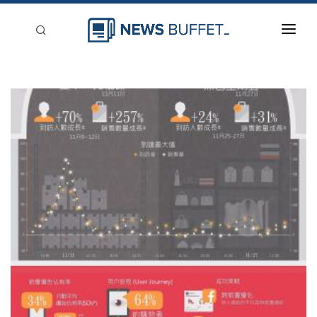
回到首頁
新聞稿分類
登入
刊登