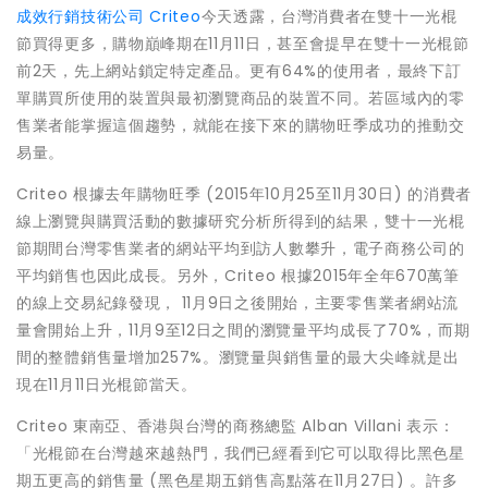
成效行銷技術公司 Criteo
今天透露，台灣消費者在雙十一光棍
節買得更多，購物巔峰期在11月11日，甚至會提早在雙十一光棍節
前2天，先上網站鎖定特定產品。更有64%的使用者，最終下訂
單購買所使用的裝置與最初瀏覽商品的裝置不同。若區域內的零
售業者能掌握這個趨勢，就能在接下來的購物旺季成功的推動交
易量。
Criteo 根據去年購物旺季 (2015年10月25至11月30日) 的消費者
線上瀏覽與購買活動的數據研究分析所得到的結果，雙十一光棍
節期間台灣零售業者的網站平均到訪人數攀升，電子商務公司的
平均銷售也因此成長。另外，Criteo 根據2015年全年670萬筆
的線上交易紀錄發現， 11月9日之後開始，主要零售業者網站流
量會開始上升，11月9至12日之間的瀏覽量平均成長了70%，而期
間的整體銷售量增加257%。瀏覽量與銷售量的最大尖峰就是出
現在11月11日光棍節當天。
Criteo 東南亞、香港與台灣的商務總監 Alban Villani 表示：
「光棍節在台灣越來越熱門，我們已經看到它可以取得比黑色星
期五更高的銷售量 (黑色星期五銷售高點落在11月27日) 。許多