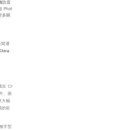
相機防震
 Phot
)。更多關
新聞通
Clou
成在 Cr
影片、插
來大幅
關的前
各種字型