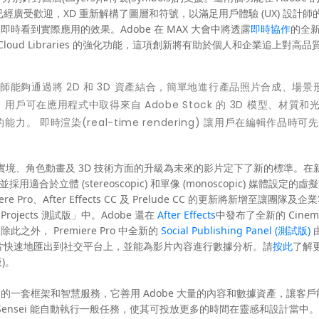
tor CC 中已經廣受歡迎，XD 重新解構了圖層和符號，以滿足用戶體驗 (UX) 設計
即時看到實際應用的效果。Adobe 在 MAX 大會中將透露
即時協作
的全
 Cloud Libraries 的強化功能，這項創新將有助於個人和企業追上對高
能夠通過將 2D 和 3D 資產結合，簡單地進行產品照片合成、場景
可在應用程式中取得來自 Adobe Stock 的 3D 模型、材質和
即時渲染(real-time rendering) 讓用戶在編輯作品時可
擬實境、角色動畫及 3D 技術方面的升級為未來的影片定下了新的標準。在
適合於立體 (stereoscopic) 和單像 (monoscopic) 媒體設定的虛擬
 Pro、After Effects CC 及 Prelude CC 的更新將新增至讓團隊及
Projects 測試版」中。Adobe 還在
After Effects
中發布了全新的 Cinema
之外， Premiere Pro 中全新的
Social Publishing Panel (測試版)
由
，可以將影片快速地匯出到社交平台上，並能為影片內容進行數據分析。請
按此
了解
版)。
form 內建的一套框架和智慧服務，它善用 Adobe 大量的內容和數據資產，讓客
Sensei 能自動執行一般任務，使其可投放更多的時間在靈感和設計當中