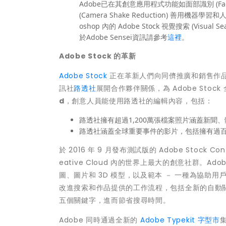
Adobe已在其創意應用程式功能如面部識別 (Facial R
(Camera Shake Reduction) 善用機器學習和人
oshop 內的 Adobe Stock 視覺搜索 (Visual 
於Adobe Sensei資訊請參考
這裡
。
Adobe Stock
的革新
Adobe Stock
正在革新人們向同儕推廣和銷售作品的
訊社
路透社
展開合作夥伴關係，為 Adobe Stock
d
，創意人員能使用路透社的編輯內容，包括：
路透社擁有超過1,200萬張檔案照片涵蓋新
路透社涵蓋全球重要事件的影片，包括擁有過
於 2016 年 9 月發布測試版的 Adobe Stock
eative Cloud 內的世界上最大的創意社群。A
圖、圖片和 3D 模型，以及範本 － 一種為協助用
改進搜索和作品提供的工作流程，包括全新的自動關
五個關鍵字，進而節省搜尋時間。
Adobe 同時通過全新的
Adobe Typekit 字型市
集