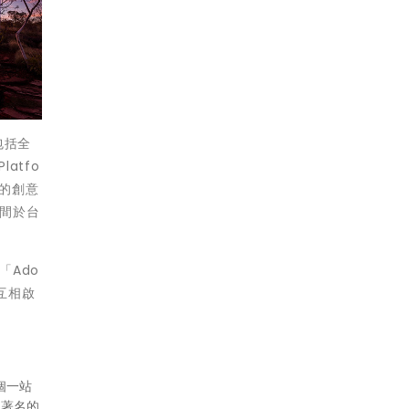
包括全
atfo
性的創意
時間於台
：「Ado
以互相啟
個一站
的著名的