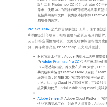
設計工具 Photoshop CC 和 Illustra
需求。使用 XD 的設計師現可輕易地共享原型並
包括共同編輯文件、視覺版本控制和 Creative
劇增長的需求。
Project Felix
是業界首創的設計工具，使平面設計師
和抽象設計等項目，輕鬆創建高品質及逼真的照片。用戶
及自訂特定屬性如材質、完美光暗和調整相機角度的能力。 
覽，再導出作品至 Photoshop 以完成其設計。
對於電影工作者，Adobe 的影片工具中在虛
的
Adobe Premiere Pro CC
包括可無縫地偵測並採用
R) 自動感知功能。首次發布於IBC大會，Premiere
共同編輯和協作Creative Cloud項目的「Team 
繪製引擎，將加快 3D 內容製作的效率和品質。除此
e Marketing Cloud 技術提供支援
訊及開始使用 Social Publishing Panel (測試
Adobe Sensei
為 Adobe Cloud Plat
快並更聰明地工作。對創意人員來說，Adobe 