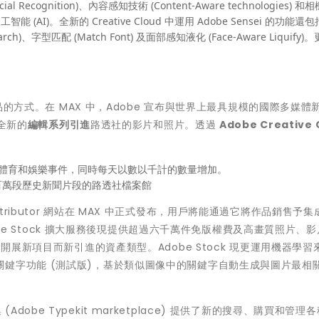
ecognition)、內容感知技術 (Content-Aware technologies) 和
工智能 (AI)。全新的 Creative Cloud 中運用 Adobe Sensei 的功能還包括
Search)、字型匹配 (Match Font) 及面部感知液化 (Face-Aware Liquify
方式。在 MAX 中，Adobe 宣布與世界上最具規模的國際多媒體
 全新的
編輯系列引進
路透社的影片和照片。透過
Adobe Creative 
聞、體育和娛樂事件，同時每天以數以千計的數量增加。
百萬段歷史新聞片段的路透社檔案館
 Contributor 網站在 MAX 中正式發布，用戶將能通過它將作品銷售予集
dobe Stock 擴大服務後現提供超過六千萬件免版權費及高畫質照片、
戶開展新項目而新引進的資產類型。Adobe Stock 現更運用機器學習
鍵字功能 (測試版)，基於類似圖像中的關鍵字自動生成與圖片最相
 (Adobe Typekit marketplace) 提供了新的搜尋、購買和管理