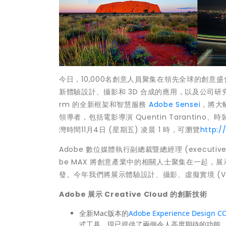
今日，10,000名創意人員聚集在領先全球的創意盛會Ad
新體驗設計、攝影和 3D 合成的應用，以及公司研究實驗
rm 的全新框架和智慧服務
Adobe Sensei
，將大
領導者，包括電影導演 Quentin Tarantino、時
灣時間11月4日 (星期五) 凌晨 1 時，可瀏覽
http:
Adobe 數位媒體執行副總裁暨總經理 (executive vice
be MAX 將創意產業中的相關人士聚集在一起，展示
發。今年我們將展示體驗設計、攝影、虛擬實境 (V
Adobe
展示
Creative Cloud
的
創新技術
全新Mac版本的
Adobe Experience Design CC
式工具，現已提供了兩個令人高度期待的功能，分別針對