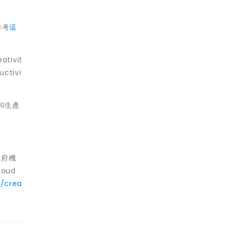
參考
這
ativit
uctivi
和生產
政府機
oud
//crea