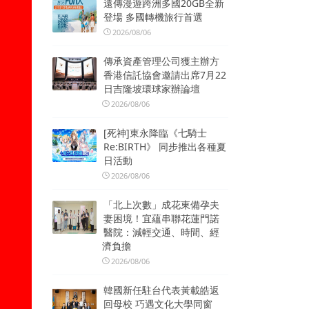
遠傳漫遊跨洲多國20GB全新
登場 多國轉機旅行首選
2026/08/06
傳承資產管理公司獲主辦方
香港信託協會邀請出席7月22
日吉隆坡環球家辦論壇
2026/08/06
[死神]東永降臨《七騎士
Re:BIRTH》 同步推出各種夏
日活動
2026/08/06
「北上次數」成花東備孕夫
妻困境！宜蘊串聯花蓮門諾
醫院：減輕交通、時間、經
濟負擔
2026/08/06
韓國新任駐台代表黃載皓返
回母校 巧遇文化大學同窗