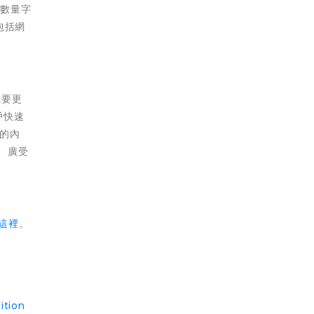
兩倍數量字
包括網
主要更
戶快速
的內
統、廣受
這裡
。
ition