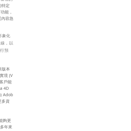
師的特定
新功能，
品質內容急
形象化
光線，以
先行預
新版本
實境 (V
企業客戶能
 4D
 Adob
更多資
戶能夠更
。多年來