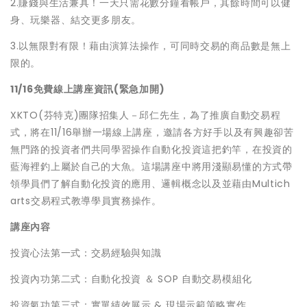
2.賺錢與生活兼具！一天只需花數分鐘看帳戶，其餘時間可以健
身、玩樂器、結交更多朋友。
3.以無限對有限！藉由演算法操作，可同時交易的商品數是無上
限的。
11/16
免費線上講座資訊(緊急加開)
XKTO(芬特克)團隊招集人－邱仁先生，為了推廣自動交易程
式，將在11/16舉辦一場線上講座，邀請各方好手以及有興趣卻苦
無門路的投資者們共同學習操作自動化投資這把釣竿，在投資的
藍海裡釣上屬於自己的大魚。這場講座中將用淺顯易懂的方式帶
領學員們了解自動化投資的應用、邏輯概念以及並藉由Multich
arts交易程式教導學員實務操作。
講座內容
投資心法第一式：交易經驗與知識
投資內功第二式：自動化投資 ＆ SOP 自動交易模組化
投資氣功第三式：實單績效展示 & 現場示範策略實作