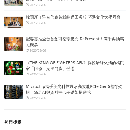
2026/08/06
韓國新任駐台代表黃載皓返回母校 巧遇文化大學同窗
2026/08/06
配客嘉推全台首創可循環禮盒 RePresent！滿千再抽萬
元機票
2026/08/06
《THE KING OF FIGHTERS AFK》操控翠綠火焰的格鬥
家「阿修．克里門森」登場
2026/08/06
Microchip攜手美光科技展示高效能PCIe Gen6儲存架
構，滿足AI與資料中心基礎架構需求
2026/08/06
熱門標籤