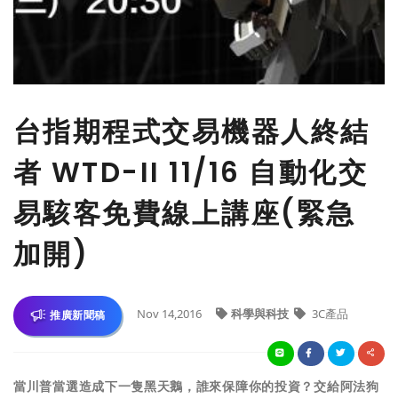
台指期程式交易機器人終結
者 WTD-II 11/16 自動化交
易駭客免費線上講座(緊急
加開)
Nov 14,2016
科學與科技
3C產品
推廣新聞稿
當川普當選造成下一隻黑天鵝，誰來保障你的投資？交給阿法狗