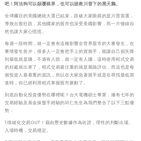
吧！阿法狗可以顛覆棋界，也可以拯救川普下的黑天鵝。
全球矚目的美國總統大選已結束，跌破大家眼鏡的是川普當選，
導致台股狂跌，其他國家的股市也深受美國影響，而一片慘綠自
然也讓大家心慌慌。
每過一段時間，就一定會有這種影響全世界股市的大事發生，在
事情發生前夕，很多人一定會把手上的貨脫手，能讓自己損失降
到最低就是賺，不過有人賠，就一定有人賺，這時使用程式交易
的好處就出來了，程式交易最注重的就是風險評估，而這也是每
個投資人最看重的資訊，所以在大家急著脫手或是在尋找最低買
進時，你已經利用程式掌握股市脈動了。
到底自動化投資優勢在哪裡呢？台大電機碩士畢業，擁有七年的
交易經驗及基金操盤手經驗的邱仁先生為我們整合了以下三點優
勢：
1.情緒化交易OUT！藉由歷史數據作為佐證，理性的判斷出場、
入場時機，交易穩定。