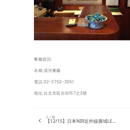
餐廳資訊:
名稱:湄河餐廳
電話:02-2752-3051
地址:台北市延吉街157之3號
上一篇
【12/15】日本NIR近外線廣域LE...