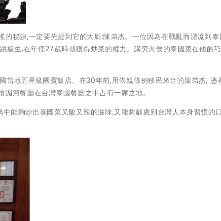
搖的秘訣,一定要先提到它的大廚:陳弟杰。一位因為在戰亂而漂流到泰
位跳級生,在年僅27歲時就獲得炒菜的權力。講究火侯的泰國菜在他的
國當地五星級國賓飯店。在30年前,用依親條例移民來台的陳弟杰, 憑
於讓湄河餐廳在台灣泰國餐廳之中占有一席之地。
鍋中能夠炒出泰國菜又酸又辣的滋味,又能夠顧慮到台灣人本身習慣的