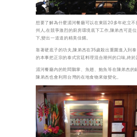
想要了解為什麼湄河餐廳可以在東區20多年屹立不
州人,在競爭激烈的廚房環境底下工作,陳弟杰可是
下,變出一道道的精美佳餚。
靠著硬底子的功夫,陳弟杰在35歲殺出重圍進入到泰
的本事把正宗的泰式宮廷料理混合潮州的口味,終
湄河餐廳內的乾悶鵝掌、魚翅、鮑魚等在陳弟杰的
陳弟杰也會利用台灣的在地食物來做變化。