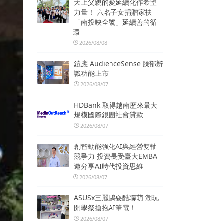
天上父親的愛延續化作希望
力量！ 六名子女捐贈家扶
「南投映全號」延續善的循
環
2026/08/08
鎧應 AudienceSense 臉部辨
識功能上市
2026/08/07
HDBank 取得越南歷來最大
規模國際銀團社會貸款
2026/08/07
創智動能強化AI與經營雙軸
競爭力 投資長受臺大EMBA
邀分享AI時代投資思維
2026/08/07
ASUSx三麗鷗耍酷聯萌 潮玩
開學祭搶抱AI筆電！
2026/08/07