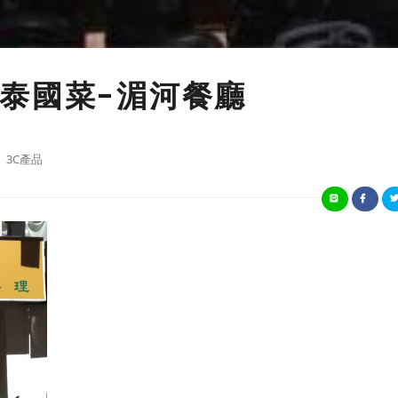
的泰國菜-湄河餐廳
3C產品