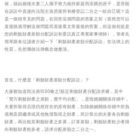
候，就結婚後夫妻二人攜手努力維持家庭而添購的房子，是否能
在訴訟中直接向法院主張房屋所有權登記二分之一給自己呢？這
是一個很常見的問題，在回答這個問題的答案之前（當然您可以
直接跳過理解這個問題而直接看文章最後的答案，但這個前提是
您的剩餘財產差額分配訴訟有委託真正專業家事律師），筆者先
簡單跟各位讀者介紹一下「剩餘財產差額分配訴訟」在法律上的
性質，先把幾個法律概念做釐清。
首先，什麼是「剩餘財產差額分配訴訟」？
大家都知道民法第1030條之1規定剩餘財產分配請求權，其中
「雙方剩餘財產之差額，應平均分配」，是指婚姻關係存續中，
夫妻所取得且現仍然存在的原有財產，扣除婚姻關係存續中所負
債務及因繼承或其他無償取得之財產，所計算出的夫妻各自剩餘
財產，再比較其剩餘財產之多寡，計算差額，剩餘財產較少者得
向剩餘財產較多者，請求分配差額之二分之一。