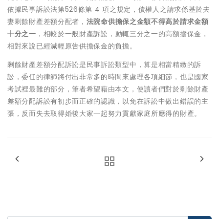
依據民事訴訟法第526條第 4 項之規定，債權人之請求係基於夫
妻剩餘財產差額分配者，
法院命供擔保之金額不得高於請求金額
十分之一
，相較於一般財產訴訟，動輒三分之一的高額擔保金，
相對來說已經減輕原告供擔保金的負擔。
剩餘財產差額分配訴訟是民事訴訟類型中，算是相當精緻的訴
訟，委任的律師將付出非常多的時間來處理各項細節，也是國家
考試裡最難的部分，筆者希望藉由本文，使讀者們對於剩餘財產
差額分配訴訟有初步而正確的認識，以免在訴訟中做出錯誤的主
張，反而失去取得婚後大家一起努力貢獻家庭所應得的財產。