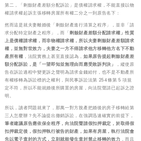
第二，「剩餘財產差額分配訴訟」是債權請求權，不能直接以物
權請求權起訴主張移轉房屋所有權二分之一到原告名下：
然而這是就夫妻離婚後「剩餘財產進行清算之程序」，並非「請
求分配特定財產之程序」，而「
剩餘財產差額分配請求權」性質
上是債權請求權，而非物權請求權，所以夫妻剩餘財產差額請求
權，並無對世效力，夫妻之一方不得請求他方移轉他方名下不動
產所有權
，法院實務上甚至直接認為，
如果原告提起剩餘財產差
額分配訴訟，是「一望即知並無理由而應受敗訴判決」
，縱使原
告在訴訟過程中變更訴之聲明為請求金錢給付，也不是不動產所
有權移轉為訴訟標的之權利，與民事訴訟法第 254條第 5 項規
定不符，所以不能就婚後所購置的房屋，向法院聲請已起訴之證
明。
所以，讀者問題就來了，那萬一對方脫產把婚後的房子移轉給第
三人怎麼辦？先不論提出撤銷訴訟，在強調迅速確實的前提下，
筆者建議原告應依保全程序，向法院聲請假扣押裁定，於取得假
扣押裁定後，假扣押執行被告的財產，如果有房屋，執行法院會
先以電子查封的方式，立刻就能發生查封禁止移轉的效力
，而且