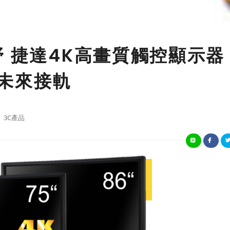
野 捷達4K高畫質觸控顯示器
與未來接軌
3C產品