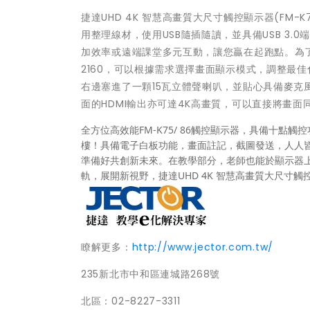
捷達UHD 4K 智慧高畫質大尺寸觸控顯示器(FM-
用整理線材，使用USB隨插隨讀，並具備USB 3
加效率或遠端課堂多元互動，讓您贏在起跑點。為了
2160，可以根據需求選擇畫面顯示模式，調整最
右邊塞進了一顆15瓦立體聲喇叭，並貼心具備麥
面的HDMI輸出亦可達4K高畫質，可以直接將畫
全方位高效能FM-K75/ 86觸控顯示器，具備十
樓！具備電子白板功能，畫面註記，截圖發送，人人
準備好共創新未來。在教學部分，老師也能於顯示器
軌，展開新視野，捷達UHD 4K 智慧高畫質大尺寸
瞭解更多：
http://www.jector.com.tw/
235新北市中和區連城路268號
北區：02-8227-3311