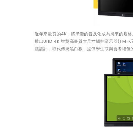
近年來最夯的4K，將漸漸的普及化成為將來的規格
推出UHD 4K 智慧高畫質大尺寸觸控顯示器(FM-
議設計，取代傳統黑白板，提供學生或與會者絕佳