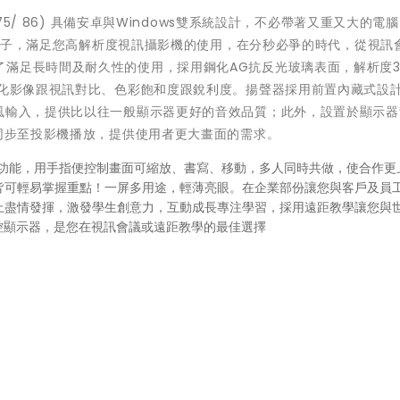
K75/ 86) 具備安卓與Windows雙系統設計，不必帶著又重又大的電
.0端子，滿足您高解析度視訊攝影機的使用，在分秒必爭的時代，從視訊
滿足長時間及耐久性的使用，採用鋼化AG抗反光玻璃表面，解析度38
佳化影像跟視訊對比、色彩飽和度跟銳利度。揚聲器採用前置內藏式設
克風輸入，提供比以往一般顯示器更好的音效品質；此外，設置於顯示器
面同步至投影機播放，提供使用者更大畫面的需求。
點觸控功能，用手指便控制畫面可縮放、書寫、移動，多人同時共做，使合作更
皆可輕易掌握重點！一屏多用途，輕薄亮眼。在企業部份讓您與客戶及員
上盡情發揮，激發學生創意力，互動成長專注學習，採用遠距教學讓您與
觸控顯示器，是您在視訊會議或遠距教學的最佳選擇