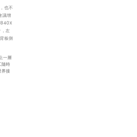
腦，也不
會議增
40X
計，左
背板側
上一層
工隨時
世界接