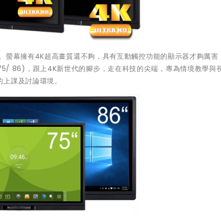
。螢幕擁有4K超高畫質還不夠，具有互動觸控功能的顯示器才夠厲害
K75/ 86)，跟上4K新世代的腳步，走在科技的尖端，專為情境教學與
的上課及討論環境。