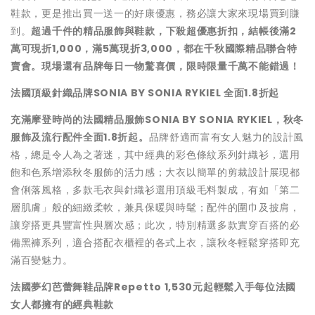
鞋款，更是推出買一送一的好康優惠，務必讓大家來現場買到賺
到。
超過千件的精品服飾與鞋款，下殺超優惠折扣，結帳後滿
2
萬可現折
1,000
，滿
5
萬現折
3,000
，都在千秋國際精品聯合特
賣會。現場還有品牌每日一物驚喜價，限時限量千萬不能錯過！
法國頂級針織品牌
SONIA BY SONIA RYKIEL
全面
1.8
折起
充滿摩登時尚的法國精品服飾
SONIA BY SONIA RYKIEL
，秋冬
服飾及流行配件全面
1.8
折起。
品牌舒適而富有女人魅力的設計風
格，總是令人為之著迷，其中經典的彩色條紋系列針織衫，選用
飽和色系增添秋冬服飾的活力感；大衣以簡單的剪裁設計展現都
會俐落風格，多款毛衣與針織衫選用頂級毛料製成，有如「第二
層肌膚」般的細緻柔軟，兼具保暖與時髦；配件的圍巾及披肩，
讓穿搭更具豐富性與層次感；此次，特別精選多款實穿百搭的必
備黑褲系列，適合搭配衣櫃裡的各式上衣，讓秋冬輕鬆穿搭即充
滿百變魅力。
法國夢幻芭蕾舞鞋品牌
Repetto 1,530
元起輕鬆入手每位法國
女人都擁有的經典鞋款