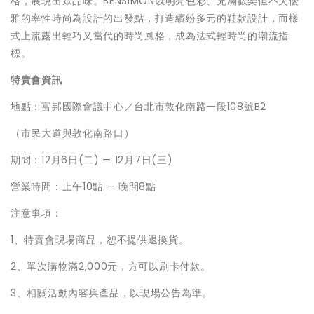
格，展現出眾品味。BENSIMON以明亮色彩、充滿歡樂但不失優
雅的率性時尚為設計的出發點，打造繽紛多元的鞋款設計，而樣
式上流露出輕巧又當代的時尚風格，成為法式輕時尚的潮流指
標。
特賣會資訊
地點：富邦國際會議中心／台北市敦化南路一段108號B2
（市民大道與敦化南路口）
期間：12月6日(二) — 12月7日(三)
營業時間：上午10點 — 晚間8點
注意事項：
1、特賣會現場商品，恕不提供退換貨。
2、單次購物滿2,000元，方可以刷卡付款。
3、相關活動內容與產品，以現場公告為準。