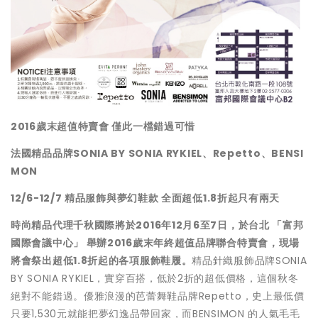
2016
歲末超值特賣會
僅此一檔錯過可惜
法國精品品牌
SONIA BY SONIA RYKIEL
、
Repetto
、
BENSI
MON
12/6-12/7
精品服飾與夢幻鞋款
全面超低
1.8
折起
只有兩天
時尚精品代理千秋國際將於
2016
年
12
月
6
至
7
日，於台北
「富邦
國際會議中心」
舉辦
2016
歲末年終超值品牌聯合特賣會，現場
將會祭出超低
1.8
折起的各項服飾鞋履。
精品針織服飾品牌SONIA
BY SONIA RYKIEL，實穿百搭，低於2折的超低價格，這個秋冬
絕對不能錯過。優雅浪漫的芭蕾舞鞋品牌Repetto，史上最低價
只要1,530元就能把夢幻逸品帶回家，而BENSIMON 的人氣毛毛