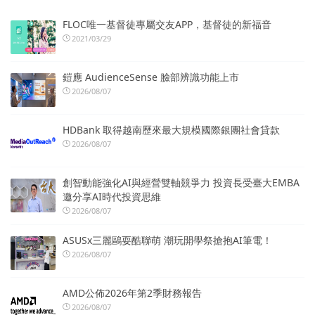
FLOC唯一基督徒專屬交友APP，基督徒的新福音
2021/03/29
鎧應 AudienceSense 臉部辨識功能上市
2026/08/07
HDBank 取得越南歷來最大規模國際銀團社會貸款
2026/08/07
創智動能強化AI與經營雙軸競爭力 投資長受臺大EMBA
邀分享AI時代投資思維
2026/08/07
ASUSx三麗鷗耍酷聯萌 潮玩開學祭搶抱AI筆電！
2026/08/07
AMD公佈2026年第2季財務報告
2026/08/07