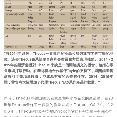
“
自
2014
年以來，
Thecus
一直專注於提高和加強其在零售市場的地
位。過去
Thecus
在系統整合商和專案業務方面表現強勁。
2014 - 2
015
年的經濟危機對
Thecus
來說是一個開始擴充的機會，包括在零
售市場採取行動。在獲得當地合作夥伴
Tayle
的支持下，與關鍵零售
商簽訂了幾項新協議，並成為有效的合作夥伴在。
2014 - 2016
年
間，零售商大幅增加了代理
Thecus NAS
系列產品的數量。
”
同時，Thecus 持續加強其在家庭和中小型企業的產品線。在20
15年Thecus發佈了一個新的作業系統 - Thecus OS 7.0。在2
016年，Thecus樺賦科技被Ennoconn樺漢科技股份有限公司