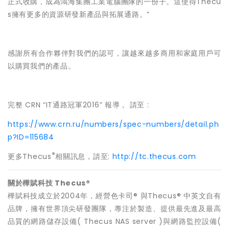
正式收購，成為鴻海集團工業電腦團隊的一份子。這使得Thecu
s擁有更多的資源研發新產品與拓展通路。”
感謝所有合作夥伴對我們的認可，讓越來越多商用和家庭用戶可
以購買我們的產品。
完整 CRN “IT通路冠軍2016” 報導， 請至 :
https://www.crn.ru/numbers/spec-numbers/detail.ph
p?ID=115684
®
更多Thecus
相關訊息，請至:
http://tc.thecus.com
關於樺賦科技
Thecus®
樺賦科技成立於2004年，經營色卡司® 與Thecus® 中英文自有
品牌，擁有世界頂尖研發團隊，專注於製造、提供最先進及最高
品質的網路儲存設備( Thecus NAS server )與網路監控設備(