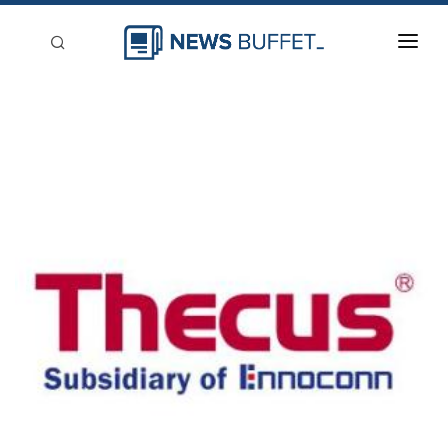
回到首頁
新聞稿分類
登入
刊登