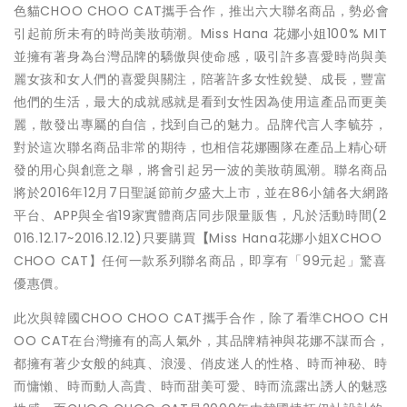
色貓CHOO CHOO CAT攜手合作，推出六大聯名商品，勢必會
引起前所未有的時尚美妝萌潮。Miss Hana 花娜小姐100% MIT
並擁有著身為台灣品牌的驕傲與使命感，吸引許多喜愛時尚與美
麗女孩和女人們的喜愛與關注，陪著許多女性銳變、成長，豐富
他們的生活，最大的成就感就是看到女性因為使用這產品而更美
麗，散發出專屬的自信，找到自己的魅力。品牌代言人李毓芬，
對於這次聯名商品非常的期待，也相信花娜團隊在產品上精心研
發的用心與創意之舉，將會引起另一波的美妝萌風潮。聯名商品
將於2016年12月7日聖誕節前夕盛大上市，並在86小舖各大網路
平台、APP與全省19家實體商店同步限量販售，凡於活動時間(2
016.12.17~2016.12.12)只要購買
【
Miss Hana花娜小姐XCHOO
CHOO CAT】任何一款系列聯名商品，即享有「99元起」驚喜
優惠價。
此次與韓國CHOO CHOO CAT攜手合作，除了看準CHOO CH
OO CAT在台灣擁有的高人氣外，其品牌精神與花娜不謀而合，
都擁有著少女般的純真、浪漫、俏皮迷人的性格、時而神秘、時
而慵懶、時而動人高貴、時而甜美可愛、時而流露出誘人的魅惑