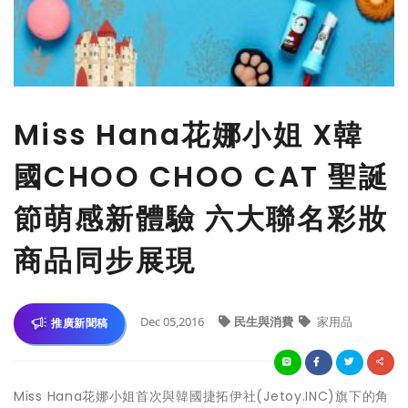
Miss Hana花娜小姐 X韓
國CHOO CHOO CAT 聖誕
節萌感新體驗 六大聯名彩妝
商品同步展現
Dec 05,2016
民生與消費
家用品
推廣新聞稿
Miss Hana花娜小姐首次與韓國捷拓伊社(Jetoy.INC)旗下的角