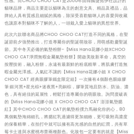
性感。而CHOO CHOO CAT是2000年由韓國捷拓伊社設計的
貓咪品牌，商品主要是以貓咪為主的創意文具、精品及禮品，品
牌給人具有質感且細膩的風格，除深受喜歡貓咪人的喜愛與收藏
也讓原本對貓咪不了解的人，一頭栽入愛上貓咪的異想世界。
此次六款聯名商品將CHOO CHOO CAT打造不同的風格，在聖
誕節前夕強勢推出，打造專屬你的聖誕萌妝容，用萌感歡慶聖誕
節。其中冬天必備的氣墊粉餅-【Miss Hana花娜小姐XCHOO
CHOO CAT淨潤無暇金屬氣墊粉餅】開啟美妝新革命，真空的
按壓技術，融入粉餅，永遠有最新鮮的粉底精華，將肌膚打造無
暇金屬光澤感。人氣紅不讓的【Miss Hana花娜小姐 X CHOO
CHOO CAT 經典眼膠筆鐵盒限定組】一次擁有4個顏色眼線膠
筆:銀河黑+星光棕+迷夜黑+亮銅棕，膠筆質地且防水、防油、濃
色，具有絕佳的延展性，輕鬆打造專屬你的萌眼妝。詢問度破表
的【Miss Hana花娜小姐 X CHOO CHOO CAT 澎澎氣墊腮
紅】其中CHOO CHOO CAT的氣墊粉撲力馬融化你的心，80
萬個氣墊海綿細孔，將腮紅乳過濾得更加細緻，更可吸附高濃度
的保養精華，在拍打中就可以擁有高光感的自然的紅潤，共有草
莓卡士達與水蜜桃布蕾兩種顏色。化妝包一定要有的就是【Miss