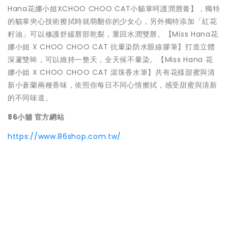
Hana花娜小姐XCHOO CHOO CAT小貓掌呵護潤唇膏】，獨特
的貓掌夾心技術擦拭時就萌翻你的少女心，另外獨特添加「紅花
籽油」可以修護舒緩唇部乾裂，重回水潤雙唇。【Miss Hana花
娜小姐 X CHOO CHOO CAT 抗暈染防水眼線膠筆】打造立體
深邃雙眸，可以維持一整天，全天候不暈染。【Miss Hana 花
娜小姐 X CHOO CHOO CAT 滾珠香水筆】共有花樣甜蜜與清
新小蒼蘭兩種香味，依照你每日不同心情擦拭，感受甜蜜與清新
的不同味道。
86
小舖 官方網站
https://www.86shop.com.tw/