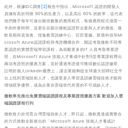
此外，根據IDC調查
[2]
報告中指出，Microsoft 認證的開發人
員擁有高於同僚 90%的生產力，以及高出 60% 的效率，這代表
他們幾乎每年可做出兩倍數量的應用程式，每個應用程式僅需一
半的作業時間，這更在在顯示微軟認證對企業與人才的價值。微
軟長期與資策會、恆逸教育訓練中心、巨匠電腦、群環科技等Mi
crosoft Azure認證課程與考證機構合作，開設考取微軟不同專
業認證的實體雲端學習課程，為鼓勵更多的IT 人員考取專業證
照，在Microsoft Azure 技能人才養成中針對5堂專業課程釋出
兩項考證照的優惠方案，並於通過考證後可獲得數位認證徽章、
註明於個人Linkedin履歷上，讓企業能夠從全球最大招聘社交平
台上找到雲端技術人才，也讓更多人學習及訓練雲端技術才能與
增強競爭優勢，成為企業在雲端世代所需的不可或缺人才。
微軟率先推出免費雲端認證課程及專業證照優惠方案
歡迎加入雲
端認證課程行列
微軟致力於培育台灣雲端技術人才，即日起，微軟透過虛實整合
的方式推動全新推出的「Microsoft Azure 技能人才養成計