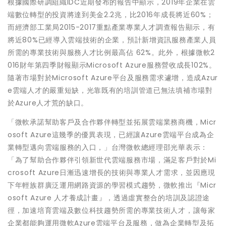
根據國際研調組織IDC近期發布的報告中顯示，2019年企業在雲
端數位轉型的投資將達到美金2.2兆，比2016年成長將近60%；
而經濟部工業局2015-2017重點產業專業人才調查報告顯示，有
將近80%已經導入雲端技術的企業，預計新增資訊服務產業人員
所需的專業技術與服務人才比例最高佔 62%。此外，根據微軟2
016財年第四季財報顯示Microsoft Azure服務營收成長102%。
隨著市場對於Microsoft Azure平台及服務需求遽增，造成Azur
e雲端人才的嚴重短缺，光靠既有的培訓管道已無法填補市場對
於Azure人才荒的缺口。
「微軟承諾幫助客戶及合作夥伴轉型並拓展雲端業務商機，Micr
osoft Azure這幾季的優異表現，已經讓Azure雲端平台成為企
業轉型邁向雲端服務的入口，」台灣微軟總經理邵光華表示：
「為了幫助合作夥伴引領新世代雲端服務市場，滿足客戶對於Mi
crosoft Azure日漸迅速增長的技術與專業人才需求，並因應現
下年輕族群廣泛運用網路資源的學習模式趨勢，微軟推出『Micr
osoft Azure 人才養成計畫』，透過虛實整合的培訓及認證途
徑，加速培育雲端及數位科技趨勢所需的專業技術人才，讓每家
企業都能夠運用微軟Azure雲端平台及服務，做為企業轉型及拓