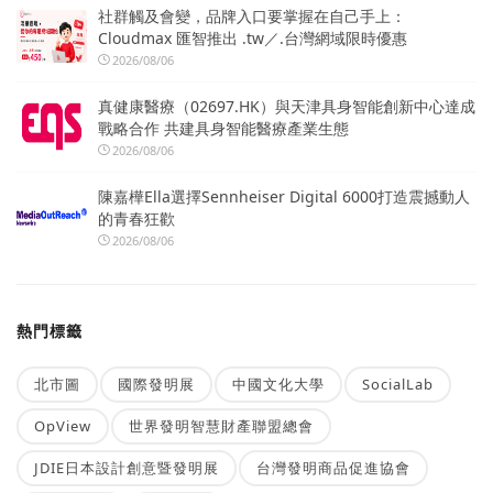
社群觸及會變，品牌入口要掌握在自己手上：
Cloudmax 匯智推出 .tw／.台灣網域限時優惠
2026/08/06
真健康醫療（02697.HK）與天津具身智能創新中心達成
戰略合作 共建具身智能醫療產業生態
2026/08/06
陳嘉樺Ella選擇Sennheiser Digital 6000打造震撼動人
的青春狂歡
2026/08/06
熱門標籤
北市圖
國際發明展
中國文化大學
SocialLab
OpView
世界發明智慧財產聯盟總會
JDIE日本設計創意暨發明展
台灣發明商品促進協會