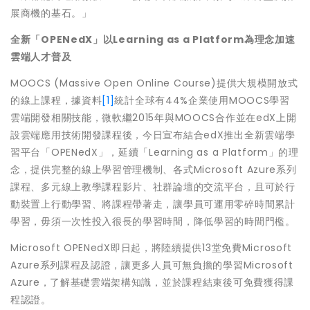
展商機的基石。」
全新「
OPENedX
」以
Learning as a Platform
為理念
加速
雲端人才普及
MOOCS (Massive Open Online Course)提供大規模開放式
的線上課程，據資料
[1]
統計全球有44%企業使用MOOCS學習
雲端開發相關技能，微軟繼2015年與MOOCS合作並在edX上開
設雲端應用技術開發課程後，今日宣布結合edX推出全新雲端學
習平台「OPENedX」，延續「Learning as a Platform」的理
念，提供完整的線上學習管理機制、各式Microsoft Azure系列
課程、多元線上教學課程影片、社群論壇的交流平台，且可於行
動裝置上行動學習、將課程帶著走，讓學員可運用零碎時間累計
學習，毋須一次性投入很長的學習時間，降低學習的時間門檻。
Microsoft OPENedX即日起，將陸續提供13堂免費Microsoft
Azure系列課程及認證，讓更多人員可無負擔的學習Microsoft
Azure，了解基礎雲端架構知識，並於課程結束後可免費獲得課
程認證。