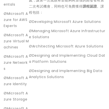
次
，讓第一次成績希望能夠再加強的開發者有第
entals
二次考試機會，同時也可免費獲得
課程認證
。課
程包括：
ØMicrosoft A
zure for AWS
ØDeveloping Microsoft Azure Solutions
Experts
ØManaging Microsoft Azure Infrastructur
ØMicrosoft A
e Solutions
zure Virtual M
ØArchitecting Microsoft Azure Solutions
achines
ØDesigning and Implementing Cloud Dat
ØMicrosoft A
a Platform Solutions
zure Network
s
ØDesigning and Implementing Big Data
Analytics Solutions
ØMicrosoft A
zure Identity
ØMicrosoft A
zure Storage
ØMicrosoft A