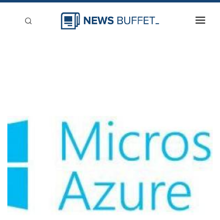
回到首頁
新聞稿分類
登入
刊登