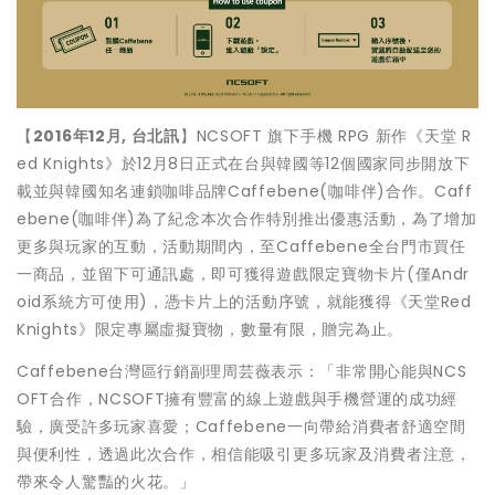
【
2016年12月, 台北訊
】NCSOFT 旗下手機 RPG 新作《天堂 R
ed Knights》於12月8日正式在台與韓國等12個國家同步開放下
載並與韓國知名連鎖咖啡品牌Caffebene(咖啡伴)合作。Caff
ebene(咖啡伴)為了紀念本次合作特別推出優惠活動，為了增加
更多與玩家的互動，活動期間內，至Caffebene全台門市買任
一商品，並留下可通訊處，即可獲得遊戲限定寶物卡片(僅Andr
oid系統方可使用)，憑卡片上的活動序號，就能獲得《天堂Red
Knights》限定專屬虛擬寶物，數量有限，贈完為止。
Caffebene台灣區行銷副理周芸薇表示：「非常開心能與NCS
OFT合作，NCSOFT擁有豐富的線上遊戲與手機營運的成功經
驗，廣受許多玩家喜愛；Caffebene一向帶給消費者舒適空間
與便利性，透過此次合作，相信能吸引更多玩家及消費者注意，
帶來令人驚豔的火花。」