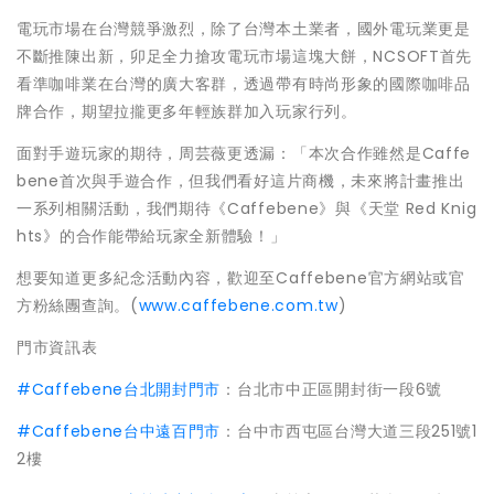
電玩市場在台灣競爭激烈，除了台灣本土業者，國外電玩業更是
不斷推陳出新，卯足全力搶攻電玩市場這塊大餅，NCSOFT首先
看準咖啡業在台灣的廣大客群，透過帶有時尚形象的國際咖啡品
牌合作，期望拉攏更多年輕族群加入玩家行列。
面對手遊玩家的期待，周芸薇更透漏：「本次合作雖然是Caffe
bene首次與手遊合作，但我們看好這片商機，未來將計畫推出
一系列相關活動，我們期待《Caffebene》與《天堂 Red Knig
hts》的合作能帶給玩家全新體驗！」
想要知道更多紀念活動內容，歡迎至Caffebene官方網站或官
方粉絲團查詢。(
www.caffebene.com.tw
)
門市資訊表
#Caffebene台北開封門市
：台北市中正區開封街一段6號
#Caffebene台中遠百門市
：台中市西屯區台灣大道三段251號1
2樓