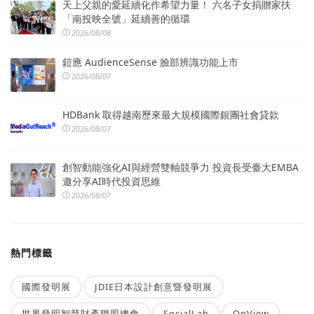
天上父親的愛延續化作希望力量！ 六名子女捐贈家扶
「南投映全號」延續善的循環
2026/08/08
鎧應 AudienceSense 臉部辨識功能上市
2026/08/07
HDBank 取得越南歷來最大規模國際銀團社會貸款
2026/08/07
創智動能強化AI與經營雙軸競爭力 投資長受臺大EMBA
邀分享AI時代投資思維
2026/08/07
熱門標籤
國際發明展
JDIE日本設計創意暨發明展
世界發明智慧財產聯盟總會
SocialLab
OpView