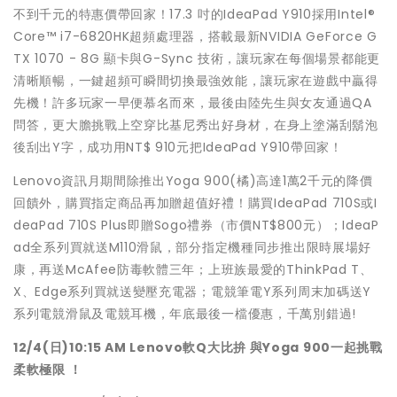
不到千元的特惠價帶回家！17.3 吋的IdeaPad Y910採用Intel®
Core™ i7-6820HK超頻處理器，搭載最新NVIDIA GeForce G
TX 1070 - 8G 顯卡與G-Sync 技術，讓玩家在每個場景都能更
清晰順暢，一鍵超頻可瞬間切換最強效能，讓玩家在遊戲中贏得
先機！許多玩家一早便慕名而來，最後由陸先生與女友通過QA
問答，更大膽挑戰上空穿比基尼秀出好身材，在身上塗滿刮鬍泡
後刮出Y字，成功用NT$ 910元把IdeaPad Y910帶回家！
Lenovo資訊月期間除推出Yoga 900(橘)高達1萬2千元的降價
回饋外，購買指定商品再加贈超值好禮！購買IdeaPad 710S或I
deaPad 710S Plus即贈Sogo禮券（市價NT$800元）；IdeaP
ad全系列買就送M110滑鼠，部分指定機種同步推出限時展場好
康，再送McAfee防毒軟體三年；上班族最愛的ThinkPad T、
X、Edge系列買就送變壓充電器；電競筆電Y系列周末加碼送Y
系列電競滑鼠及電競耳機，年底最後一檔優惠，千萬別錯過!
12/4(
日
)10:15 AM Lenovo
軟
Q
大比拚
與
Yoga 900
一起挑戰
柔軟極限
！