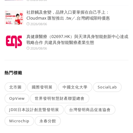
社群觸及會變，品牌入口要掌握在自己手上：
Cloudmax 匯智推出 .tw／.台灣網域限時優惠
2026/08/06
真健康醫療（02697.HK）與天津具身智能創新中心達成
戰略合作 共建具身智能醫療產業生態
2026/08/06
熱門標籤
北市圖
國際發明展
中國文化大學
SocialLab
OpView
世界發明智慧財產聯盟總會
JDIE日本設計創意暨發明展
台灣發明商品促進協會
Microchip
永春分館