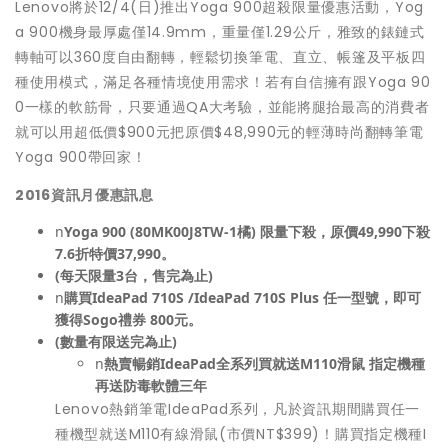
Lenovo將於12/4(日)推出Yoga 900超殺限量優惠活動，Yog
a 900機身最厚處僅14.9mm，重量僅1.29公斤，雅致的錶鏈式
轉軸可以360度自由翻轉，輕鬆切換筆電、直立、帳篷及平板四
種使用模式，滿足各種情境使用需求！若有自信擁有跟Yoga 90
0一樣的軟筋骨，只要通過QA大考驗，並能將腿抬最高的消費者
就可以用超低價$900元把原價$48,990元的輕薄時尚翻轉筆電
Yoga 900帶回家！
2016
資訊月優惠訊息
n
Yoga 900 (80MK00J8TW-1
橘
)
限量下殺，原價
49,990
下殺
7.6
折特價
37,990
。
(
每天限量
3
台，售完為止
)
n
購買
IdeaPad 710S /IdeaPad 710S Plus
任一型號，即可
獲得
Sogo
禮券
800
元。
(
數量有限送完為止
)
n
熱賣暢銷
IdeaPad
全系列買就送
M110
滑鼠 指定機種
再送防毒軟體三年
Lenovo熱銷筆電IdeaPad系列，凡於資訊期間購買任一
種機型就送M110有線滑鼠(市價NT$399)！購買指定機種I