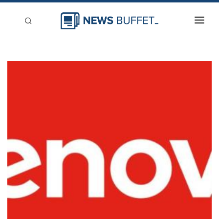
回到首頁
新聞稿分類
登入
刊登