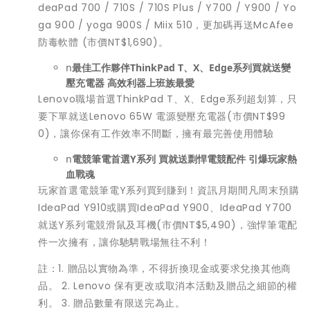
deaPad 700 / 710S / 710S Plus / Y700 / Y900 / Yo
ga 900 / yoga 900S / Miix 510，更加碼再送McAfee
防毒軟體 (市價NT$1,690)。
n
最佳工作夥伴
ThinkPad T
、
X
、
Edge
系列買就送變
壓充電器 高效利器上班族最愛
Lenovo職場首選ThinkPad T、X、Edge系列超划算，只
要下單就送Lenovo 65W 電源變壓充電器(市價NT$99
0)，讓你保有工作效率不間斷，擁有最完善使用體驗
n
電競筆電首選
Y
系列 買就送剽悍電競配件 引爆玩家熱
血戰魂
玩家首選電競筆電Y系列買到賺到！資訊月期間凡周末預購
IdeaPad Y910或購買IdeaPad Y900、IdeaPad Y700
就送Y系列電競滑鼠及耳機(市價NT$5,490)，強悍筆電配
件一次擁有，讓你馳騁戰場無往不利！
註：1. 贈品以實物為準，不得折換現金或要求兌換其他商
品。 2. Lenovo 保有更改或取消本活動及贈品之細節的權
利。 3. 贈品數量有限送完為止。