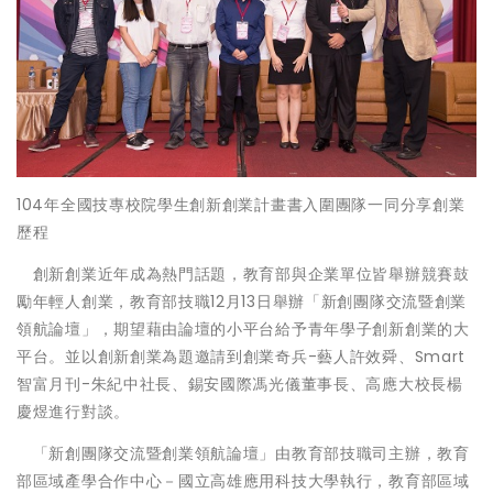
104年全國技專校院學生創新創業計畫書入圍團隊一同分享創業
歷程
創新創業近年成為熱門話題，教育部與企業單位皆舉辦競賽鼓
勵年輕人創業，教育部技職12月13日舉辦「新創團隊交流暨創業
領航論壇」，期望藉由論壇的小平台給予青年學子創新創業的大
平台。並以創新創業為題邀請到創業奇兵-藝人許效舜、Smart
智富月刊-朱紀中社長、錫安國際馮光儀董事長、高應大校長楊
慶煜進行對談。
「新創團隊交流暨創業領航論壇」由教育部技職司主辦，教育
部區域產學合作中心－國立高雄應用科技大學執行，教育部區域