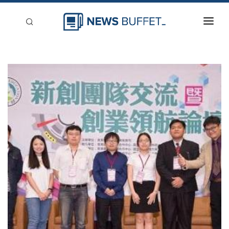
回到首頁
新聞稿分類
登入
刊登