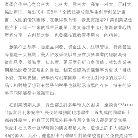
產學合作中心之台科大、北科大、雲科大、高第一科大、屏科大
協助辦理。展出104~105年「全國技專校院學生創新創業計畫
書」入圍的優異團隊，在獲得教育部－夢想實踐者30萬創業基金
挹注下，這一年來的成果及能量，更於論壇中進行創新創業心路
歷程分享，在創新之餘，也發揮技職教育學用合一的精神。
創業不是易事，從產品開發、資金注入、組職管理、行銷管道
等都是一大挑戰，藝人許效舜便以自身在演藝事業的經驗為例，
從能見度、辨識度、知名度、延展度分析自身價值，就如創業初
期產品開發所需規劃的目標。錫安國際馮光儀董事長更以「目標
不變、策略要變」鼓勵所有創業團隊，即便面對相似的競爭商
品，相對地要想到有競爭的對手也就顯示市場的存在，擁有的策
略不同即能從中脫穎而出。
在創業初期人脈、資金都是許多年輕人的困境，座談會中Sma
rt智富月刊朱紀中社長便隨機抽問現場學生，近九成的同學班上
都有外籍生，但真正與同班外籍生有所交集的人卻是寥寥無幾，
朱紀中社長表示就學時期的朋友都是人脈，這也是許多人就讀M
BA的原因。此外，他也點出台灣學生對於學校提供的免費資源常