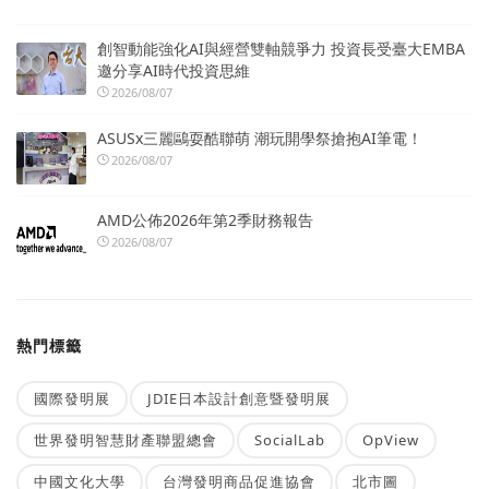
創智動能強化AI與經營雙軸競爭力 投資長受臺大EMBA
邀分享AI時代投資思維
2026/08/07
ASUSx三麗鷗耍酷聯萌 潮玩開學祭搶抱AI筆電！
2026/08/07
AMD公佈2026年第2季財務報告
2026/08/07
熱門標籤
國際發明展
JDIE日本設計創意暨發明展
世界發明智慧財產聯盟總會
SocialLab
OpView
中國文化大學
台灣發明商品促進協會
北市圖