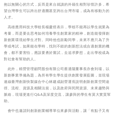
抱以無關心的方式，反而是來台就讀的外籍生相對珍惜許多，希
望台灣學生可以跨出舒適圈甚至跨出台灣市場，成為有移動力的
人才。
高雄應用科技大學校長楊慶煜表示，學校不能再以學生就業為
考量，而是要去思考如何培養學生創業家的精神，創造能發揮創
新創業環境給學生才對。同時他也鼓勵同學，未來不應只為了升
學或考試，如果能在學時，找到不錯的創新想法或合適創業的機
會，都不要害怕，應該要勇於嘗試，去追求夢想，走出學校成為
對社會有幫助的人。
此外，精營管理顧問股份有限公司蔡適陽董事長亦會到場，以
新創事業準備為題，為所有學生學生提供創業發展藍圖，並現場
連線臺灣創新快製媒合中心林建成副營運長說明創新創業空間途
徑、流程、資源及相關法規，以及政府與民間資源、未來趨勢與
脈絡，現場更進行Q&A及深度交流，讓參與的學生有莫
大實質幫
助。
會中也邀請到創新創業輔導單位來參與活動，讓「有點子又有